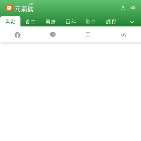
焦點
養生
醫療
百科
影音
課程
退休