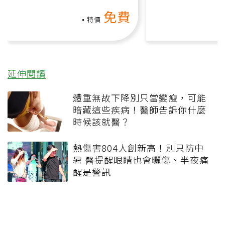
動、增肌、互動元素，0基
氧」高壓族在家
免費
礎也能做！
負擔
特價
延伸閱讀
體重無故下降別只當變瘦，可能
暗藏這些疾病！醫師告訴你什麼
時候該就醫？
熱傷害804人創新高！別只防中
暑 醫提醒眼睛也會曬傷、半夜痛
醒是警訊