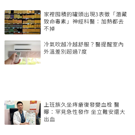
家裡囤積的罐頭出現3表徵「潛藏
致命毒素」神經科醫：加熱都去
不掉
冷氣吹越冷越舒服？醫提醒室內
外溫差別超過7度
上班族久坐痔瘡復發變血栓 醫
曝：罕見急性發作 坐立難安還大
出血