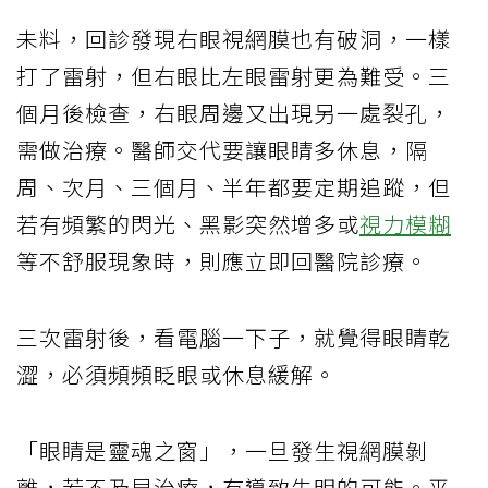
未料，回診發現右眼視網膜也有破洞，一樣
打了雷射，但右眼比左眼雷射更為難受。三
個月後檢查，右眼周邊又出現另一處裂孔，
需做治療。醫師交代要讓眼睛多休息，隔
周、次月、三個月、半年都要定期追蹤，但
若有頻繁的閃光、黑影突然增多或
視力模糊
等不舒服現象時，則應立即回醫院診療。
三次雷射後，看電腦一下子，就覺得眼睛乾
澀，必須頻頻眨眼或休息緩解。
「眼睛是靈魂之窗」，一旦發生視網膜剝
離，若不及早治療，有導致失明的可能。平