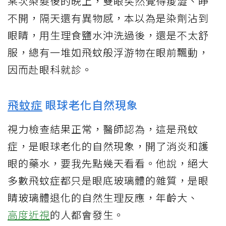
某次染髮後的晚上，雙眼突然覺得痠澀、睜
不開，隔天還有異物感，本以為是染劑沾到
眼睛，用生理食鹽水沖洗過後，還是不太舒
服，總有一堆如飛蚊般浮游物在眼前飄動，
因而赴眼科就診。
飛蚊症
眼球老化自然現象
視力檢查結果正常，醫師認為，這是飛蚊
症，是眼球老化的自然現象，開了消炎和護
眼的藥水，要我先點幾天看看。他說，絕大
多數飛蚊症都只是眼底玻璃體的雜質，是眼
睛玻璃體退化的自然生理反應，年齡大、
高度近視
的人都會發生。