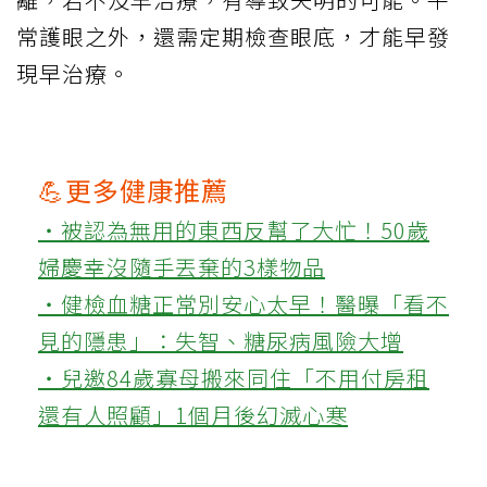
常護眼之外，還需定期檢查眼底，才能早發
現早治療。
💪更多健康推薦
‧被認為無用的東西反幫了大忙！50歲
婦慶幸沒隨手丟棄的3樣物品
‧健檢血糖正常別安心太早！醫曝「看不
見的隱患」：失智、糖尿病風險大增
‧兒邀84歲寡母搬來同住「不用付房租
還有人照顧」1個月後幻滅心寒