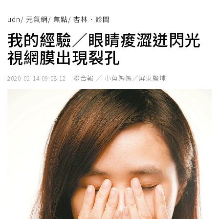
udn
/
元氣網
/
焦點
/
杏林．診間
我的經驗／眼睛痠澀迸閃光
視網膜出現裂孔
聯合報 ／ 小魚媽媽／屏東鹽埔
2020-02-14 09:08:12