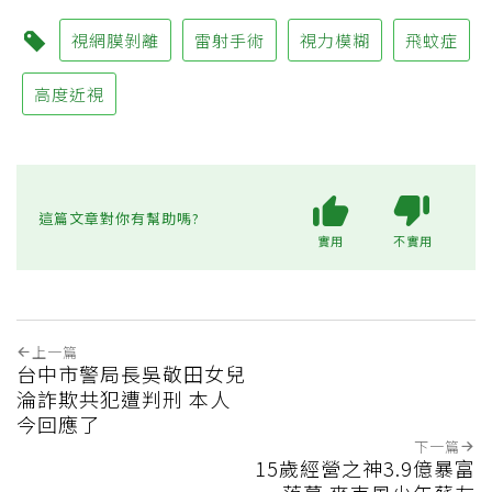
視網膜剝離
雷射手術
視力模糊
飛蚊症
高度近視
這篇文章對你有幫助嗎?
實用
不實用
上一篇
台中市警局長吳敬田女兒
淪詐欺共犯遭判刑 本人
今回應了
下一篇
15歲經營之神3.9億暴富