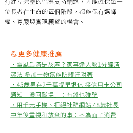
有建立完整的倡導支持網絡，才能確保每一
位長者在生命的每個階段，都能保有選擇
權、尊嚴與實現願望的機會。
💪更多健康推薦
‧電風扇滿是灰塵？家事達人教1分鐘清
潔法 多加一物還能防髒汙附著
‧45歲男存2千萬提早退休 接信用卡公司
通知「淚回職場」：有錢也碰壁
‧用千元手機、拒絕社群網站 48歲社長
中年後重視和放棄的事：不為面子消費