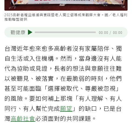
2025高齡者權益維護與實踐暨老人獨立倡導成果觀摩大會。圖／老人福利
推動聯盟提供
聽健康
00:00
/
00:00
台灣近年愈來愈多高齡者沒有家屬陪伴、獨
自生活或入住機構。然而，當身邊沒有人能
代為協助或見證，長者的想法與意願往往難
以被聽見、被落實，在最脆弱的時刻，他們
甚至可能面臨「選擇被取代、尊嚴被忽視」
的風險。要如何補上那塊「有人理解、有人
同行、有人幫忙完成
願望
」的缺口，已是台
灣
高齡社會
必須面對的共同課題。