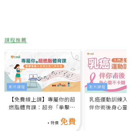
課程推薦
影片課程
影片課程
【免費線上課】專屬你的超
乳癌運動訓練入門
燃脂體育課：超夯「拳擊有
伴你術後身心靈
氧」高壓族在家釋放壓力無
上影音課）
免費
負擔
特價