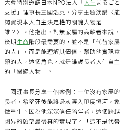
大會特別邀請日本NPO法人「
人生
まるごと
支援」理事長三國浩晃，分享主題演講〈能
夠實現本人自主決定權的關鍵人物是
誰？〉。他指出，對無家屬的高齡者來說，
後期
生命
階段最需要的，並不是「代替家屬
的人」，而是能理解其價值、幫助他實現意
願的人。這個角色，就是維護長者人生自主
的「關鍵人物」。
三國理事長分享一個案例：一位沒有家屬的
長者，希望死後能將骨灰灑入印度恆河，象
徵重生。因為他深深信任陪伴者，這個跨越
國界的願望最後真的實現了。「這不是代替