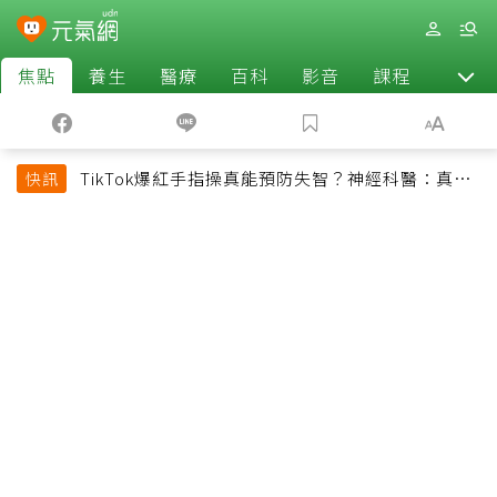
焦點
養生
醫療
百科
影音
課程
退休
TikTok爆紅手指操真能預防失智？神經科醫：真正
快訊
該做的是4件事