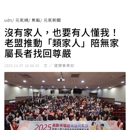
udn
/
元氣網
/
焦點
/
元氣新聞
沒有家人，也要有人懂我！
老盟推動「類家人」陪無家
屬長者找回尊嚴
文 ／ 健康事業部
2025-11-07 16:04:33