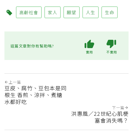
高齡社會
家人
願望
人生
生命
這篇文章對你有幫助嗎?
實用
不實用
上一篇
豆皮、腐竹、豆包本是同
根生 香煎、涼拌、煮糖
水都好吃
下一篇
洪惠風／22世紀心肌梗
塞會消失嗎？