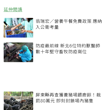
延伸閱讀
翁瑞宏／營養午餐免費政策 應納
入公衛考量
防疫最前線 新北6位特約獸醫師
數十年堅守畜牧防疫崗位
屏東縣再查獲養豬場餵廚餘！裁
罰80萬元 即刻封鎖場內豬隻