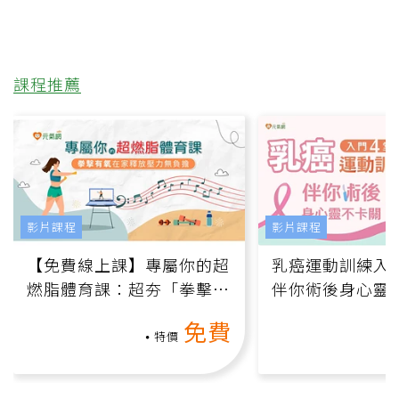
課程推薦
影片課程
影片課程
【免費線上課】專屬你的超
乳癌運動訓練入門
燃脂體育課：超夯「拳擊有
伴你術後身心靈
氧」高壓族在家釋放壓力無
上影音課）
免費
負擔
特價