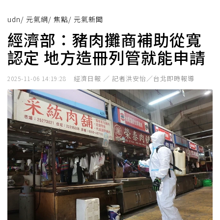
udn
/
元氣網
/
焦點
/
元氣新聞
經濟部：豬肉攤商補助從寬
認定 地方造冊列管就能申請
經濟日報 ／ 記者洪安怡／台北即時報導
2025-11-06 14:19:28