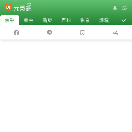
焦點
養生
醫療
百科
影音
課程
退休