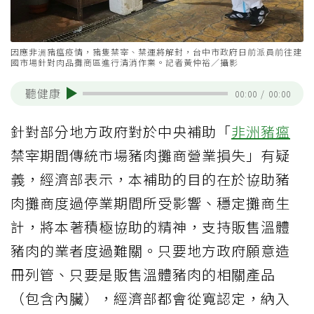
因應非洲豬瘟疫情，豬隻禁宰、禁運將解封，台中市政府日前派員前往建
國市場針對肉品攤商區進行清消作業。記者黃仲裕／攝影
聽健康
00:00
/
00:00
針對部分地方政府對於中央補助「
非洲豬瘟
禁宰期間傳統市場豬肉攤商營業損失」有疑
義，經濟部表示，本補助的目的在於協助豬
肉攤商度過停業期間所受影響、穩定攤商生
計，將本著積極協助的精神，支持販售溫體
豬肉的業者度過難關。只要地方政府願意造
冊列管、只要是販售溫體豬肉的相關產品
（包含內臟），經濟部都會從寬認定，納入