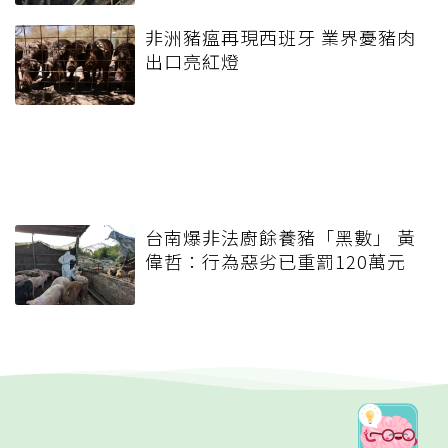
非洲豬瘟再現西班牙 業界憂豬肉
出口亮紅燈
台南爆非法廚餘養豬「黑數」 黃
偉哲：行為惡劣已重罰120萬元