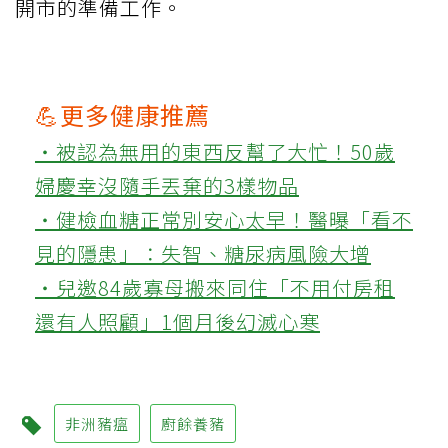
開市的準備工作。
💪更多健康推薦
‧被認為無用的東西反幫了大忙！50歲
婦慶幸沒隨手丟棄的3樣物品
‧健檢血糖正常別安心太早！醫曝「看不
見的隱患」：失智、糖尿病風險大增
‧兒邀84歲寡母搬來同住「不用付房租
還有人照顧」1個月後幻滅心寒
非洲豬瘟
廚餘養豬