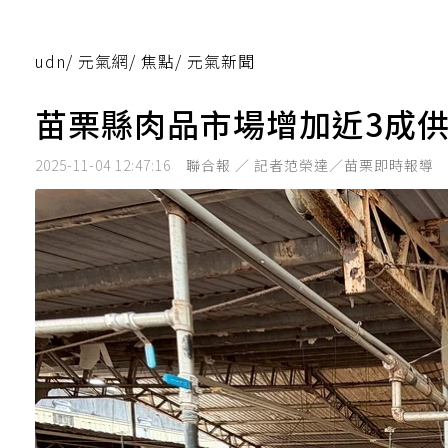
udn
/
元氣網
/
焦點
/
元氣新聞
苗栗縣肉品市場增加近3成供
2025-11-04 12:47:16
聯合報 ／ 記者范榮達／苗栗即時報導