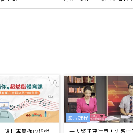
追養生潮
「這2種最好」，消脹氣有妙
影片課程