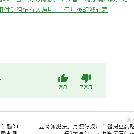
醫曝「看不見的隱患」：失智、糖尿病風險大增
不用付房租還有人照顧」1個月後幻滅心寒
?
實用
不實用
下一篇
哈佛醫師
「豆腐減肥法」月瘦好幾斤？醫揭豆腐