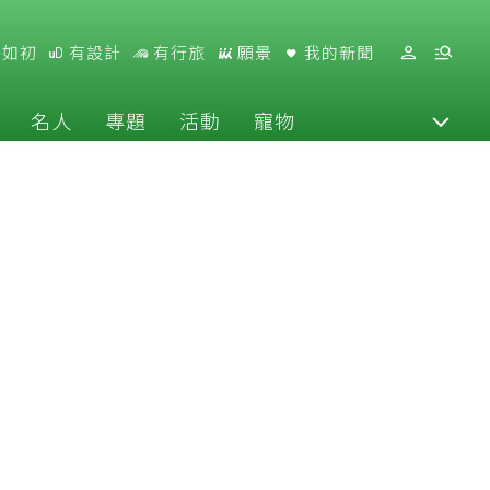
好如初
有設計
有行旅
願景
我的新聞
名人
專題
活動
寵物