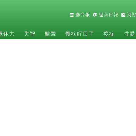
聯合報
經濟日報
河
退休力
失智
醫聲
慢病好日子
癌症
性愛