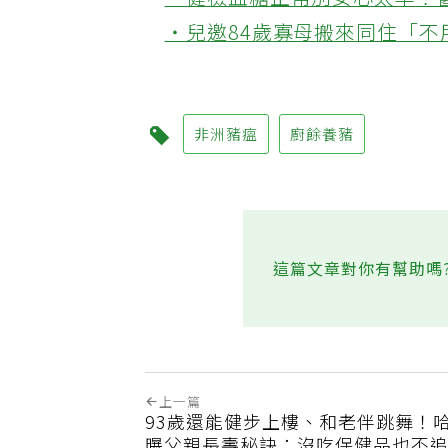
‧健檢血糖正常別安心太早！
‧兒邀84歲寡母搬來同住「
非洲豬瘟
廚餘養豬
這篇文章對你有幫助嗎
上一篇
93歲還能健步上樓、和老伴跳舞！