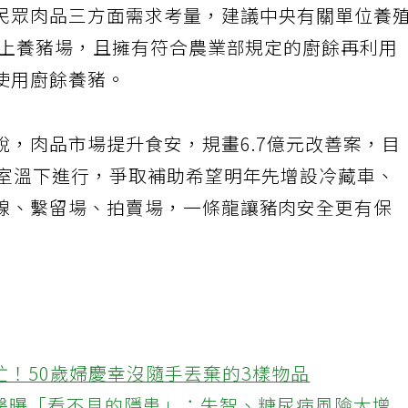
民眾肉品三方面需求考量，建議中央有關單位養
以上養豬場，且擁有符合農業部規定的廚餘再利用
使用廚餘養豬。
說，肉品市場提升食安，規畫6.7億元改善案，目
是室溫下進行，爭取補助希望明年先增設冷藏車、
線、繫留場、拍賣場，一條龍讓豬肉安全更有保
忙！50歲婦慶幸沒隨手丟棄的3樣物品