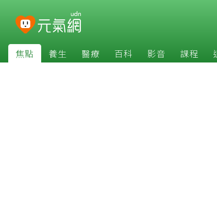
焦點
養生
醫療
百科
影音
課程