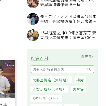
招
率2.54% 連三個月破警戒線
親人臨終不知道該說什麼？安寧
醫師：陪伴比完美告別更重要，
4句話值得及早說出口
看更多
大家都在看
被認為無用的東西反幫了大忙！
50歲婦慶幸沒隨手丟棄的3樣物
品
坪林獨居老翁離世無人知 13犬
守屋護遺體伴最後一程
先生走了，太太可以續領勞保年
金嗎？專家揭遺屬年金怎麼領，
看順位還要看資格
15歲經營之神3.9億暴富落幕 麥
克風少年蘇友謙：每天領700元