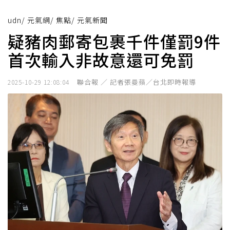
udn
/
元氣網
/
焦點
/
元氣新聞
疑豬肉郵寄包裹千件僅罰9件
首次輸入非故意還可免罰
聯合報 ／ 記者張曼蘋／台北即時報導
2025-10-29 12:08:04