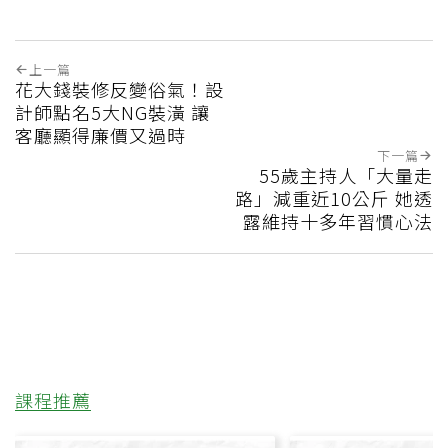
上一篇
花大錢裝修反變俗氣！設
計師點名5大NG裝潢 讓
客廳顯得廉價又過時
下一篇
55歲主持人「大量走
路」減重近10公斤 她透
露維持十多年習慣心法
課程推薦