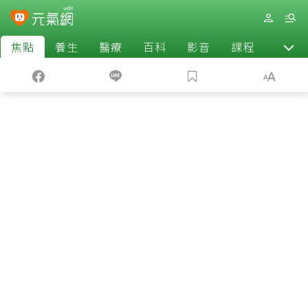
焦點
養生
醫療
百科
影音
課程
退休