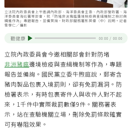
立法院內政委員會上午邀請內政部、海洋委員會主委、內政部警政署、海
洋委員會海巡署等部會，就「防堵非洲豬瘟邊境檢疫與查緝機制之檢討與
精進作為」專題報告，並備質詢，財政部關務署彭英偉（中）說明。記者
曾學仁／攝影
聽健康
00:00
/
00:00
立院內政委員會今邀相關部會針對防堵
非洲豬瘟
邊境檢疫與查緝機制等作為，專題
報告並備詢。國民黨立委牛煦庭說，郵寄含
豬肉製品包裹入境罰則，卻有免罰漏洞。防
檢署表示，有時包裹寄件人與收件人對不起
來，1千件中實際裁罰數僅9件。關務署表
示，站在查驗機關立場，刪除免罰條款確實
可有嚇阻效果。