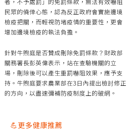
者，不予處罰」的免罰條款，無法有效嚇阻
民眾的僥倖心態，認為反正政府會實施邊境
檢疫把關，而輕視防堵疫情的重要性，更會
增加邊境檢疫的執法負擔。
針對牛煦庭是否贊成刪除免罰條款？財政部
關務署長彭英偉表示，站在查驗機關的立
場，刪除後可以產生重罰嚇阻效果，應予支
持。牛煦庭要求農業部在3日內提出檢討修正
的方向，以盡速彌補防疫制度上的破網。
💪更多健康推薦