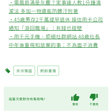
‧電風扇滿是灰塵？家事達人教1分鐘清
潔法 多加一物還能防髒汙附著
‧45歲男存2千萬提早退休 接信用卡公司
通知「淚回職場」：有錢也碰壁
‧用千元手機、拒絕社群網站 48歲社長
中年後重視和放棄的事：不為面子消費
非洲豬瘟
廚餘養豬
這篇文章對你有幫助嗎?
實用
不實用