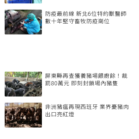
防疫最前線 新北6位特約獸醫師
數十年堅守畜牧防疫崗位
屏東縣再查獲養豬場餵廚餘！裁
罰80萬元 即刻封鎖場內豬隻
非洲豬瘟再現西班牙 業界憂豬肉
出口亮紅燈