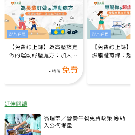
影片課程
影片課程
【免費線上課】為高壓族定
【免費線上課】
做的運動紓壓處方：加入行
燃脂體育課：超
動、增肌、互動元素，0基
氧」高壓族在家
免費
礎也能做！
負擔
特價
延伸閱讀
翁瑞宏／營養午餐免費政策 應納
入公衛考量