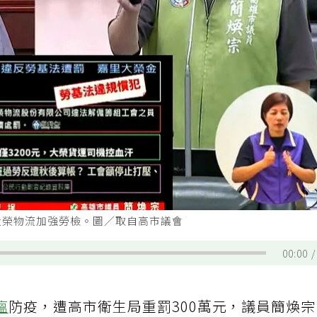
大榮物流加強勞檢。圖／取自高市議會
00:00
瘟
防疫，遭高市衛生局重罰300萬元，議員簡煥