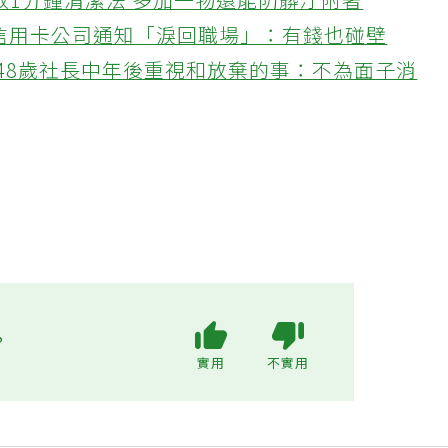
教1分鐘清潔法 多加一物還能防髒汙附著
接信用卡公司通知「淚回職場」：有錢也碰壁
48歲社長中年後重視和放棄的事：不為面子消
?
實用
不實用