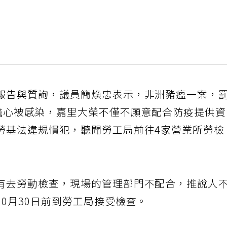
報告與質詢，議員簡煥忠表示，非洲豬瘟一案，
都擔心被感染，嘉里大榮不僅不願意配合防疫提供
勞基法違規慣犯，聽聞勞工局前往4家營業所勞檢
有去勞動檢查，現場的管理部門不配合，推說人
0月30日前到勞工局接受檢查。