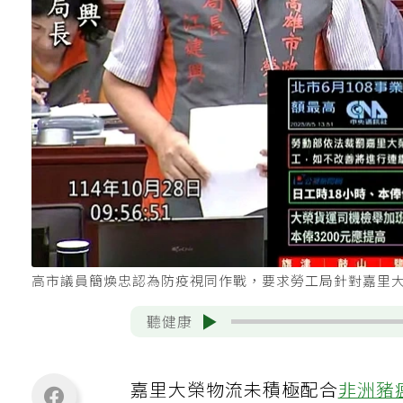
高市議員簡煥忠認為防疫視同作戰，要求勞工局針對嘉里
聽健康
嘉里大榮物流未積極配合
非洲豬