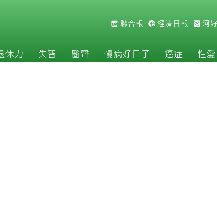
聯合報
經濟日報
河
退休力
失智
醫聲
慢病好日子
癌症
性愛