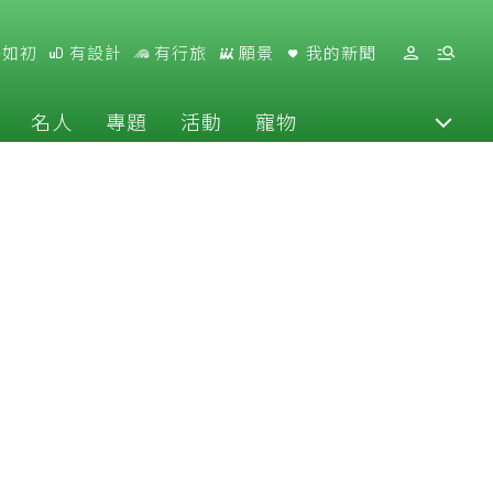
好如初
有設計
有行旅
願景
我的新聞
名人
專題
活動
寵物