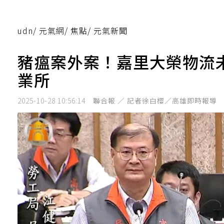
udn
/
元氣網
/
焦點
/
元氣新聞
豬瘟案外案！嘉里大榮物流
業所
2025-10-28 10:56:14
聯合報 ／ 記者徐白櫻／高雄即時報導