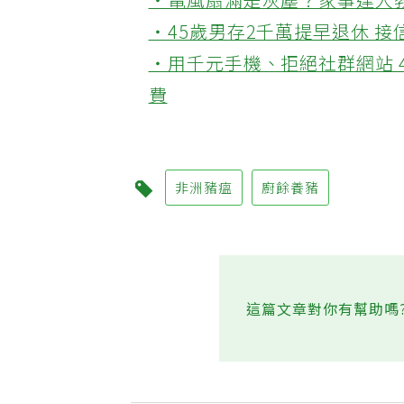
‧電風扇滿是灰塵？家事達人
‧45歲男存2千萬提早退休 
‧用千元手機、拒絕社群網站 
費
非洲豬瘟
廚餘養豬
這篇文章對你有幫助嗎