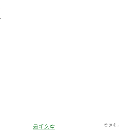
工
僅
，
看更多
最新文章