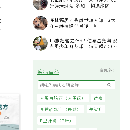
電風扇滿是灰塵？家事達人教1
分鐘清潔法 多加一物還能防髒
汙附著
反
禁
坪林獨居老翁離世無人知 13犬
守屋護遺體伴最後一程
15歲經營之神3.9億暴富落幕 麥
克風少年蘇友謙：每天領700元
過日子
看更多
疾病百科
大腸直腸癌（大腸癌）
痔瘡
骨質疏鬆症（骨鬆）
失智症
B型肝炎（B肝）