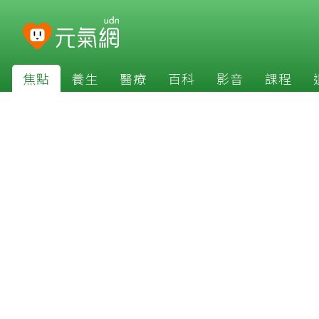
焦點
養生
醫療
百科
影音
課程