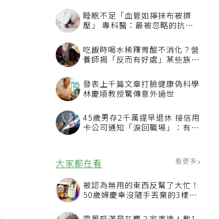
睡眠不足「血管如擰抹布被擠
壓」 專科醫：最被忽略的抗老
方法
吃飯時喝水稀釋胃酸不消化？營
養師揭「反而有好處」某些族群
才要禁
發表上千篇文章打臉健康偽科學
林慶順教授驚傳意外過世
45歲男存2千萬提早退休 接信用
卡公司通知「淚回職場」：有錢
也碰壁
看更多
大家都在看
被認為無用的東西反幫了大忙！
50歲婦慶幸沒隨手丟棄的3樣物
品