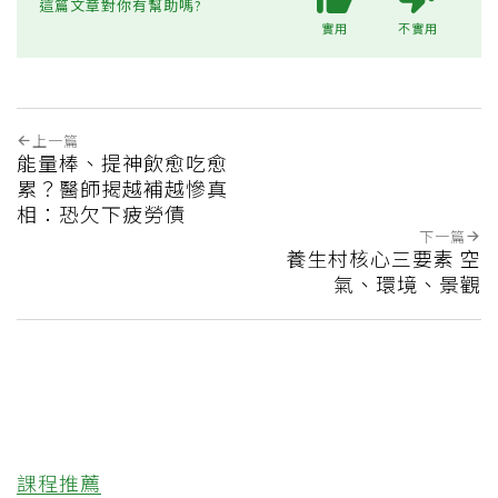
這篇文章對你有幫助嗎?
實用
不實用
上一篇
能量棒、提神飲愈吃愈
累？醫師揭越補越慘真
相：恐欠下疲勞債
下一篇
養生村核心三要素 空
氣、環境、景觀
課程推薦