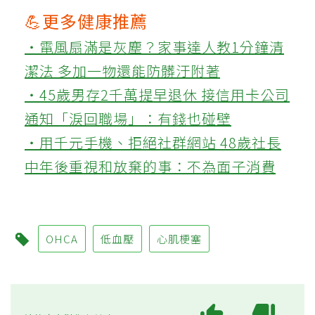
💪更多健康推薦
‧電風扇滿是灰塵？家事達人教1分鐘清
潔法 多加一物還能防髒汙附著
‧45歲男存2千萬提早退休 接信用卡公司
通知「淚回職場」：有錢也碰壁
‧用千元手機、拒絕社群網站 48歲社長
中年後重視和放棄的事：不為面子消費
OHCA
低血壓
心肌梗塞