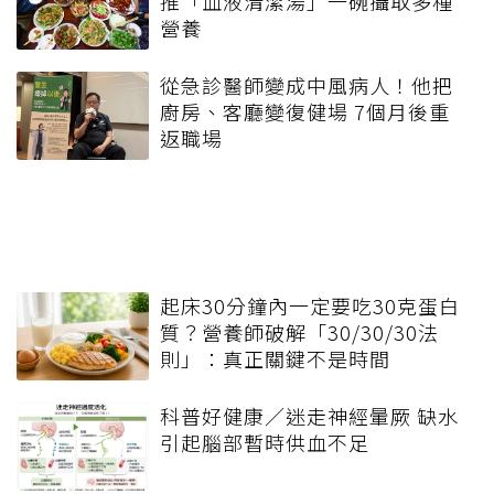
推「血液清潔湯」一碗攝取多種
營養
從急診醫師變成中風病人！他把
廚房、客廳變復健場 7個月後重
返職場
起床30分鐘內一定要吃30克蛋白
質？營養師破解「30/30/30法
則」：真正關鍵不是時間
科普好健康／迷走神經暈厥 缺水
引起腦部暫時供血不足