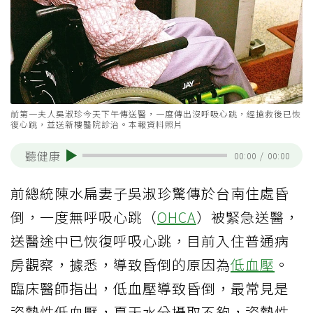
前第一夫人吳淑珍今天下午傳送醫，一度傳出沒呼吸心跳，經搶救後已恢
復心跳，並送新樓醫院診治。本報資料照片
聽健康
00:00
/
00:00
前總統陳水扁妻子吳淑珍驚傳於台南住處昏
倒，一度無呼吸心跳（
OHCA
）被緊急送醫，
送醫途中已恢復呼吸心跳，目前入住普通病
房觀察，據悉，導致昏倒的原因為
低血壓
。
臨床醫師指出，低血壓導致昏倒，最常見是
姿勢性低血壓，夏天水分攝取不夠，姿勢性