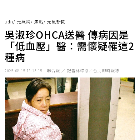
udn
/
元氣網
/
焦點
/
元氣新聞
吳淑珍OHCA送醫 傳病因是
「低血壓」醫：需懷疑罹這2
種病
聯合報 ／ 記者林琮恩／台北即時報導
2025-08-15 19:15:15