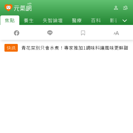
焦點
養生
失智論壇
醫療
百科
影音
青花菜別只會水煮！專家推加1調味料讓風味更鮮甜
快訊