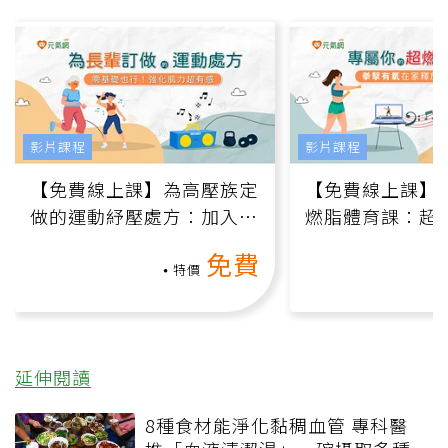
影片課程
影片課程
【免費線上課】為高壓族定
【免費線上課】
做的運動紓壓處方：加入行
燃脂體育課：超
動、增肌、互動元素，0基
氧」高壓族在家
免費
礎也能做！
負擔
特價
延伸閱讀
8種食材能淨化黏稠血管 專科醫