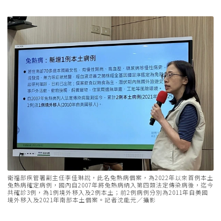
衛福部疾管署副主任李佳琳說，此名兔熱病個案，為2022年以來首例本土
兔熱病確定病例，國內自2007年將兔熱病納入第四類法定傳染病後，迄今
共確診3例，為1例境外移入及2例本土；前2例病例分別為2011年自美國
境外移入及2021年南部本土個案。記者沈能元／攝影