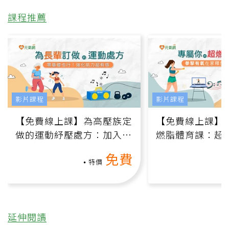
課程推薦
影片課程
影片課程
【免費線上課】為高壓族定
【免費線上課】
做的運動紓壓處方：加入行
燃脂體育課：超
動、增肌、互動元素，0基
氧」高壓族在家
免費
礎也能做！
負擔
特價
延伸閱讀