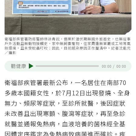
衛福部疾管署防疫醫師林詠青說，個案於潛伏期無國外旅遊史，也無從事
戶外活動且無動物接觸史，家中無飼養寵物，住家周邊無草叢或工地等風
險環境，且未受蚊蟲叮咬；因此，目前感染原因正在釐清中。記者沈能元
／攝影
聽健康
00:00
/
00:00
衛福部疾管署最新公布，一名居住在南部70
多歲本國籍女性，於7月12日出現發燒、全身
無力、頻尿等症狀，至診所就醫，後因症狀
未改善且出現寒顫、腹瀉等症狀，再至急診
就醫並通報兔熱病，血液培養的菌株經全基
因體定序鑑定為兔熱病致病菌進而確診。疾