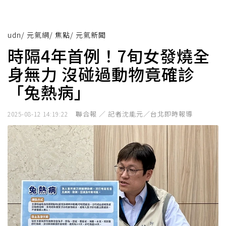
udn
/
元氣網
/
焦點
/
元氣新聞
時隔4年首例！7旬女發燒全
身無力 沒碰過動物竟確診
「兔熱病」
聯合報 ／ 記者沈能元／台北即時報導
2025-08-12 14:19:22