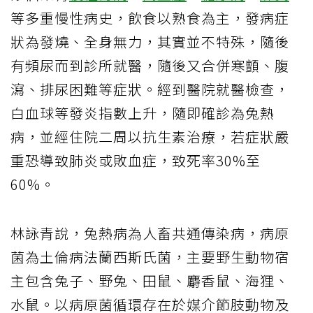
等多重慢性病史，飲食以熟食為主，發病症
狀為發燒、全身無力，其實並不特殊，隨後
有頻尿而到診所就醫，隨後又合併寒顫、腹
瀉、排尿困難等症狀。經到醫院就醫檢查，
白血球等發炎指數上升，隨即確診為兔熱
病，並經住院二周以抗生素治療，若症狀嚴
重恐導致肺炎或敗血症，致死率30%至
60%。
林詠青說，兔熱病為人畜共通傳染病，病原
菌為土倫病法蘭西斯氏菌，主要野生動物宿
主包含兔子、野兔、田鼠、麝香鼠、海狸、
水鼠。以病原菌循環存在於媒介節肢動物及