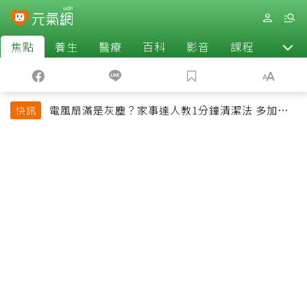
焦點
養生
醫療
百科
影音
課程
退休
電風扇滿是灰塵？家事達人教1分鐘清潔法 多加一
快訊
物還能防髒汙附著