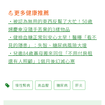
💪更多健康推薦
‧被認為無用的東西反幫了大忙！50歲
婦慶幸沒隨手丟棄的3樣物品
‧健檢血糖正常別安心太早！醫曝「看不
見的隱患」：失智、糖尿病風險大增
‧兒邀84歲寡母搬來同住「不用付房租
還有人照顧」1個月後幻滅心寒
慢性腎病
高血壓
糖尿病
肝炎