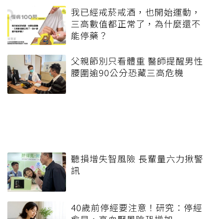
我已經戒菸戒酒，也開始運動，
三高數值都正常了，為什麼還不
能停藥？
父親節別只看體重 醫師提醒男性
腰圍逾90公分恐藏三高危機
聽損增失智風險 長輩量六力揪警
訊
40歲前停經要注意！研究：停經