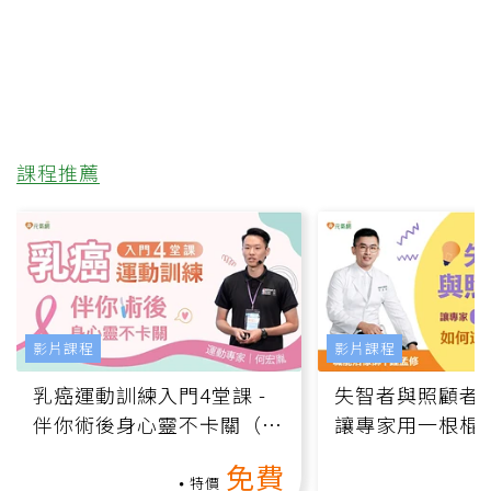
課程推薦
影片課程
影片課程
乳癌運動訓練入門4堂課 -
失智者與照顧者
伴你術後身心靈不卡關（線
讓專家用一根棍
上影音課）
何逆轉退化大腦
免費
課）
特價