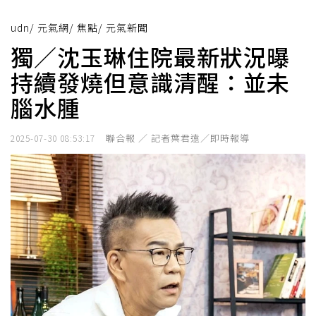
udn
/
元氣網
/
焦點
/
元氣新聞
獨／沈玉琳住院最新狀況曝
持續發燒但意識清醒：並未
腦水腫
聯合報 ／ 記者葉君遠／即時報導
2025-07-30 08:53:17