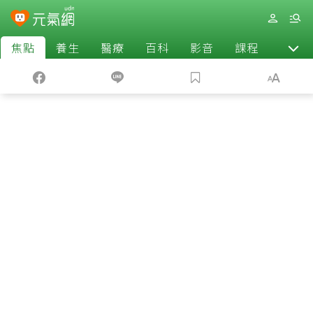
焦點
養生
醫療
百科
影音
課程
退休