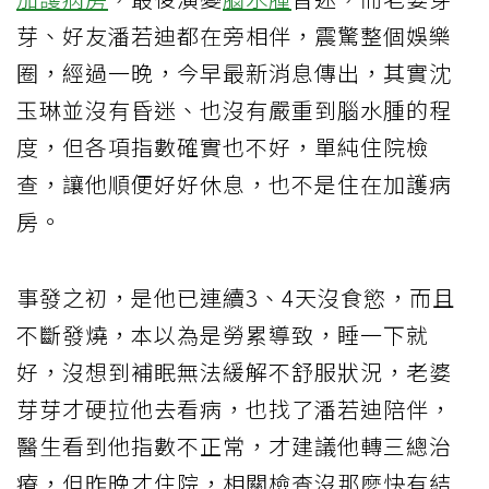
芽、好友潘若迪都在旁相伴，震驚整個娛樂
圈，經過一晚，今早最新消息傳出，其實沈
玉琳並沒有昏迷、也沒有嚴重到腦水腫的程
度，但各項指數確實也不好，單純住院檢
查，讓他順便好好休息，也不是住在加護病
房。
事發之初，是他已連續3、4天沒食慾，而且
不斷發燒，本以為是勞累導致，睡一下就
好，沒想到補眠無法緩解不舒服狀況，老婆
芽芽才硬拉他去看病，也找了潘若迪陪伴，
醫生看到他指數不正常，才建議他轉三總治
療，但昨晚才住院，相關檢查沒那麼快有結