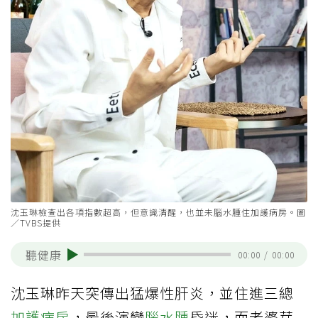
沈玉琳檢查出各項指數超高，但意識清醒，也並未腦水腫住加護病房。圖
／TVBS提供
聽健康
00:00
/
00:00
沈玉琳昨天突傳出猛爆性肝炎，並住進三總
加護病房
，最後演變
腦水腫
昏迷，而老婆芽