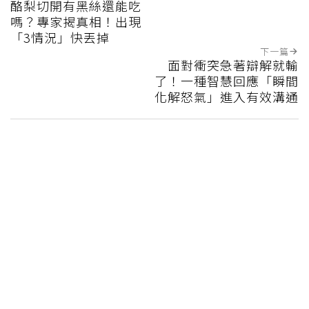
酪梨切開有黑絲還能吃
嗎？專家揭真相！出現
「3情況」快丟掉
下一篇
面對衝突急著辯解就輸
了！一種智慧回應「瞬間
化解怒氣」進入有效溝通