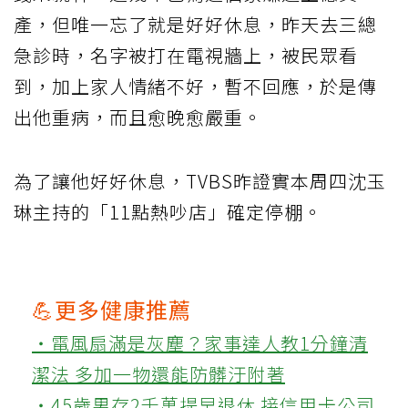
產，但唯一忘了就是好好休息，昨天去三總
急診時，名字被打在電視牆上，被民眾看
到，加上家人情緒不好，暫不回應，於是傳
出他重病，而且愈晚愈嚴重。
為了讓他好好休息，TVBS昨證實本周四沈玉
琳主持的「11點熱吵店」確定停棚。
💪更多健康推薦
‧電風扇滿是灰塵？家事達人教1分鐘清
潔法 多加一物還能防髒汙附著
‧45歲男存2千萬提早退休 接信用卡公司