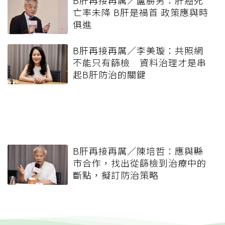
B肝再接再厲／盧勝男：肝癌死
亡率未降 B肝是禍首 政策應與時
俱進
B肝再接再厲／李美璇：共照網
不能只有篩檢 資料治理才是串
起B肝防治的關鍵
B肝再接再厲／陳培哲：應與縣
市合作，找出從篩檢到治療中的
斷點，擬訂防治策略