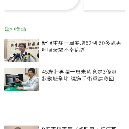
延伸閱讀
新冠重症一周暴增62例 60多歲男
呼吸衰竭不幸病逝
45歲壯男喘一周未癒竟是3條冠
狀動脈全堵 繞道手術重建救回