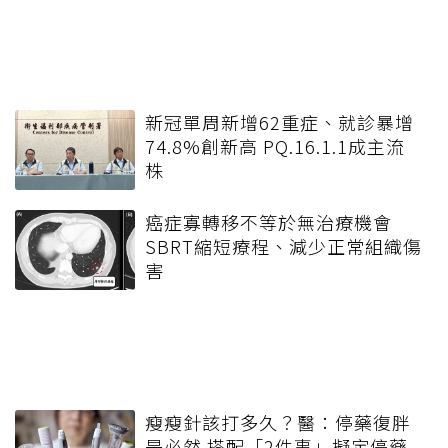
新冠單周新增62重症、就診暴增
74.8%創新高 PQ.16.1.1成主流
株
癌症寡轉移不等於無治療機會
SBRT縮短療程、減少正常組織傷
害
瘦瘦針該打多久？醫：停藥復胖
是必然 搭配「2件事」擬定停藥