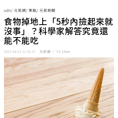
udn
/
元氣網
/
焦點
/
元氣新聞
食物掉地上「5秒內撿起來就
沒事」？科學家解答究竟還
能不能吃
元氣網 ／ YS Chen
2025-06-23 11:55:17