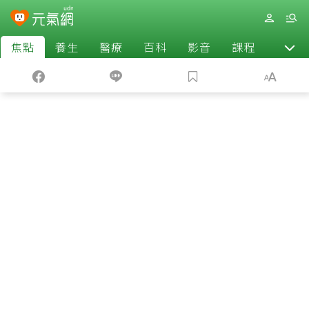
焦點
養生
醫療
百科
影音
課程
退休