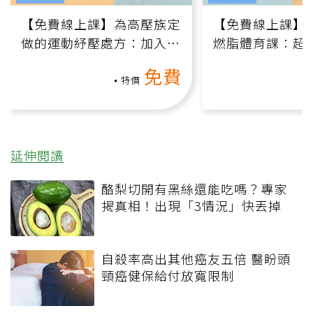
【免費線上課】為高壓族定
【免費線上課】
做的運動紓壓處方：加入行
燃脂體育課：超
動、增肌、互動元素，0基
氧」高壓族在家
免費
礎也能做！
負擔
特價
延伸閱讀
酪梨切開有黑絲還能吃嗎？專家
揭真相！出現「3情況」快丟掉
自殺率高出其他癌友五倍 醫盼頭
頸癌健保給付放寬限制