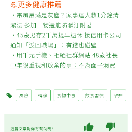
💪更多健康推薦
‧電風扇滿是灰塵？家事達人教1分鐘清
潔法 多加一物還能防髒汙附著
‧45歲男存2千萬提早退休 接信用卡公司
通知「淚回職場」：有錢也碰壁
‧用千元手機、拒絕社群網站 48歲社長
中年後重視和放棄的事：不為面子消費
風險
轉移
食物中毒
飲食習慣
孕婦
這篇文章對你有幫助嗎?