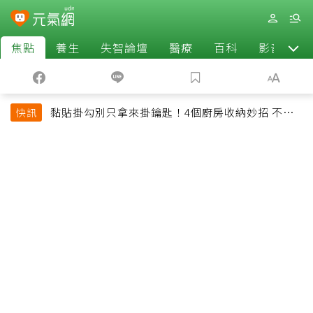
焦點
養生
失智論壇
醫療
百科
影音
黏貼掛勾別只拿來掛鑰匙！4個廚房收納妙招 不用
快訊
鑽牆也能省空間