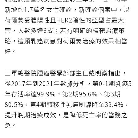
新增約1.7萬名女性確診，新確診個案中，以
荷爾蒙受體陽性且HER2陰性的亞型占最大
宗，人數多達6成；若有明確的標靶治療策
略，這類乳癌病患對荷爾蒙治療的效果相當
好。
三軍總醫院腫瘤醫學部部主任戴明燊指出，
從2017年到2021年數據分析，第0-1期乳癌5
年存活率達99.9%，第2期95.6%、第3期
80.5%，第4期轉移性乳癌則驟降至39.4%，
提升晚期治療成效，是降低死亡率的當務之
急。