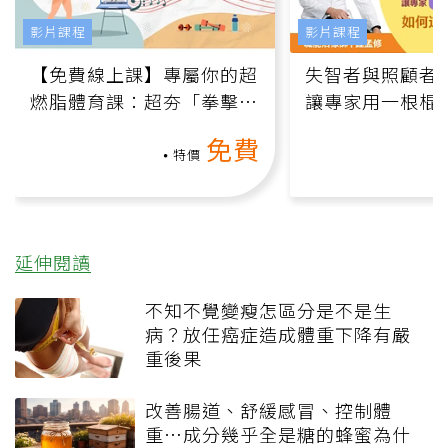
影片課程
影片課程
【免費線上課】專屬你的超
失智者與照顧者
燃脂體育課：超夯「拳擊有
讓專家用一根棍
氧」高壓族在家釋放壓力無
何逆轉退化大腦
免費
負擔
課）
特價
延伸閱讀
不知不覺變瘦怎區分是不是生
病？放任癌症造成體重下降有嚴
重後果
改善腸道、舒緩感冒、控制體
重…成分幾乎全是糖的蜂蜜為什