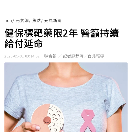
udn
/
元氣網
/
焦點
/
元氣新聞
健保標靶藥限2年 醫籲持續
給付延命
聯合報 ／ 記者廖靜清／台北報導
2025-05-01 09:14:52