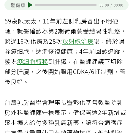
聽健康
00:00
/
00:00
59歲陳太太，11年前左側乳房冒出不明硬
塊，就醫確診為第2期荷爾蒙受體陽性乳癌，
熬過16次化療及28次
放射線治療
後，終於消
除癌細胞，逐漸恢復健康；4年前回診追蹤，
發現
癌細胞轉移
到肝臟，在醫師建議下切除
部分肝臟，之後開始服用CDK4/6抑制劑，預
後良好。
台灣乳房醫學會理事長暨彰化基督教醫院乳
房外科醫師陳守棟表示，健保署這2年新增或
逐步擴大給付多種乳癌新藥，讓符合適應症
病友得以盡早使用有效藥物抗癌。但針對治