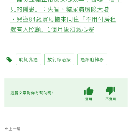
見的隱患」：失智、糖尿病風險大增
‧兒邀84歲寡母搬來同住「不用付房租
還有人照顧」1個月後幻滅心寒
晚期乳癌
放射線治療
癌細胞轉移
這篇文章對你有幫助嗎?
實用
不實用
上一篇