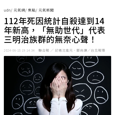
udn
/
元氣網
/
焦點
/
元氣新聞
112年死因統計自殺達到14
年新高，「無助世代」代表
三明治族群的無奈心聲！
聯合報 ／ 記者沈能元、鄒尚謙／台北報導
2024-06-18 19:14:34