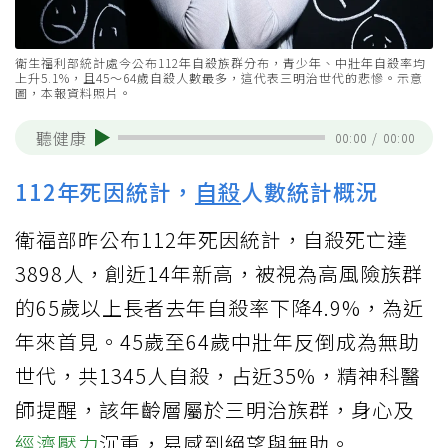
衛生福利部統計處今公布112年自殺族群分布，青少年、中壯年自殺率均
上升5.1%，且45～64歲自殺人數最多，這代表三明治世代的悲慘。示意
圖，本報資料照片。
聽健康
00:00
/
00:00
112年死因統計，
自殺
人數統計概況
衛福部昨公布112年死因統計，自殺死亡達
3898人，創近14年新高，被視為高風險族群
的65歲以上長者去年自殺率下降4.9%，為近
年來首見。45歲至64歲中壯年反倒成為無助
世代，共1345人自殺，占近35%，精神科醫
師提醒，該年齡層屬於三明治族群，身心及
經濟壓力
沉重，易感到絕望與無助。