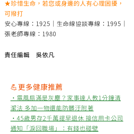
★珍惜生命，若您或身邊的人有心理困擾，
可撥打
安心專線：1925｜生命線協談專線：1995｜
張老師專線：1980
責任編輯 吳依凡
💪更多健康推薦
‧電風扇滿是灰塵？家事達人教1分鐘清
潔法 多加一物還能防髒汙附著
‧45歲男存2千萬提早退休 接信用卡公司
通知「淚回職場」：有錢也碰壁