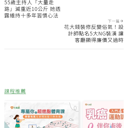
55歲主持人「大量走
路」減重近10公斤 她透
露維持十多年習慣心法
下一篇
花大錢裝修反變俗氣！設
計師點名5大NG裝潢 讓
客廳顯得廉價又過時
課程推薦