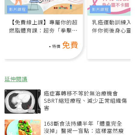
影片課程
影片課程
【免費線上課】專屬你的超
乳癌運動訓練入門
燃脂體育課：超夯「拳擊有
伴你術後身心靈
氧」高壓族在家釋放壓力無
上影音課）
免費
負擔
特價
延伸閱讀
癌症寡轉移不等於無治療機會
SBRT縮短療程、減少正常組織傷
害
168斷食法持續半年「體重完全
沒掉」醫揭一盲點：這樣當然瘦