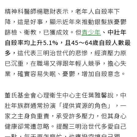
精神科醫師楊聰財表示，老年人自殺率下
降，這是好事，顯示近年來推動銀髮族憂鬱
篩檢、衛教，已獲成效。但
青少年
、中壯年
自殺率均上升5.1%，且45～64歲自殺人數最
多，
這代表三明治世代的悲慘，經濟壓力原
已沉重，在職場又得跟年輕人競爭，擔心失
業，確實容易失眠、憂鬱，增加自殺意念。
董氏基金會心理衛生中心主任葉雅馨說，中
壯年族群通常扮演「提供資源的角色」，一
家之主身負重責，承受許多壓力，但其身心
健康卻常遭忽略。提醒三明治世代多愛自己
一點，每天再怎麼忙，也應撥空讓自己獨