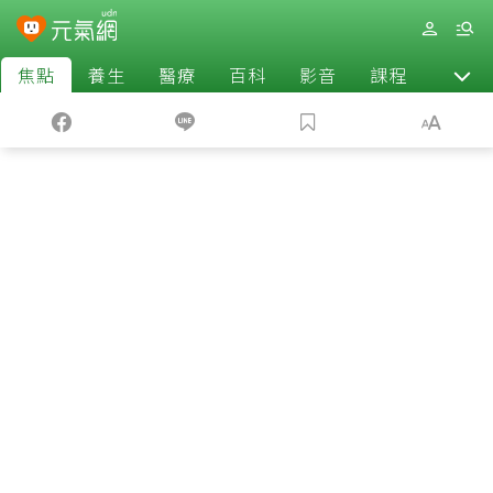
焦點
養生
醫療
百科
影音
課程
退休