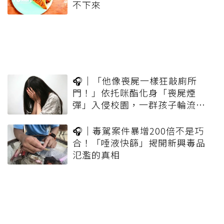
不下來
🎧｜「他像喪屍一樣狂敲廁所
門！」依托咪酯化身「喪屍煙
彈」入侵校園，一群孩子輪流吸
一口就上癮
🎧｜毒駕案件暴增200倍不是巧
合！「唾液快篩」揭開新興毒品
氾濫的真相