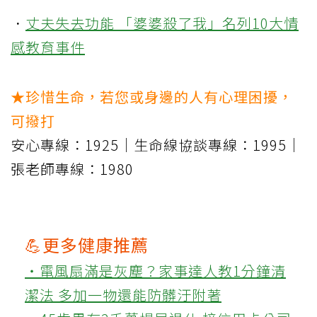
．
丈夫失去功能 「婆婆殺了我」名列10大情
感教育事件
★珍惜生命，若您或身邊的人有心理困擾，
可撥打
安心專線：1925｜生命線協談專線：1995｜
張老師專線：1980
💪更多健康推薦
‧電風扇滿是灰塵？家事達人教1分鐘清
潔法 多加一物還能防髒汙附著