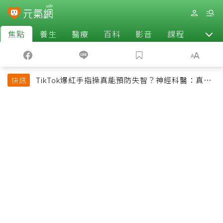
焦點
養生
醫療
百科
影音
課程
退休
TikTok爆紅手指操真能預防失智？神經科醫：真正
快訊
該做的是4件事