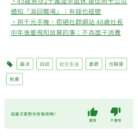
‧45歲男存2千萬提早退休 接信用卡公司
通知「淚回職場」：有錢也碰壁
‧用千元手機、拒絕社群網站 48歲社長
中年後重視和放棄的事：不為面子消費
霸凌
自殺
社交生活
憂鬱
性騷擾
焦慮
這篇文章對你有幫助嗎?
實用
不實用