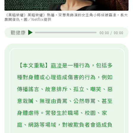
《黑暗榮耀》黑暗榮耀》熱播，宋慧喬飾演的女主角小時候被霸凌，長大
展開復仇。圖／Netflix提供
聽健康
00:00
/
00:00
【本文重點】
霸凌
是一種行為，包括多
種對身體或心理造成傷害的行為，例如
傳播謠言、故意排斥、孤立、嘲笑、惡
意栽贓、無理由責罵、公然辱罵、甚至
身體虐待。常發生於職場、校園、家
庭、網路等場域，對被欺負者會造成負