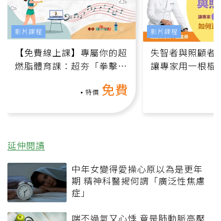
影片課程
影片課程
【免費線上課】專屬你的超
失智者與照顧者
燃脂體育課：超夯「拳擊有
讓專家用一根棍
氧」高壓族在家釋放壓力無
何逆轉退化大腦
免費
負擔
課）
特價
延伸閱讀
中年女變得愛操心原以為是更年
期 精神科醫揭何謂「廣泛性焦慮
症」
喘不過氣又心悸 竟是肺動脈高壓