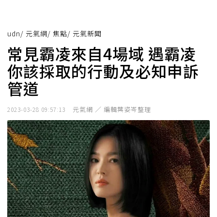
udn
/
元氣網
/
焦點
/
元氣新聞
常見霸凌來自4場域 遇霸凌
你該採取的行動及必知申訴
管道
元氣網 ／ 編輯葉姿岑整理
2023-03-28 09:57:13