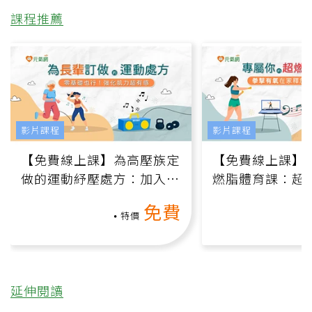
課程推薦
影片課程
影片課程
【免費線上課】為高壓族定
【免費線上課】
做的運動紓壓處方：加入行
燃脂體育課：超
動、增肌、互動元素，0基
氧」高壓族在家
免費
礎也能做！
負擔
特價
延伸閱讀