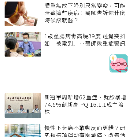
體重無故下降別只當變瘦，可能
暗藏這些疾病！醫師告訴你什麼
時候該就醫？
1歲童腸病毒高燒39度 睡覺突抖
如「被電到」…醫師揪重症警訊
新冠單周新增62重症、就診暴增
74.8%創新高 PQ.16.1.1成主流
株
慢性下背痛不敢動反而更糟？研
究揭這項運動有助減痛、改善活