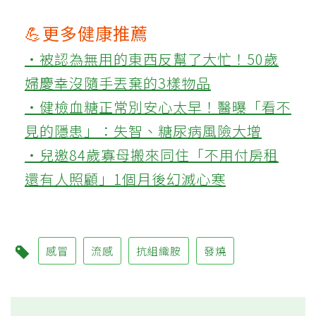
💪更多健康推薦
‧被認為無用的東西反幫了大忙！50歲
婦慶幸沒隨手丟棄的3樣物品
‧健檢血糖正常別安心太早！醫曝「看不
見的隱患」：失智、糖尿病風險大增
‧兒邀84歲寡母搬來同住「不用付房租
還有人照顧」1個月後幻滅心寒
感冒
流感
抗組織胺
發燒