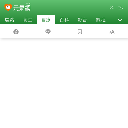
焦點
養生
醫療
百科
影音
課程
退休