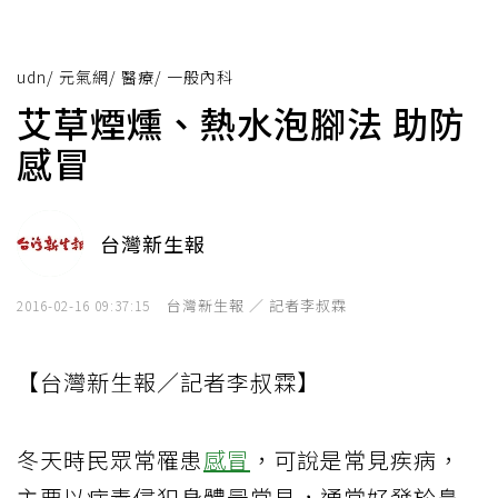
udn
/
元氣網
/
醫療
/
一般內科
艾草煙燻、熱水泡腳法 助防
感冒
台灣新生報
台灣新生報 ／ 記者李叔霖
2016-02-16 09:37:15
【台灣新生報／記者李叔霖】
冬天時民眾常罹患
感冒
，可說是常見疾病，
主要以病毒侵犯身體最常見，通常好發於鼻