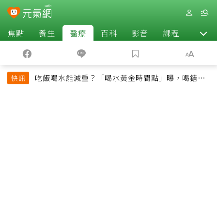
焦點
養生
醫療
百科
影音
課程
退休
吃飯喝水能減重？「喝水黃金時間點」曝，喝錯時
快訊
機反而吃更多