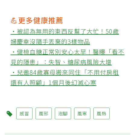
💪更多健康推薦
‧被認為無用的東西反幫了大忙！50歲
婦慶幸沒隨手丟棄的3樣物品
‧健檢血糖正常別安心太早！醫曝「看不
見的隱患」：失智、糖尿病風險大增
‧兒邀84歲寡母搬來同住「不用付房租
還有人照顧」1個月後幻滅心寒
感冒
風邪
泡腳
風寒
風熱