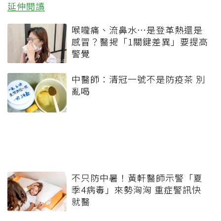
延伸閱讀
喉嚨痛、流鼻水⋯是登革熱還是
感冒？醫揭「1關鍵差異」要提高
警覺
中醫師：清冠一號不是防疫茶 別
亂喝
不只防中暑！黃軒醫師示警「夏
季4病毒」來勢洶洶 重症警訊快
就醫