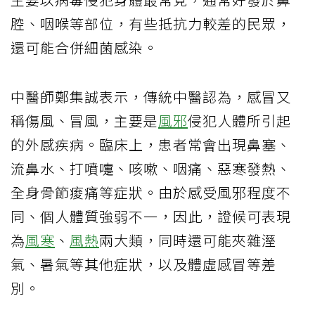
腔、咽喉等部位，有些抵抗力較差的民眾，
還可能合併細菌感染。
中醫師鄭集誠表示，傳統中醫認為，感冒又
稱傷風、冒風，主要是
風邪
侵犯人體所引起
的外感疾病。臨床上，患者常會出現鼻塞、
流鼻水、打噴嚏、咳嗽、咽痛、惡寒發熱、
全身骨節痠痛等症狀。由於感受風邪程度不
同、個人體質強弱不一，因此，證候可表現
為
風寒
、
風熱
兩大類，同時還可能夾雜溼
氣、暑氣等其他症狀，以及體虛感冒等差
別。