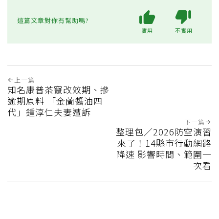
這篇文章對你有幫助嗎?
實用
不實用
上一篇
知名康普茶竄改效期、摻
逾期原料 「金蘭醬油四
代」鍾淳仁夫妻遭訴
下一篇
整理包／2026防空演習
來了！14縣市行動網路
降速 影響時間、範圍一
次看