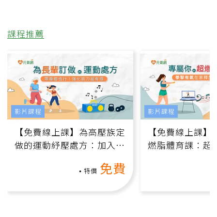
課程推薦
影片課程
影片課程
【免費線上課】為高壓族定
【免費線上課】
做的運動紓壓處方：加入行
燃脂體育課：超
動、增肌、互動元素，0基
氧」高壓族在家
免費
礎也能做！
負擔
特價