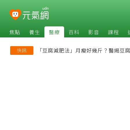
焦點
養生
醫療
百科
影音
課程
「豆腐減肥法」月瘦好幾斤？醫揭豆腐
快訊