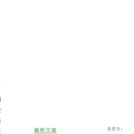
因
恢
高
看更多
最新文章