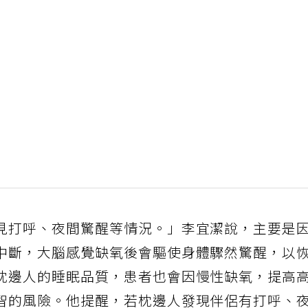
見打呼、夜間驚醒等情況。」李宜潔說，主要是
中斷，大腦感覺缺氧後會驅使身體驟然驚醒，以
枕邊人的睡眠品質，患者也會因慢性缺氧，提高