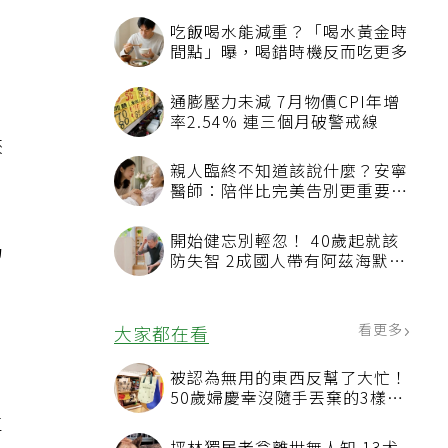
夜
吃飯喝水能減重？「喝水黃金時
間點」曝，喝錯時機反而吃更多
通膨壓力未減 7月物價CPI年增
率2.54% 連三個月破警戒線
狹
親人臨終不知道該說什麼？安寧
醫師：陪伴比完美告別更重要，
4句話值得及早說出口
開始健忘別輕忽！ 40歲起就該
仍
防失智 2成國人帶有阿茲海默症
相關基因
看更多
大家都在看
被認為無用的東西反幫了大忙！
且
50歲婦慶幸沒隨手丟棄的3樣物
品
車