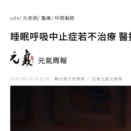
udn
/
元氣網
/
醫療
/
呼吸胸腔
睡眠呼吸中止症若不治療 
元氣周報
2025-09-14 14:13:00
聯合報元氣周報 ／ 記者沈能元報導