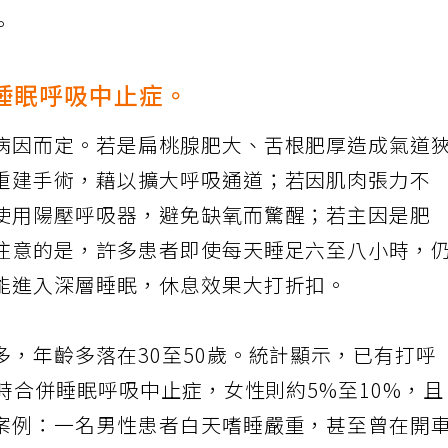
智的風險。他提醒，若枕邊人發現伴侶有打呼、
。
併睡眠呼吸中止症。
病因而定。若是扁桃腺肥大、舌根肥厚造成氣道
重建手術，藉以擴大呼吸通道；若因肌肉張力不
使用陽壓呼吸器，避免缺氧而驚醒；若主因是肥
注意的是，許多患者即使每天睡足六至八小時，
能進入深層睡眠，休息效果大打折扣。
，年齡多落在30至50歲。統計顯示，已有打呼
同時合併睡眠呼吸中止症，女性則約5%至10%，
案例：一名男性患者白天嗜睡嚴重，甚至曾在開