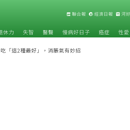
聯合報
經濟日報
河
退休力
失智
醫聲
慢病好日子
癌症
性愛
吃「這2種最好」，消脹氣有妙招