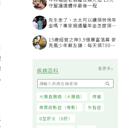
坪林獨居老翁離世無人知 13犬
前
守屋護遺體伴最後一程
先生走了，太太可以續領勞保年
金嗎？專家揭遺屬年金怎麼領，
看順位還要看資格
15歲經營之神3.9億暴富落幕 麥
克風少年蘇友謙：每天領700元
在
過日子
現
她
看更多
疾病百科
肌
大腸直腸癌（大腸癌）
痔瘡
」
骨質疏鬆症（骨鬆）
失智症
氣
B型肝炎（B肝）