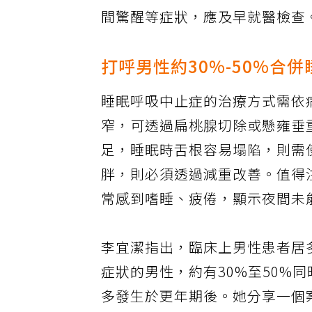
血壓、中風、心肌梗塞，甚至失
間驚醒等症狀，應及早就醫檢查
打呼男性約30%-50%合
睡眠呼吸中止症的治療方式需依
窄，可透過扁桃腺切除或懸雍垂
足，睡眠時舌根容易塌陷，則需
胖，則必須透過減重改善。值得
常感到嗜睡、疲倦，顯示夜間未
李宜潔指出，臨床上男性患者居多
症狀的男性，約有30%至50%
多發生於更年期後。她分享一個