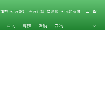
好如初
有設計
有行旅
願景
我的新聞
名人
專題
活動
寵物