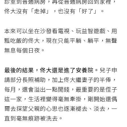
診室到普通病房，再從普通病房回到家裡，
佟大沒有「走掉」，也沒有「好了」。
本來可以坐在沙發看電視、玩益智遊戲、用
瓢吃飯的佟大，現在只能平躺、躺平，無聲
無息每個日夜。
最後的結果，佟大還是進了安養院。
兒子申
請部分長照補助，加上佟大繼妻子的半俸，
每月，還會溢出一點閒錢，最重要的是侄子
這一家，生活裡變得毫無牽掛，剛開始還偶
爾去探望父親的心思也逐漸褪去、淡去，一
直到毫無痕跡被洗去。