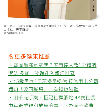
書 名：《親密搶奪，誰在拿走你的錢？》 作 者：高愛倫、李永然
出版社：天下雜誌
圖/出版社提供
💪更多健康推薦
‧電風扇滿是灰塵？家事達人教1分鐘清
潔法 多加一物還能防髒汙附著
‧45歲男存2千萬提早退休 接信用卡公司
通知「淚回職場」：有錢也碰壁
‧用千元手機、拒絕社群網站 48歲社長
中年後重視和放棄的事：不為面子消費