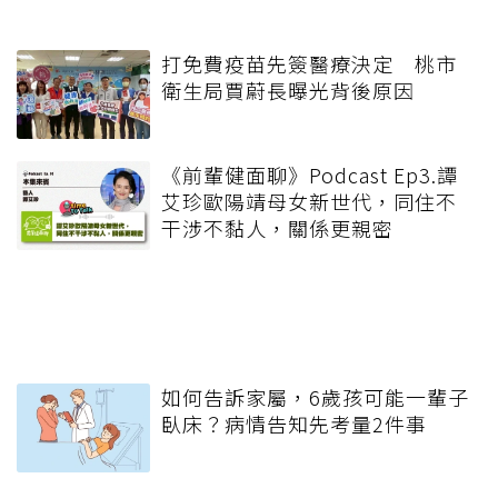
打免費疫苗先簽醫療決定 桃市
衛生局賈蔚長曝光背後原因
《前輩健面聊》Podcast Ep3.譚
艾珍歐陽靖母女新世代，同住不
干涉不黏人，關係更親密
如何告訴家屬，6歲孩可能一輩子
臥床？病情告知先考量2件事