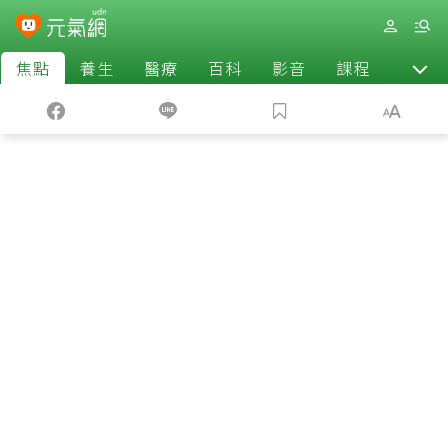
焦點
養生
醫療
百科
影音
課程
退休