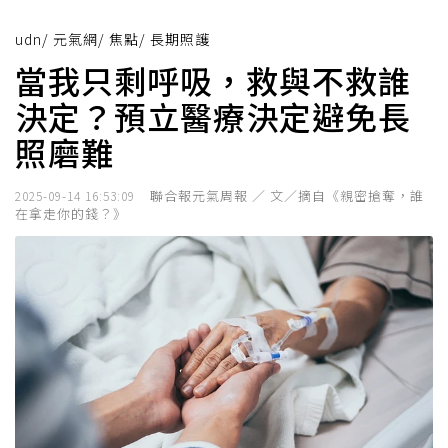
udn
/
元氣網
/
焦點
/
長期照護
當我只剩呼吸，救與不救誰
決定？預立醫療決定避免長
照磨難
聯合報元氣周報 ／ 文／摘自《親密搶奪，誰
2025-09-14 16:53:09
在拿走你的錢？》