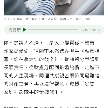
為了未來可能生病的自己，可先做好預立醫療決定。圖／123RF
聽健康
00:00
/
00:00
你不是識人不清，只是人心變質從不預告！
作家高愛倫、律師李永然跨界聯手《親密搶
奪，誰在拿走你的錢？》，從特留分爭議到
長照責任、從財產分配到離婚賠償，走進不
同的人生現場，同理共感親密關係間最難堪
的財產搶奪，再以法律觀念，救援手足間、
家庭裡最棘手的金錢戰爭。