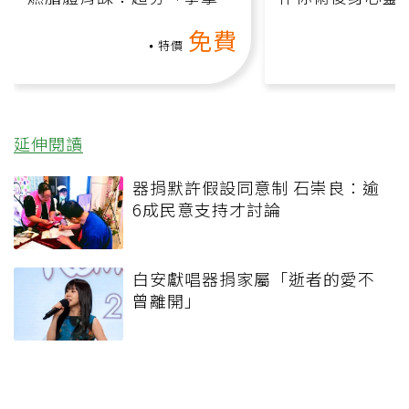
氧」高壓族在家釋放壓力無
上影音課）
免費
負擔
特價
延伸閱讀
器捐默許假設同意制 石崇良：逾
6成民意支持才討論
白安獻唱器捐家屬「逝者的愛不
曾離開」