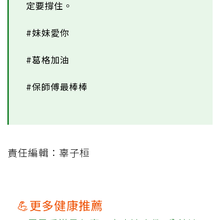
定要撐住。
#妹妹愛你
#葛格加油
#保師傅最棒棒
責任編輯：辜子桓
💪更多健康推薦