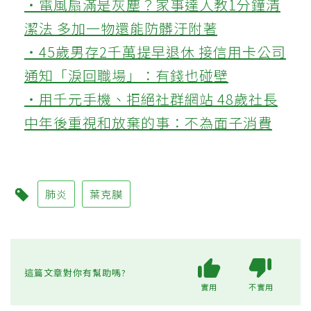
‧電風扇滿是灰塵？家事達人教1分鐘清
潔法 多加一物還能防髒汙附著
‧45歲男存2千萬提早退休 接信用卡公司
通知「淚回職場」：有錢也碰壁
‧用千元手機、拒絕社群網站 48歲社長
中年後重視和放棄的事：不為面子消費
肺炎
葉克膜
這篇文章對你有幫助嗎?
實用
不實用