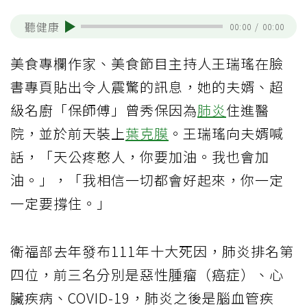
聽健康
00:00
/
00:00
美食專欄作家、美食節目主持人王瑞瑤在臉
書專頁貼出令人震驚的訊息，她的夫婿、超
級名廚「保師傅」曾秀保因為
肺炎
住進醫
院，並於前天裝上
葉克膜
。王瑞瑤向夫婿喊
話，「天公疼憨人，你要加油。我也會加
油。」，「我相信一切都會好起來，你一定
一定要撐住。」
衛福部去年發布111年十大死因，肺炎排名第
四位，前三名分別是惡性腫瘤（癌症）、心
臟疾病、COVID-19，肺炎之後是腦血管疾