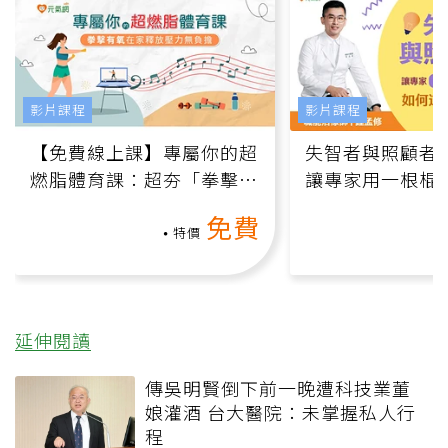
影片課程
影片課程
【免費線上課】專屬你的超
失智者與照顧者
燃脂體育課：超夯「拳擊有
讓專家用一根棍
氧」高壓族在家釋放壓力無
何逆轉退化大腦
免費
負擔
課）
特價
延伸閱讀
傳吳明賢倒下前一晚遭科技業董
娘灌酒 台大醫院：未掌握私人行
程