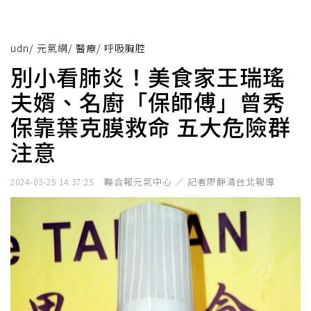
udn
/
元氣網
/
醫療
/
呼吸胸腔
別小看肺炎！美食家王瑞瑤
夫婿、名廚「保師傅」曾秀
保靠葉克膜救命 五大危險群
注意
聯合報元氣中心 ／ 記者廖靜清台北報導
2024-03-25 14:37:25