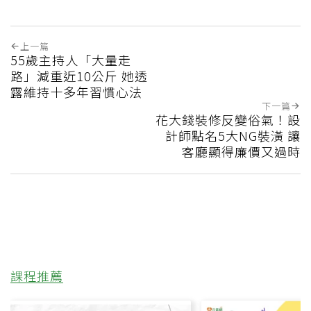
上一篇
55歲主持人「大量走
路」減重近10公斤 她透
露維持十多年習慣心法
下一篇
花大錢裝修反變俗氣！設
計師點名5大NG裝潢 讓
客廳顯得廉價又過時
課程推薦