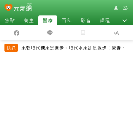
焦點
養生
醫療
百科
影音
課程
退休
果乾取代糖果是進步、取代水果卻是退步！營養師
快訊
揭果乾堅果常見健康陷阱