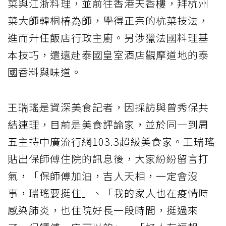
菜與江浙料理，並前往香港天香樓，拜杭州
菜大師韓桐椿為師，學得正宗的杭菜技法，
進而升任飯店行政主廚。另涉獵法國料理基
本技巧，還遠赴泰國皇室酒店觀摩道地的泰
國香料與味道。
王瑞瑤是資深美食記者，因採訪與曾秀保共
結連理，目前是美食評論家，並於同一到周
五主持中廣流行網103.3超級美食家。王瑞瑤
貼出保師傅住院的訊息後，大家紛紛留言打
氣，「保師傅加油，吉人天相，一定會沒
事，瑞瑤要挺住」、「我的家人也在疫情時
感染肺炎，也住院好長一段時間，挺過來