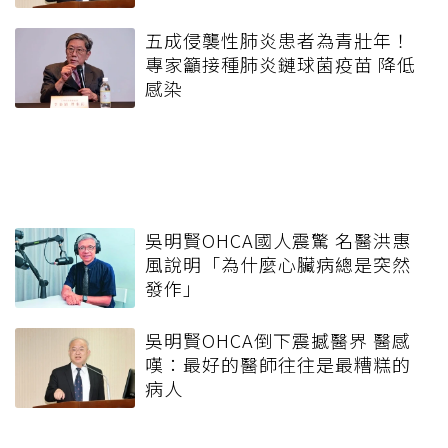
五成侵襲性肺炎患者為青壯年！
專家籲接種肺炎鏈球菌疫苗 降低
感染
吳明賢OHCA國人震驚 名醫洪惠
風說明「為什麼心臟病總是突然
發作」
吳明賢OHCA倒下震撼醫界 醫感
嘆：最好的醫師往往是最糟糕的
病人