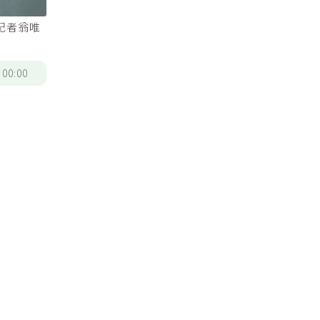
記者翁唯
/
00:00
率