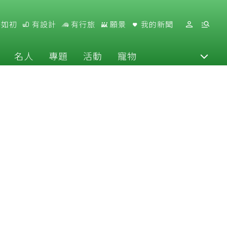
好如初
有設計
有行旅
願景
我的新聞
名人
專題
活動
寵物