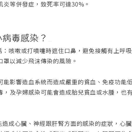
肌炎等併發症，致死率可達30%。
微小病毒感染？
包括：咳嗽或打噴嚏時遮住口鼻，避免接觸有上呼
口罩以減少飛沫傳染的風險。
可能影響造血系統而造成嚴重的貧血、免疫功能
毒，及孕婦感染可能會造成胎兒貧血或水腫，也
可能造成心臟、神經跟肝腎方面的感染的症狀，心