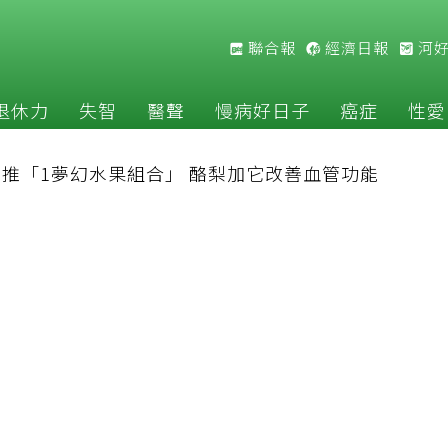
聯合報
經濟日報
河
退休力
失智
醫聲
慢病好日子
癌症
性愛
推「1夢幻水果組合」 酪梨加它改善血管功能