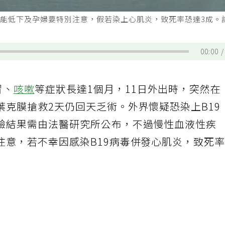
功能低下及孕婦要特別注意，假若染上心肌炎，致死率恐達3成。
00:00
冒、
咳嗽
等症狀長達1個月，11日外出時，突然在
葉克膜搶救2天仍回天乏術。外界懷疑恐染上B19
驗結果需由法醫研究所公布，不過慢性血液性疾
注意，若不幸因感染B19病毒併發心肌炎，致死