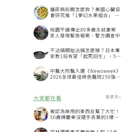
其
糖尿病前期怎麼救？美國心臟協
會研究推「1夢幻水果組合」 酪
梨加它改善血管功能
桃園平鎮傳出80多歲夫弒妻案
家人發現緊急報案、警方調查中
不沾鍋開始沾鍋怎麼辦？日本專
家教1招有望「起死回生」，5情
況該換新
如
中醫大附醫入選《Newsweek》
2026全球最佳綠色醫院250強
首屆評選即入榜 全台僅兩院獲
選 四葉績效指標居台灣最佳
看更多
大家都在看
被認為無用的東西反幫了大忙！
50歲婦慶幸沒隨手丟棄的3樣物
品
可