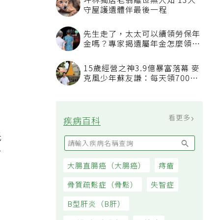
坪林獨居老翁離世無人知 13犬
守屋護遺體伴最後一程
先生走了，太太可以續領勞保年
金嗎？專家揭遺屬年金怎麼領，
看順位還要看資格
15歲經營之神3.9億暴富落幕 麥
克風少年蘇友謙：每天領700元
吸
過日子
看更多
疾病百科
低
有
大腸直腸癌（大腸癌）
痔瘡
骨質疏鬆症（骨鬆）
失智症
臟
B型肝炎（B肝）