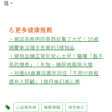
值。
💪更多健康推薦
‧被認為無用的東西反幫了大忙！50歲
婦慶幸沒隨手丟棄的3樣物品
‧健檢血糖正常別安心太早！醫曝「看不
見的隱患」：失智、糖尿病風險大增
‧兒邀84歲寡母搬來同住「不用付房租
還有人照顧」1個月後幻滅心寒
心血管疾病
睡眠障礙
慢性發炎