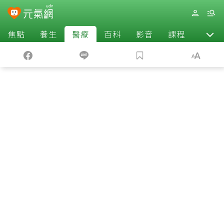
焦點
養生
醫療
百科
影音
課程
退休