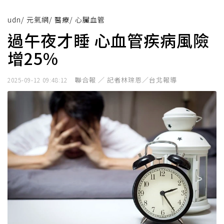
udn
/
元氣網
/
醫療
/
心臟血管
過午夜才睡 心血管疾病風險
增25%
聯合報 ／ 記者林琮恩／台北報導
2025-09-12 09:48:12