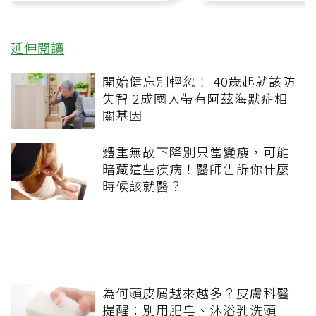
延伸閱讀
開始健忘別輕忽！ 40歲起就該防
失智 2成國人帶有阿茲海默症相
關基因
體重無故下降別只當變瘦，可能
暗藏這些疾病！醫師告訴你什麼
時候該就醫？
為何頭皮屑越來越多？皮膚科醫
提醒：別用肥皂、沐浴乳洗頭