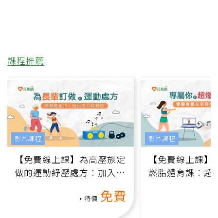
課程推薦
影片課程
影片課程
【免費線上課】為高壓族定
【免費線上課】
做的運動紓壓處方：加入行
燃脂體育課：超
動、增肌、互動元素，0基
氧」高壓族在家
免費
礎也能做！
負擔
特價