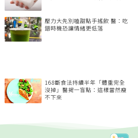
壓力大先別嗑甜點手搖飲 醫：吃
錯時機恐讓情緒更低落
168斷食法持續半年「體重完全
沒掉」醫揭一盲點：這樣當然瘦
不下來