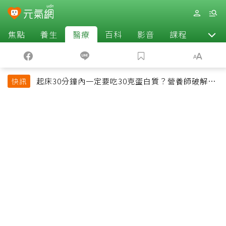
焦點
養生
醫療
百科
影音
課程
退休
起床30分鐘內一定要吃30克蛋白質？營養師破解
快訊
「30/30/30法則」：真正關鍵不是時間