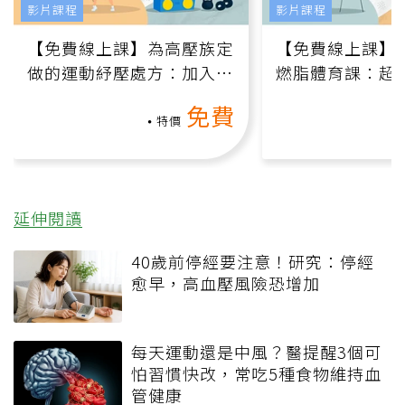
影片課程
影片課程
【免費線上課】為高壓族定
【免費線上課】
做的運動紓壓處方：加入行
燃脂體育課：超
動、增肌、互動元素，0基
氧」高壓族在家
免費
礎也能做！
負擔
特價
延伸閱讀
40歲前停經要注意！研究：停經
愈早，高血壓風險恐增加
每天運動還是中風？醫提醒3個可
怕習慣快改，常吃5種食物維持血
管健康