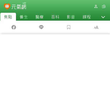
焦點
養生
醫療
百科
影音
課程
退休