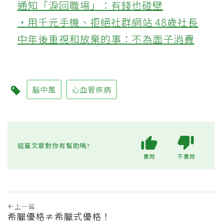
通知「淚回職場」：有錢也碰壁
‧用千元手機、拒絕社群網站 48歲社長
中年後重視和放棄的事：不為面子消費
腦中風
心血管疾病
這篇文章對你有幫助嗎?
實用
不實用
上一篇
希臘優格≠希臘式優格！