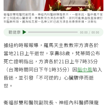
衛福部雙和醫院副院長、神經內科醫師陳龍表示，一般來說，腦中風不至
於立刻造成心臟衰竭，像是教宗方濟各的情形，研判可能是血栓直接被打
到腦幹所致。圖為哈瓦那一名神父於已故方濟各肖像旁祈禱。法新社
聽健康
00:00
/
00:00
據紐約時報報導，羅馬天主教教宗方濟各於
當地21日上午逝世，享壽88歲，梵蒂岡公布
死亡證明指出，方濟各於21日上午7時35分
（台灣時間同日下午1時35分）因
腦中風
陷入
昏迷，並引發「不可逆的」心臟驟停而逝
世。
衛福部雙和醫院副院長、神經內科醫師陳龍