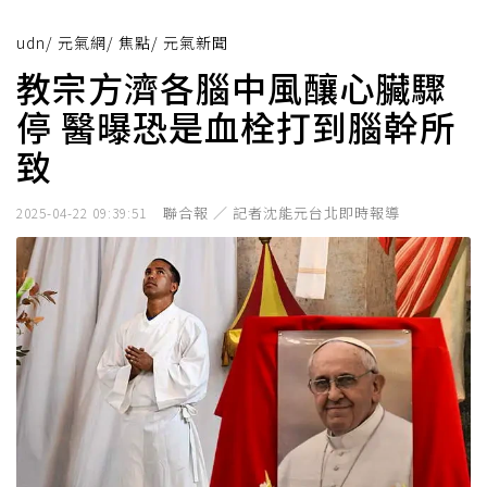
udn
/
元氣網
/
焦點
/
元氣新聞
教宗方濟各腦中風釀心臟驟
停 醫曝恐是血栓打到腦幹所
致
聯合報 ／ 記者沈能元台北即時報導
2025-04-22 09:39:51