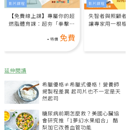
影片課程
影片課程
【免費線上課】專屬你的超
失智者與照顧者
燃脂體育課：超夯「拳擊有
讓專家用一根棍
氧」高壓族在家釋放壓力無
何逆轉退化大腦
免費
負擔
課）
特價
延伸閱讀
希臘優格≠希臘式優格！營養師
揭製程差異 起司片也不一定是天
然起司
糖尿病前期怎麼救？美國心臟協
會研究推「1夢幻水果組合」 酪
梨加它改善血管功能