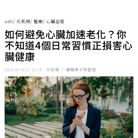
udn
/
元氣網
/
醫療
/
心臟血管
如何避免心臟加速老化？你
不知道4個日常習慣正損害心
臟健康
元氣網 ／ 編輯辜子桓整理
2025-04-16 17:15:15