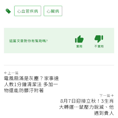
心血管疾病
心臟病
這篇文章對你有幫助嗎?
實用
不實用
上一篇
電風扇滿是灰塵？家事達
人教1分鐘清潔法 多加一
物還能防髒汙附著
下一篇
8月7日迎接立秋！3生肖
大轉運…鼠壓力銳減、他
遇到貴人