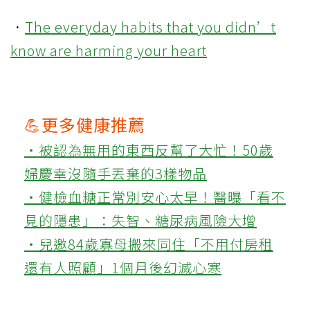
．
The everyday habits that you didn’t
know are harming your heart
💪更多健康推薦
‧被認為無用的東西反幫了大忙！50歲
婦慶幸沒隨手丟棄的3樣物品
‧健檢血糖正常別安心太早！醫曝「看不
見的隱患」：失智、糖尿病風險大增
‧兒邀84歲寡母搬來同住「不用付房租
還有人照顧」1個月後幻滅心寒