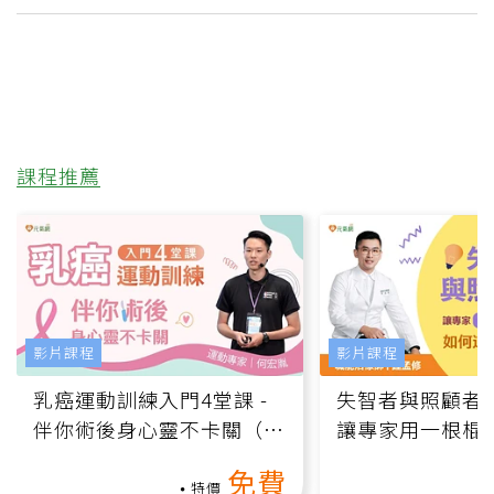
課程推薦
影片課程
影片課程
乳癌運動訓練入門4堂課 -
失智者與照顧者
伴你術後身心靈不卡關（線
讓專家用一根棍
上影音課）
何逆轉退化大腦
免費
課）
特價