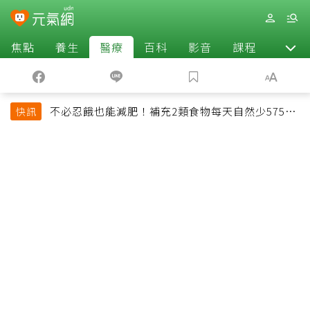
焦點
養生
醫療
百科
影音
課程
退休
不必忍餓也能減肥！補充2類食物每天自然少575大
快訊
卡「還能吃飽飽的」