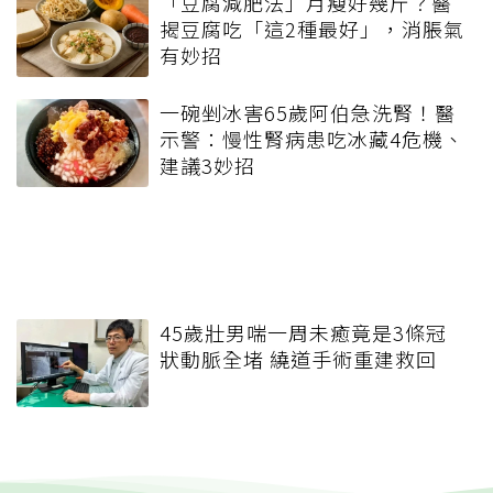
「豆腐減肥法」月瘦好幾斤？醫
揭豆腐吃「這2種最好」，消脹氣
有妙招
一碗剉冰害65歲阿伯急洗腎！醫
示警：慢性腎病患吃冰藏4危機、
建議3妙招
45歲壯男喘一周未癒竟是3條冠
狀動脈全堵 繞道手術重建救回