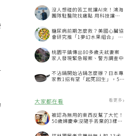
沒人想碰的苦工就讓AI來！鴻海
團隊駐醫院找痛點 用科技讓醫
療更有溫度
使
糖尿病前期怎麼救？美國心臟協
會研究推「1夢幻水果組合」 酪
梨加它改善血管功能
桃園平鎮傳出80多歲夫弒妻案
家人發現緊急報案、警方調查中
可
不沾鍋開始沾鍋怎麼辦？日本專
家教1招有望「起死回生」，5情
況該換新
看更多
大家都在看
的
。
被認為無用的東西反幫了大忙！
50歲婦慶幸沒隨手丟棄的3樣物
品