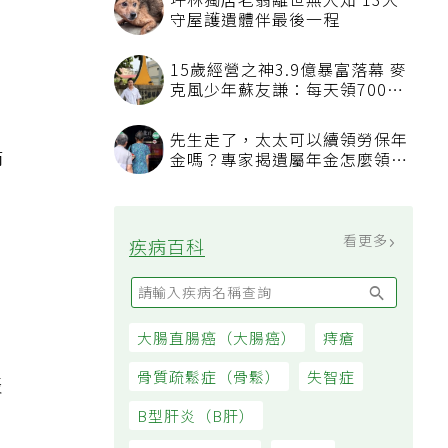
坪林獨居老翁離世無人知 13犬
守屋護遺體伴最後一程
。
15歲經營之神3.9億暴富落幕 麥
克風少年蘇友謙：每天領700元
過日子
，
先生走了，太太可以續領勞保年
節
金嗎？專家揭遺屬年金怎麼領，
看順位還要看資格
看更多
疾病百科
。
大腸直腸癌（大腸癌）
痔瘡
骨質疏鬆症（骨鬆）
失智症
表
B型肝炎（B肝）