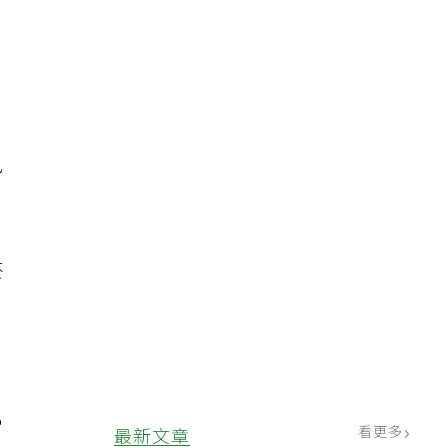
超
風
菸
常
看更多
最新文章