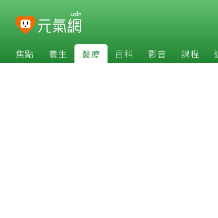
焦點
養生
醫療
百科
影音
課程