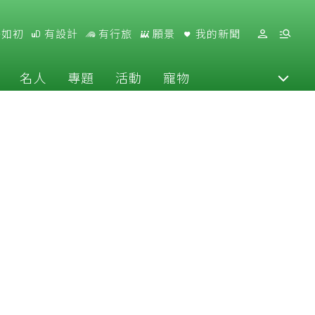
好如初
有設計
有行旅
願景
我的新聞
名人
專題
活動
寵物