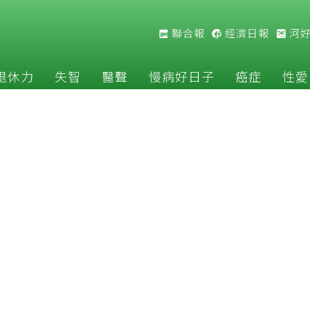
聯合報
經濟日報
河
退休力
失智
醫聲
慢病好日子
癌症
性愛