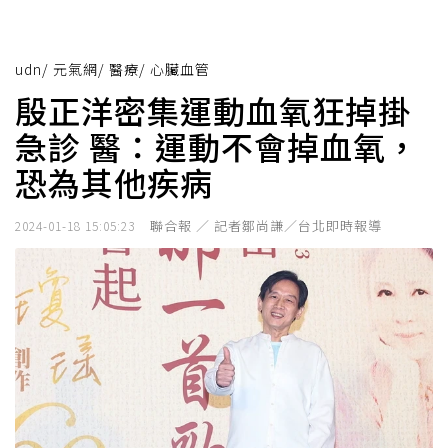
udn
/
元氣網
/
醫療
/
心臟血管
殷正洋密集運動血氧狂掉掛
急診 醫：運動不會掉血氧，
恐為其他疾病
聯合報 ／ 記者鄒尚謙／台北即時報導
2024-01-18 15:05:23