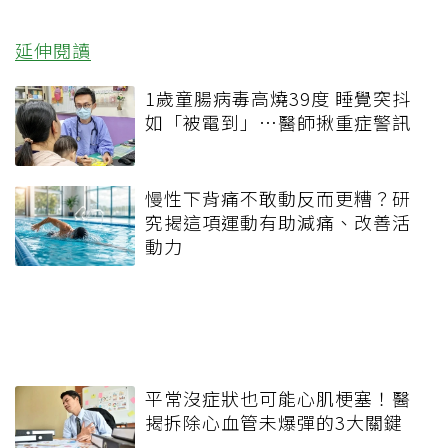
延伸閱讀
1歲童腸病毒高燒39度 睡覺突抖
如「被電到」…醫師揪重症警訊
慢性下背痛不敢動反而更糟？研
究揭這項運動有助減痛、改善活
動力
平常沒症狀也可能心肌梗塞！醫
揭拆除心血管未爆彈的3大關鍵