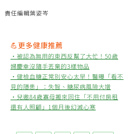
責任編輯葉姿岑
💪更多健康推薦
‧被認為無用的東西反幫了大忙！50歲
婦慶幸沒隨手丟棄的3樣物品
‧健檢血糖正常別安心太早！醫曝「看不
見的隱患」：失智、糖尿病風險大增
‧兒邀84歲寡母搬來同住「不用付房租
還有人照顧」1個月後幻滅心寒