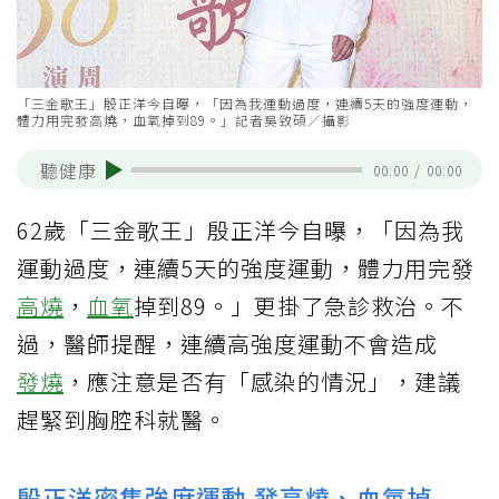
「三金歌王」殷正洋今自曝，「因為我運動過度，連續5天的強度運動，
體力用完發高燒，血氧掉到89。」記者吳致碩／攝影
聽健康
00:00
/
00:00
62歲「三金歌王」殷正洋今自曝，「因為我
運動過度，連續5天的強度運動，體力用完發
高燒
，
血氧
掉到89。」更掛了急診救治。不
過，醫師提醒，連續高強度運動不會造成
發燒
，應注意是否有「感染的情況」，建議
趕緊到胸腔科就醫。
殷正洋密集強度運動 發高燒、血氧掉