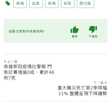
發燒
血氧
高燒
缺氧
肺功能
這篇文章對你有幫助嗎?
實用
不實用
上一篇
高雄新冠疫情拉警報 門
急診暴增逾8成、累計48
例7死
下一篇
重大職災死亡第2季降幅
21% 整體呈現下降趨勢