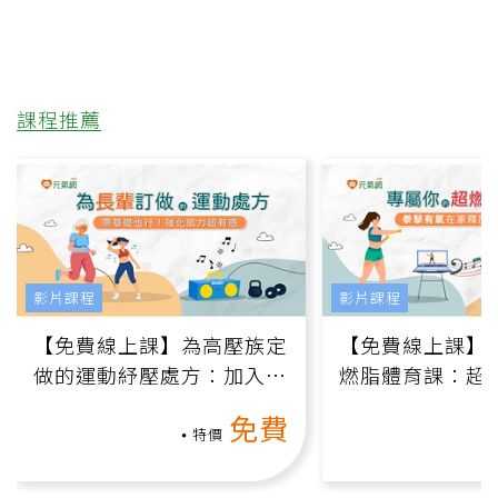
課程推薦
影片課程
影片課程
【免費線上課】為高壓族定
【免費線上課】
做的運動紓壓處方：加入行
燃脂體育課：超
動、增肌、互動元素，0基
氧」高壓族在家
免費
礎也能做！
負擔
特價