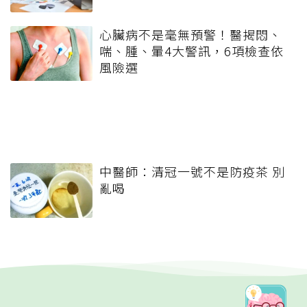
心臟病不是毫無預警！醫揭悶、
喘、腫、暈4大警訊，6項檢查依
風險選
中醫師：清冠一號不是防疫茶 別
亂喝