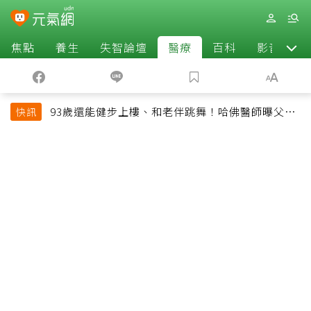
焦點
養生
失智論壇
醫療
百科
影音
93歲還能健步上樓、和老伴跳舞！哈佛醫師曝父親
快訊
長壽秘訣：沒吃保健品也不追養生潮