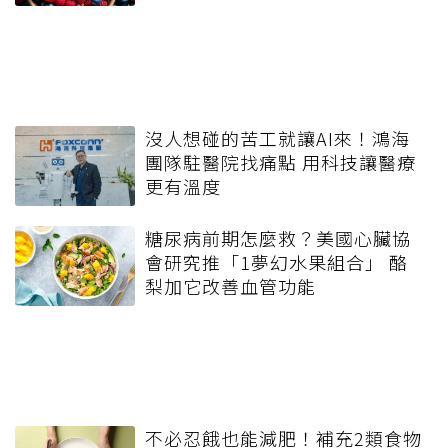
沒人想碰的苦工就讓AI來！鴻海
團隊駐醫院找痛點 用科技讓醫療
更有溫度
糖尿病前期怎麼救？美國心臟協
會研究推「1夢幻水果組合」 酪
梨加它改善血管功能
不必忍餓也能減肥！補充2類食物