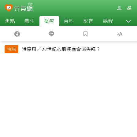
焦點
養生
醫療
百科
影音
課程
退休
洪惠風／22世紀心肌梗塞會消失嗎？
快訊