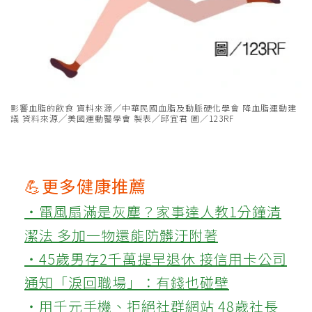
影響血脂的飲食 資料來源╱中華民國血脂及動脈硬化學會 降血脂運動建
議 資料來源╱美國運動醫學會 製表╱邱宜君 圖／123RF
💪更多健康推薦
‧電風扇滿是灰塵？家事達人教1分鐘清
潔法 多加一物還能防髒汙附著
‧45歲男存2千萬提早退休 接信用卡公司
通知「淚回職場」：有錢也碰壁
‧用千元手機、拒絕社群網站 48歲社長