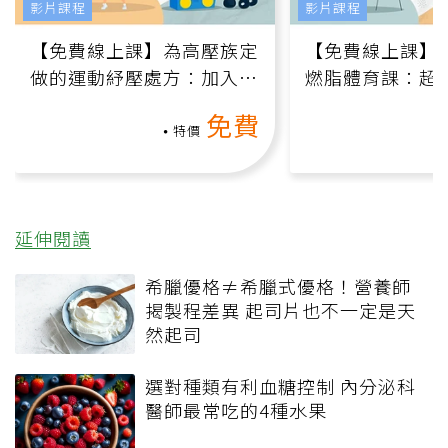
影片課程
影片課程
【免費線上課】為高壓族定
【免費線上課】
做的運動紓壓處方：加入行
燃脂體育課：超
動、增肌、互動元素，0基
氧」高壓族在家
免費
礎也能做！
負擔
特價
延伸閱讀
希臘優格≠希臘式優格！營養師
揭製程差異 起司片也不一定是天
然起司
選對種類有利血糖控制 內分泌科
醫師最常吃的4種水果