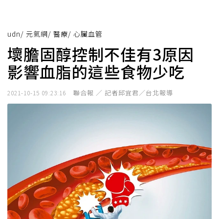
udn
/
元氣網
/
醫療
/
心臟血管
壞膽固醇控制不佳有3原因
影響血脂的這些食物少吃
聯合報 ／ 記者邱宜君／台北報導
2021-10-15 09:23:16