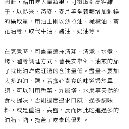
因此，藉由吃大量蔬果，可攝取到高鉀離
子，以糙米、燕麥、麥片等全穀類增加對鎂
的攝取量，用油上則以沙拉油、橄欖油、葵
花油等，取代牛油、豬油、奶油等。
在烹煮時，可盡量選擇清蒸、清燉、水煮、
烤、滷等調理方式。曹長安舉例，油煎的茄
子就比油炸處理過的含油量低。盡量不要加
太多的油、鹽，若擔心素食的味道過於單
調，可以利用香菜、九層塔、水果等天然的
食材提味，否則過度追求口感，過多調味
料，或是重油、高鹽，反而因此吃進過多的
油脂、鈉，掩蓋了吃素的優點。