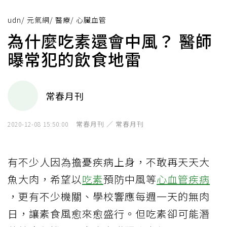
udn
/
元氣網
/
醫療
/
心臟血管
為什麼吃素還會中風？ 醫師
曝常犯的飲食地雷
常春月刊
常春月刊 ／ 常春月刊
2020-12-08 15:50:00
有不少人因為擔憂疾病上身，不敢再天天大
魚大肉，希望以
吃素
預防中風等
心血管疾病
，更有不少機關、學校響應每週一天的無肉
日，讓素食風愈來愈盛行。但吃素卻可能潛