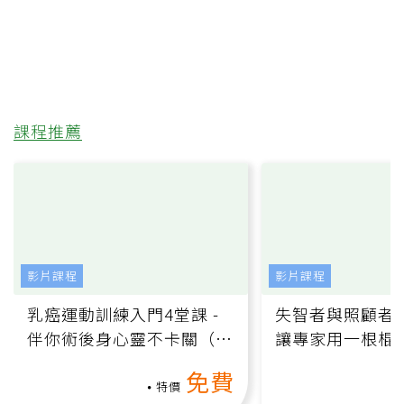
課程推薦
影片課程
影片課程
乳癌運動訓練入門4堂課 -
失智者與照顧者
伴你術後身心靈不卡關（線
讓專家用一根棍
上影音課）
何逆轉退化大腦
免費
課）
特價