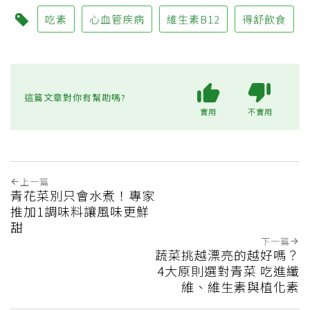
吃素
心血管疾病
維生素B12
得舒飲食
這篇文章對你有幫助嗎?
實用
不實用
上一篇
青花菜別只會水煮！專家
推加1調味料讓風味更鮮
甜
下一篇
蔬菜挑越漂亮的越好嗎？
4大原則選對青菜 吃進纖
維、維生素與植化素