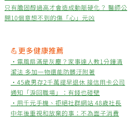
只有膽固醇過高才會造成動脈硬化？ 醫師公
開10個意想不到的傷「心」元凶
💪更多健康推薦
‧電風扇滿是灰塵？家事達人教1分鐘清
潔法 多加一物還能防髒汙附著
‧45歲男存2千萬提早退休 接信用卡公司
通知「淚回職場」：有錢也碰壁
‧用千元手機、拒絕社群網站 48歲社長
中年後重視和放棄的事：不為面子消費