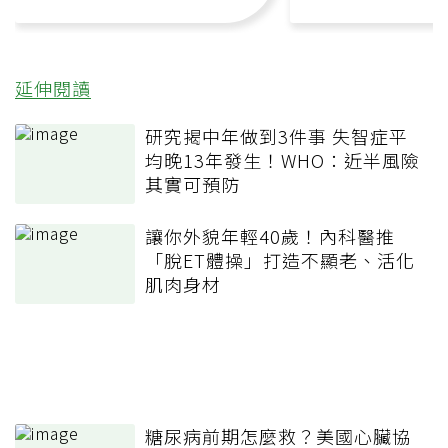
延伸閱讀
研究揭中年做到3件事 失智症平
均晚13年發生！WHO：近半風險
其實可預防
讓你外貌年輕40歲！內科醫推
「脫ET體操」打造不顯老、活化
肌肉身材
糖尿病前期怎麼救？美國心臟協