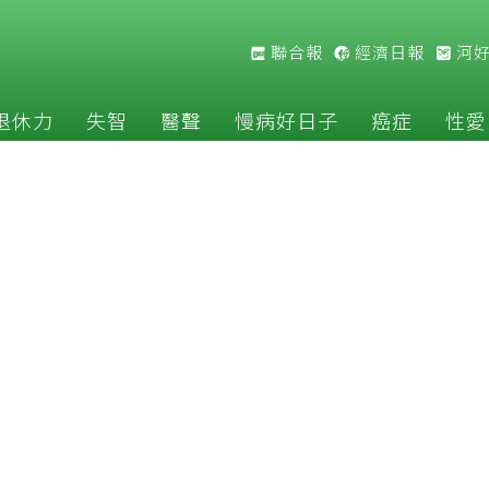
聯合報
經濟日報
河
退休力
失智
醫聲
慢病好日子
癌症
性愛