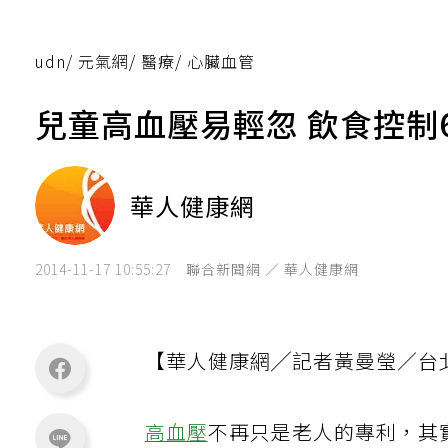
udn
/
元氣網
/
醫療
/
心臟血管
兒童高血壓易輕忽 飲食控制
華人健康網
2014-11-17 10:55:27
聯合新聞網 ／ 華人健康網
【華人健康網╱記者黃曼瑩／台
高血壓
不再只是老人的專利，其