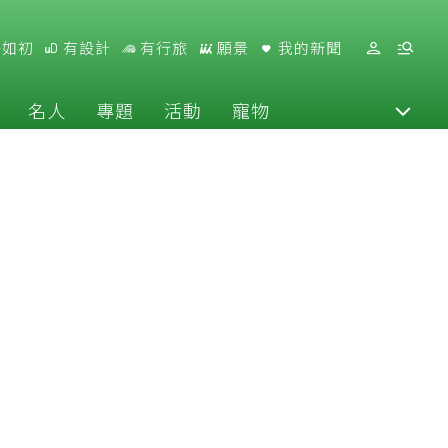
好如初
有設計
有行旅
願景
我的新聞
名人
專題
活動
寵物