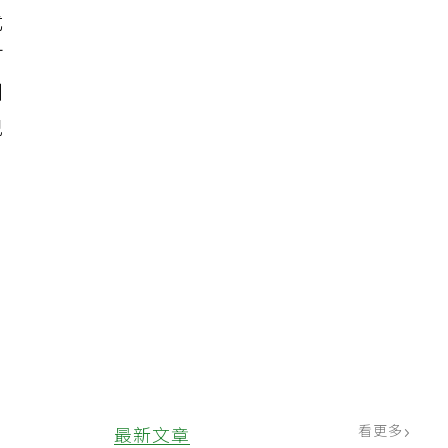
尤
可
到
兒
看更多
最新文章