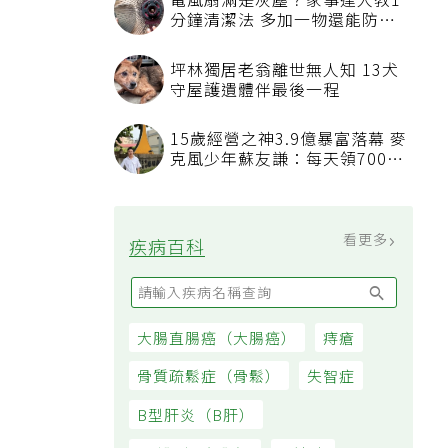
電風扇滿是灰塵？家事達人教1
分鐘清潔法 多加一物還能防髒
汙附著
坪林獨居老翁離世無人知 13犬
守屋護遺體伴最後一程
15歲經營之神3.9億暴富落幕 麥
克風少年蘇友謙：每天領700元
過日子
看更多
疾病百科
大腸直腸癌（大腸癌）
痔瘡
骨質疏鬆症（骨鬆）
失智症
B型肝炎（B肝）