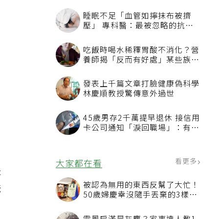
睡眠不足「血管如擰抹布被擠
壓」 專科醫：最被忽略的抗老
方法
吃飯時喝水稀釋胃酸不消化？營
養師揭「反而有好處」某些族群
才要禁
發表上千篇文章打臉健康偽科學
林慶順教授驚傳意外過世
45歲男存2千萬提早退休 接信用
卡公司通知「淚回職場」：有錢
也碰壁
看更多
大家都在看
是
被認為無用的東西反幫了大忙！
法
50歲婦慶幸沒隨手丟棄的3樣物
品