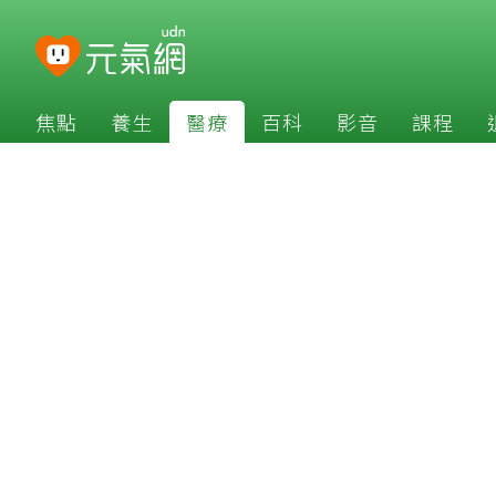
焦點
養生
醫療
百科
影音
課程