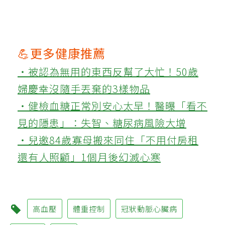
💪更多健康推薦
‧被認為無用的東西反幫了大忙！50歲
婦慶幸沒隨手丟棄的3樣物品
‧健檢血糖正常別安心太早！醫曝「看不
見的隱患」：失智、糖尿病風險大增
‧兒邀84歲寡母搬來同住「不用付房租
還有人照顧」1個月後幻滅心寒
高血壓
體重控制
冠狀動脈心臟病