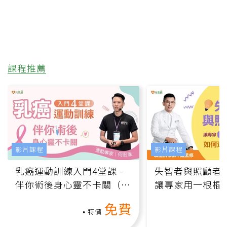
課程推薦
影片課程
影片課程
乳癌運動訓練入門4堂課 -
失智者與照顧者
伴你術後身心靈不卡關（線
讓專家用一根棍
上影音課）
何逆轉退化大腦
免費
課）
特價