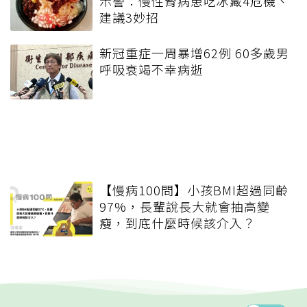
示警：慢性腎病患吃冰藏4危機、
建議3妙招
新冠重症一周暴增62例 60多歲男
呼吸衰竭不幸病逝
【慢病100問】小孩BMI超過同齡
97%，長輩說長大就會抽高變
瘦，到底什麼時候該介入？