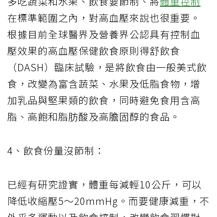
多吃蔬菜和水果、飲食要節制、將
體重控制
在標準範圍之內，對高血壓來說也很重要。
根據目前全球醫界及營養界公認具有控制血
壓效果的高血壓保健飲食原則得舒飲食
（
DASH
）臨床試驗，是將飲食由一般美式飲
食，改變為富含蔬菜、水果及低脂食物，增
加乳品與堅果類的飲食，同時避免食用含高
脂、高飽和脂肪酸及高膽固醇的食品。
4
、飲食份量沒節制：
已經有研究證實，體重每減輕
10
公斤，可以
降低收縮壓
5
～
20mmHg
。而要健康減重，不