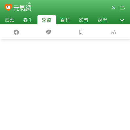
焦點
養生
醫療
百科
影音
課程
退休