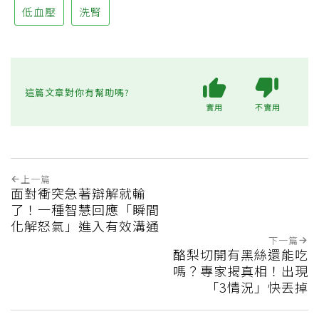
低血壓
洗腎
這篇文章對你有幫助嗎?
實用
不實用
上一篇
面對衝突急著辯解就輸
了！一種智慧回應「瞬間
化解怒氣」進入有效溝通
下一篇
酪梨切開有黑絲還能吃
嗎？專家揭真相！出現
「3情況」快丟掉