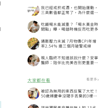
間
我已經戒菸戒酒，也開始運動，
三高數值都正常了，為什麼還不
能停藥？
吃飯喝水能減重？「喝水黃金時
和
間點」曝，喝錯時機反而吃更多
有
通膨壓力未減 7月物價CPI年增
別
率2.54% 連三個月破警戒線
親人臨終不知道該說什麼？安寧
醫師：陪伴比完美告別更重要，
4句話值得及早說出口
兩
看更多
大家都在看
被認為無用的東西反幫了大忙！
50歲婦慶幸沒隨手丟棄的3樣物
品