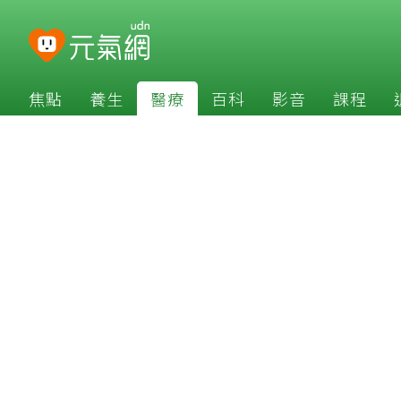
焦點
養生
醫療
百科
影音
課程