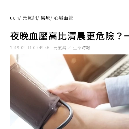
udn
/
元氣網
/
醫療
/
心臟血管
夜晚血壓高比清晨更危險？
2019-09-11 09:49:46
元氣網 ／ 生命時報