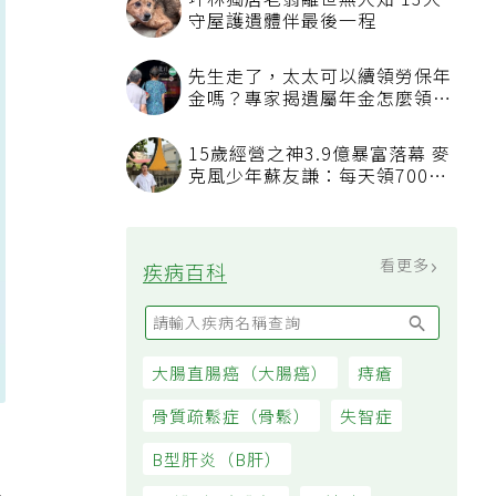
坪林獨居老翁離世無人知 13犬
守屋護遺體伴最後一程
先生走了，太太可以續領勞保年
金嗎？專家揭遺屬年金怎麼領，
看順位還要看資格
15歲經營之神3.9億暴富落幕 麥
克風少年蘇友謙：每天領700元
過日子
看更多
疾病百科
大腸直腸癌（大腸癌）
痔瘡
骨質疏鬆症（骨鬆）
失智症
夜
B型肝炎（B肝）