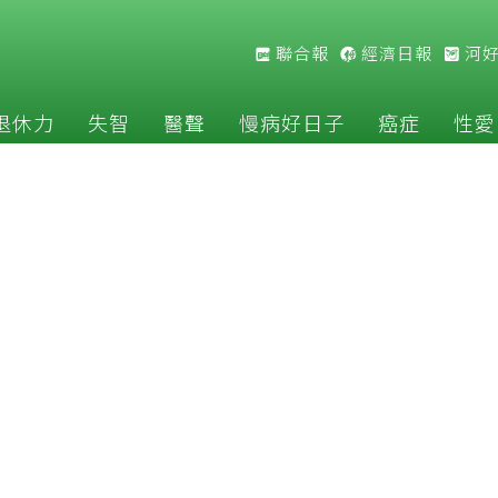
聯合報
經濟日報
河
退休力
失智
醫聲
慢病好日子
癌症
性愛