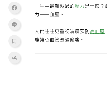
一生中最難越過的
壓力
是什麼？
力——血壓。
人們往往更重視清晨預防
高血壓
能讓心血管遭遇偷襲。