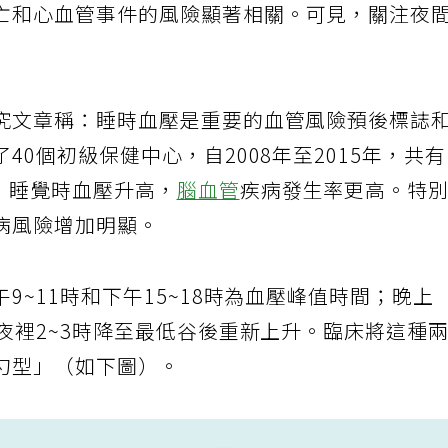
亡和心血管事件的風險顯著相關。可見，關注夜
究文章稱：睡時血壓是重要的血管風險預後標誌
0個初級保健中心，自2008年至2015年，共
明，睡覺時血壓升高，
腦血管
疾病發生率更高。特
病風險增加明顯。
9~11時和下午15~18時為血壓峰值時間；晚上
夜裡2~3時降至最低谷後重新上升。臨床將這種
勺型」（如下圖）。