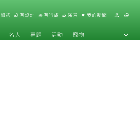
好如初
有設計
有行旅
願景
我的新聞
名人
專題
活動
寵物