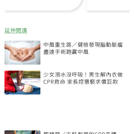
延伸閱讀
中風重生路／健檢發現腦動脈瘤
盡速手術跑贏中風
少女溺水沒呼吸！男生解內衣做
CPR救命 家長控猥褻求償巨款