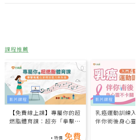
課程推薦
影片課程
影片課程
【免費線上課】專屬你的超
乳癌運動訓練入門
燃脂體育課：超夯「拳擊有
伴你術後身心靈
氧」高壓族在家釋放壓力無
上影音課）
免費
負擔
特價