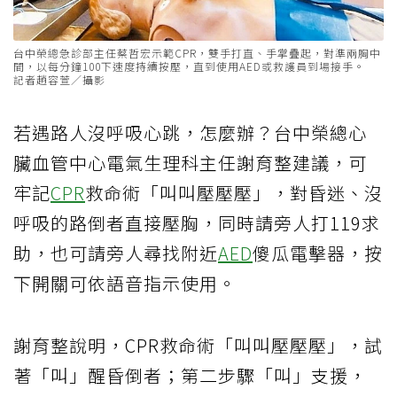
台中榮總急診部主任蔡哲宏示範CPR，雙手打直、手掌疊起，對準兩胸中
間，以每分鐘100下速度持續按壓，直到使用AED或救護員到場接手。
記者趙容萱／攝影
若遇路人沒呼吸心跳，怎麼辦？台中榮總心
臟血管中心電氣生理科主任謝育整建議，可
牢記
CPR
救命術「叫叫壓壓壓」，對昏迷、沒
呼吸的路倒者直接壓胸，同時請旁人打119求
助，也可請旁人尋找附近
AED
傻瓜電擊器，按
下開關可依語音指示使用。
謝育整說明，CPR救命術「叫叫壓壓壓」，試
著「叫」醒昏倒者；第二步驟「叫」支援，