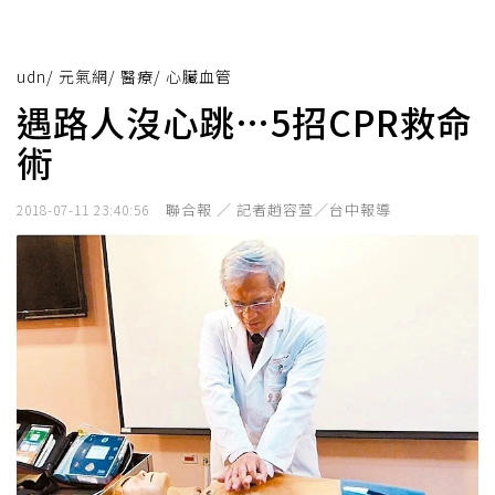
udn
/
元氣網
/
醫療
/
心臟血管
遇路人沒心跳…5招CPR救命
術
聯合報 ／ 記者趙容萱／台中報導
2018-07-11 23:40:56