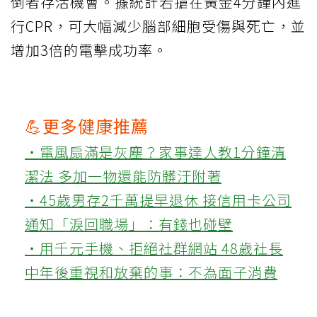
倒者存活機會。據統計若搶在黃金4分鐘內進
行CPR，可大幅減少腦部細胞受傷與死亡，並
增加3倍的電擊成功率。
💪更多健康推薦
‧電風扇滿是灰塵？家事達人教1分鐘清
潔法 多加一物還能防髒汙附著
‧45歲男存2千萬提早退休 接信用卡公司
通知「淚回職場」：有錢也碰壁
‧用千元手機、拒絕社群網站 48歲社長
中年後重視和放棄的事：不為面子消費