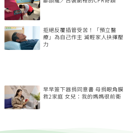
鄒頡龍／古裝劇裡的CPR奇蹟
拒絕反覆插管受苦！「預立醫
療」為自己作主 減輕家人抉擇壓
力
早早簽下器捐同意書 母捐眼角膜
救2家庭 女兒：我的媽媽很前衛