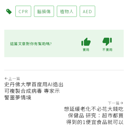
CPR
腦損傷
植物人
AED
這篇文章對你有幫助嗎?
實用
不實用
上一篇
史丹佛大學首度用AI造出
可複製合成病毒 專家示
警噩夢情境
下一篇
想延緩老化不必花大錢吃
保健品 研究：超市都買
得到的1便宜食品就可以