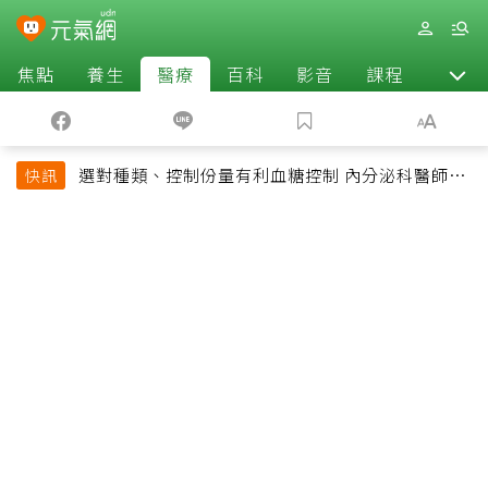
焦點
養生
醫療
百科
影音
課程
退休
選對種類、控制份量有利血糖控制 內分泌科醫師最
快訊
常吃的4種水果