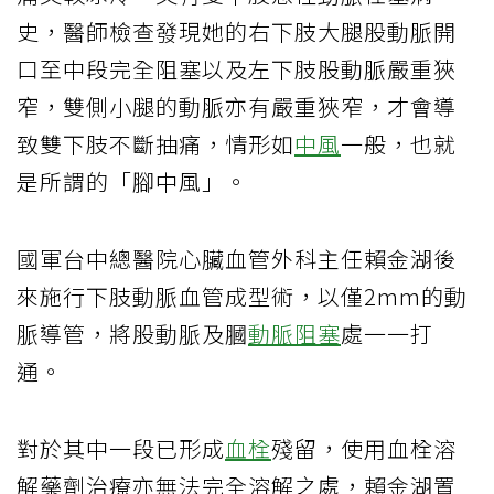
史，醫師檢查發現她的右下肢大腿股動脈開
口至中段完全阻塞以及左下肢股動脈嚴重狹
窄，雙側小腿的動脈亦有嚴重狹窄，才會導
致雙下肢不斷抽痛，情形如
中風
一般，也就
是所謂的「腳中風」。
國軍台中總醫院心臟血管外科主任賴金湖後
來施行下肢動脈血管成型術，以僅2mm的動
脈導管，將股動脈及膕
動脈阻塞
處一一打
通。
對於其中一段已形成
血栓
殘留，使用血栓溶
解藥劑治療亦無法完全溶解之處，賴金湖置