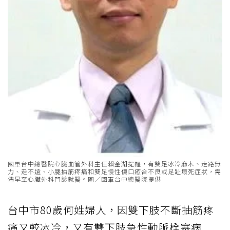
國軍台中總醫院心臟血管外科主任賴金湖提醒，有雙足冰冷麻木、走路無
力、走不遠、小腿抽筋疼痛和雙足慢性傷口癒合不良或足趾壞死症狀，需
儘早至心臟外科門診就醫。圖／國軍台中總醫院提供
台中市80歲何姓婦人，因雙下肢不斷抽筋疼
痛又較冰冷，又有雙下肢急性動脈栓塞病