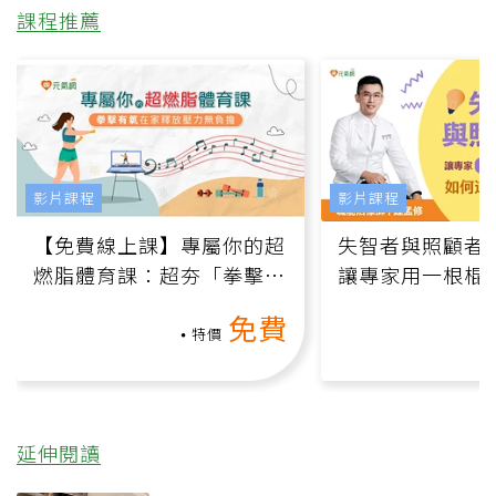
課程推薦
影片課程
影片課程
【免費線上課】專屬你的超
失智者與照顧者
燃脂體育課：超夯「拳擊有
讓專家用一根棍
氧」高壓族在家釋放壓力無
何逆轉退化大腦
免費
負擔
課）
特價
延伸閱讀