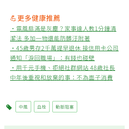
💪更多健康推薦
‧電風扇滿是灰塵？家事達人教1分鐘清
潔法 多加一物還能防髒汙附著
‧45歲男存2千萬提早退休 接信用卡公司
通知「淚回職場」：有錢也碰壁
‧用千元手機、拒絕社群網站 48歲社長
中年後重視和放棄的事：不為面子消費
中風
血栓
動脈阻塞