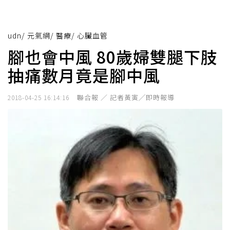
udn
/
元氣網
/
醫療
/
心臟血管
腳也會中風 80歲婦雙腿下肢
抽痛數月竟是腳中風
聯合報 ／ 記者黃寅╱即時報導
2018-04-25 16:14:16