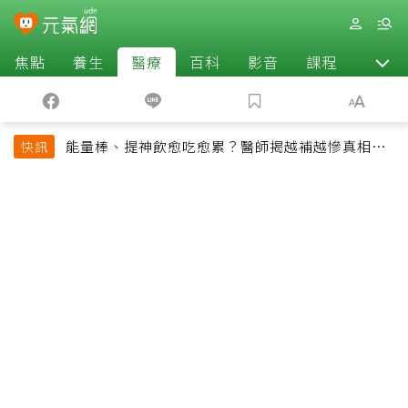
焦點
養生
醫療
百科
影音
課程
退休
能量棒、提神飲愈吃愈累？醫師揭越補越慘真相：
快訊
恐欠下疲勞債