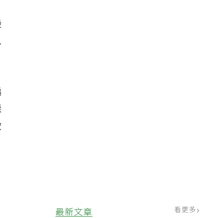
、
鍛
免
偏
噁
徵
日
看更多
最新文章