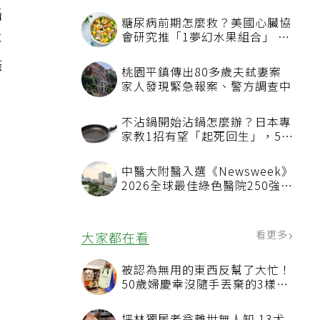
攝
糖尿病前期怎麼救？美國心臟協
不
會研究推「1夢幻水果組合」 酪
梨加它改善血管功能
儘
桃園平鎮傳出80多歲夫弒妻案
家人發現緊急報案、警方調查中
不沾鍋開始沾鍋怎麼辦？日本專
家教1招有望「起死回生」，5情
況該換新
中醫大附醫入選《Newsweek》
2026全球最佳綠色醫院250強
首屆評選即入榜 全台僅兩院獲
選 四葉績效指標居台灣最佳
看更多
大家都在看
被認為無用的東西反幫了大忙！
50歲婦慶幸沒隨手丟棄的3樣物
品