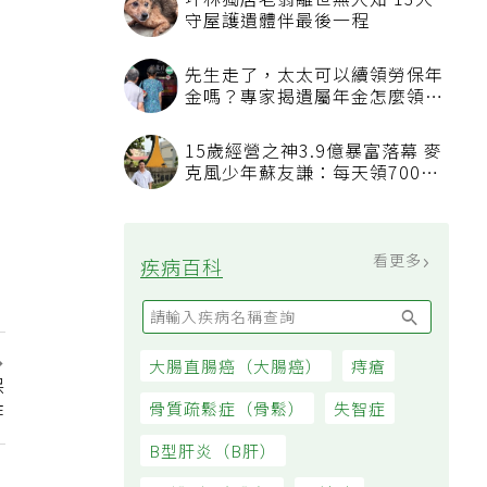
坪林獨居老翁離世無人知 13犬
守屋護遺體伴最後一程
先生走了，太太可以續領勞保年
金嗎？專家揭遺屬年金怎麼領，
看順位還要看資格
15歲經營之神3.9億暴富落幕 麥
克風少年蘇友謙：每天領700元
過日子
看更多
疾病百科
大腸直腸癌（大腸癌）
痔瘡
保
作
骨質疏鬆症（骨鬆）
失智症
B型肝炎（B肝）