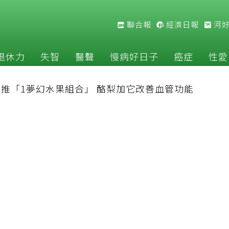
聯合報
經濟日報
河
退休力
失智
醫聲
慢病好日子
癌症
性愛
推「1夢幻水果組合」 酪梨加它改善血管功能