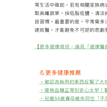
常生活中做起，若有相關家族病
取高纖蔬果，採低脂低鹽、清淡
良習慣。最重要的是，平常需多
速就醫，才能避免不可逆的悲劇
【更多健康資訊，請見「健康醫
💪更多健康推薦
‧被認為無用的東西反幫了大
‧健檢血糖正常別安心太早！
‧兒邀84歲寡母搬來同住「