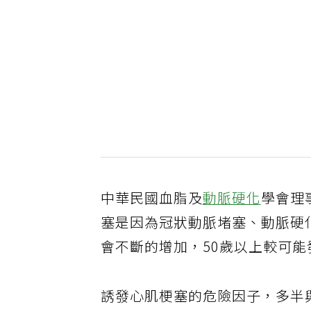
中華民國血脂及
動脈硬化
學會理
塞是因為冠狀動脈堵塞、動脈硬
會不斷的增加，50歲以上較可
誘發心肌梗塞的危險因子，多半