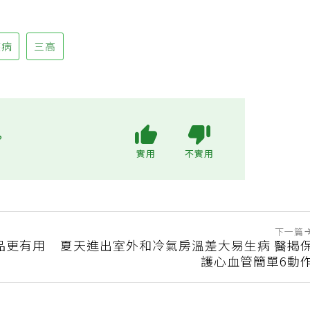
疾病
三高
?
實用
不實用
下一篇
品更有用
夏天進出室外和冷氣房溫差大易生病 醫揭
護心血管簡單6動