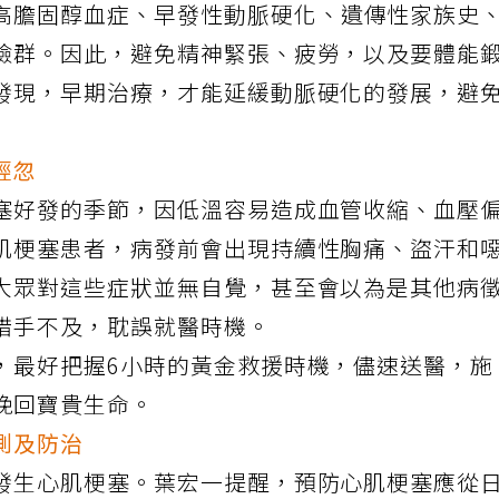
高膽固醇血症、早發性動脈硬化、遺傳性家族史
險群。因此，避免精神緊張、疲勞，以及要體能
發現，早期治療，才能延緩動脈硬化的發展，避
輕忽
塞好發的季節，因低溫容易造成血管收縮、血壓
肌梗塞患者，病發前會出現持續性胸痛、盜汗和
大眾對這些症狀並無自覺，甚至會以為是其他病
措手不及，耽誤就醫時機。
，最好把握6小時的黃金救援時機，儘速送醫，施
挽回寶貴生命。
測及防治
發生心肌梗塞。葉宏一提醒，預防心肌梗塞應從