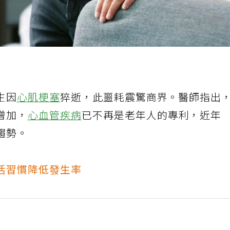
生因
心肌梗塞
猝逝，此噩耗震驚商界。醫師指出
增加，
心血管疾病
已不再是老年人的專利，近年
趨勢。
活習慣降低發生率