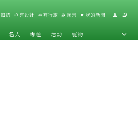
好如初
有設計
有行旅
願景
我的新聞
名人
專題
活動
寵物