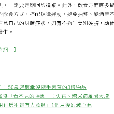
史，一定要定期回診追蹤。此外，飲食方面應多
的飲食方式，搭配規律運動，避免抽菸、酗酒等
注意自己的身體症狀，如有不適千萬別硬撐，應
發生。
療網」】
忙！50歲婦慶幸沒隨手丟棄的3樣物品
醫曝「看不見的隱患」：失智、糖尿病風險大增
不用付房租還有人照顧」1個月後幻滅心寒