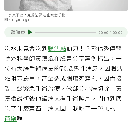
一水果下肚，竟腸沾黏阻塞緊急手術！
圖／ingimage
聽健康
00:00
/
00:00
吃水果竟會吃到
腸沾黏
動刀！？彰化秀傳醫
院外科醫師黃漢斌在臉書分享案例指出，一
位有大腸手術病史的70歲男性病患，因腸沾
黏阻塞嚴重，甚至造成腸壞死穿孔，因而接
受二級緊急手術治療，做部分小腸切除。黃
漢斌說術後他讓病人看手術照片，問他到底
吃了什麼東西。病人回「我吃了一整顆的
芭樂
啊」！