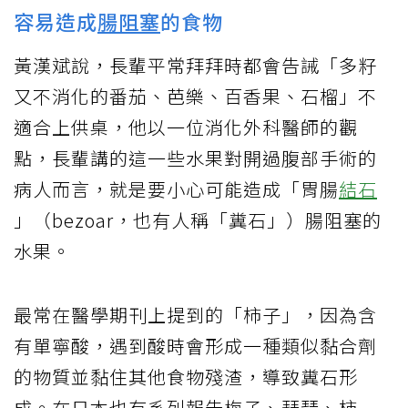
容易造成
腸阻塞
的食物
黃漢斌說，長輩平常拜拜時都會告誡「多籽
又不消化的番茄、芭樂、百香果、石榴」不
適合上供桌，他以一位消化外科醫師的觀
點，長輩講的這一些水果對開過腹部手術的
病人而言，就是要小心可能造成「胃腸
結石
」（bezoar，也有人稱「糞石」）腸阻塞的
水果。
最常在醫學期刊上提到的「柿子」，因為含
有單寧酸，遇到酸時會形成一種類似黏合劑
的物質並黏住其他食物殘渣，導致糞石形
成。在日本也有系列報告梅子、琵琶、柿