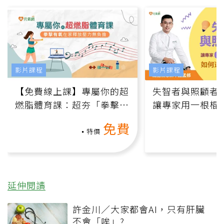
影片課程
影片課程
【免費線上課】專屬你的超
失智者與照顧者
燃脂體育課：超夯「拳擊有
讓專家用一根棍
氧」高壓族在家釋放壓力無
何逆轉退化大腦
免費
負擔
課）
特價
延伸閱讀
許金川／大家都會AI，只有肝臟
不會「唉」?