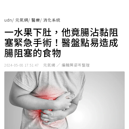
udn
/
元氣網
/
醫療
/
消化系統
一水果下肚，他竟腸沾黏阻
塞緊急手術！醫盤點易造成
腸阻塞的食物
元氣網 ／ 編輯葉姿岑整理
2024-05-08 17:51:47