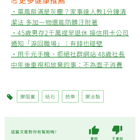
‧電風扇滿是灰塵？家事達人教1分鐘清
潔法 多加一物還能防髒汙附著
‧45歲男存2千萬提早退休 接信用卡公司
通知「淚回職場」：有錢也碰壁
‧用千元手機、拒絕社群網站 48歲社長
中年後重視和放棄的事：不為面子消費
腸阻塞
結石
芭樂
腸沾黏
這篇文章對你有幫助嗎?
實用
不實用