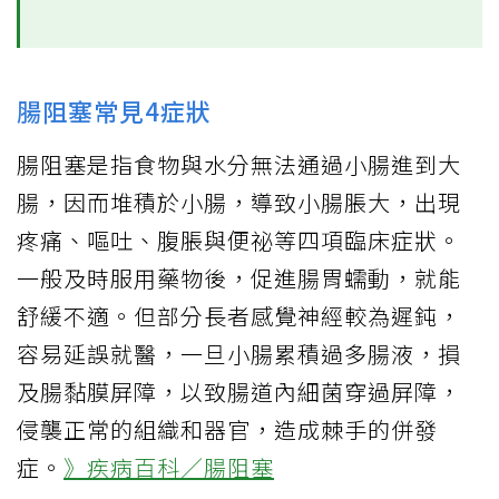
腸阻塞常見4症狀
腸阻塞是指食物與水分無法通過小腸進到大
腸，因而堆積於小腸，導致小腸脹大，出現
疼痛、嘔吐、腹脹與便祕等四項臨床症狀。
一般及時服用藥物後，促進腸胃蠕動，就能
舒緩不適。但部分長者感覺神經較為遲鈍，
容易延誤就醫，一旦小腸累積過多腸液，損
及腸黏膜屏障，以致腸道內細菌穿過屏障，
侵襲正常的組織和器官，造成棘手的併發
症。
》疾病百科／腸阻塞