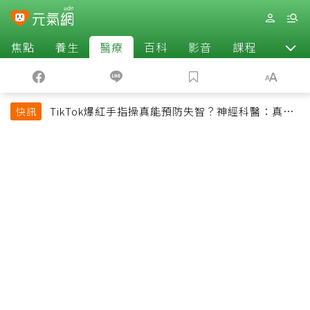
焦點
養生
醫療
百科
影音
課程
退休
TikTok爆紅手指操真能預防失智？神經科醫：真正
快訊
該做的是4件事