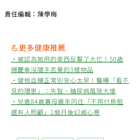
責任編輯：陳學梅
💪更多健康推薦
‧被認為無用的東西反幫了大忙！50歲
婦慶幸沒隨手丟棄的3樣物品
‧健檢血糖正常別安心太早！醫曝「看不
見的隱患」：失智、糖尿病風險大增
‧兒邀84歲寡母搬來同住「不用付房租
還有人照顧」1個月後幻滅心寒