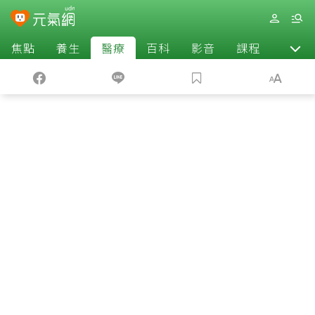
焦點
養生
醫療
百科
影音
課程
退休