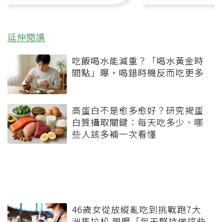
延伸閱讀
吃飯喝水能減重？「喝水黃金時
間點」曝，喝錯時機反而吃更多
高蛋白不是愈多愈好？研究揭蛋
白質攝取關鍵：每天吃多少、哪
些人該多補一次看懂
46歲女從放縱亂吃到挑戰跑7大
洲馬拉松 親曝「每天堅持做這些