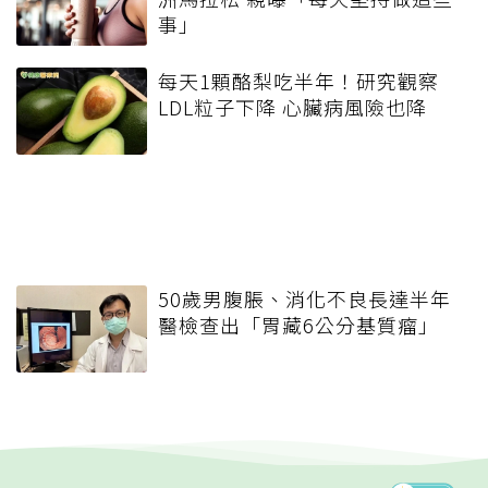
事」
每天1顆酪梨吃半年！研究觀察
LDL粒子下降 心臟病風險也降
50歲男腹脹、消化不良長達半年
醫檢查出「胃藏6公分基質瘤」