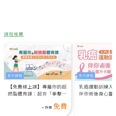
課程推薦
影片課程
影片課程
【免費線上課】專屬你的超
乳癌運動訓練入門
燃脂體育課：超夯「拳擊有
伴你術後身心靈
氧」高壓族在家釋放壓力無
上影音課）
免費
負擔
特價