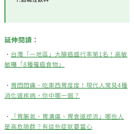
延伸閱讀：
．
台灣「一地區」大腸癌盛行率第1名！高敏
敏曝「8種罹癌食物」
．
胃悶悶痛、吃東西胃度度！現代人常見4種
消化道疾病，你中哪一個？
．
「胃脹氣、胃潰瘍、胃食道逆流」哪些人
是高危險群？有這些症狀要當心