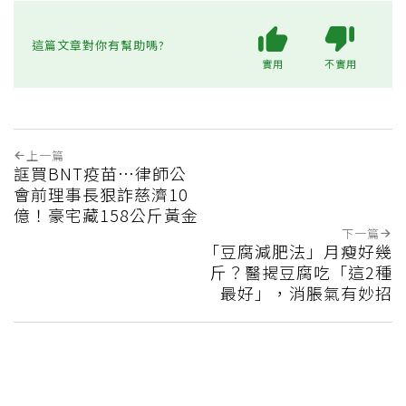
這篇文章對你有幫助嗎?
實用
不實用
上一篇
誆買BNT疫苗…律師公
會前理事長狠詐慈濟10
億！豪宅藏158公斤黃金
下一篇
「豆腐減肥法」月瘦好幾
斤？醫揭豆腐吃「這2種
最好」，消脹氣有妙招