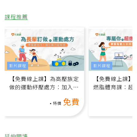
課程推薦
影片課程
影片課程
【免費線上課】為高壓族定
【免費線上課】
做的運動紓壓處方：加入行
燃脂體育課：超
動、增肌、互動元素，0基
氧」高壓族在家
免費
礎也能做！
負擔
特價
延伸閱讀