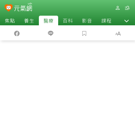
焦點
養生
醫療
百科
影音
課程
退休