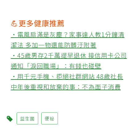
💪更多健康推薦
‧電風扇滿是灰塵？家事達人教1分鐘清
潔法 多加一物還能防髒汙附著
‧45歲男存2千萬提早退休 接信用卡公司
通知「淚回職場」：有錢也碰壁
‧用千元手機、拒絕社群網站 48歲社長
中年後重視和放棄的事：不為面子消費
益生菌
便祕