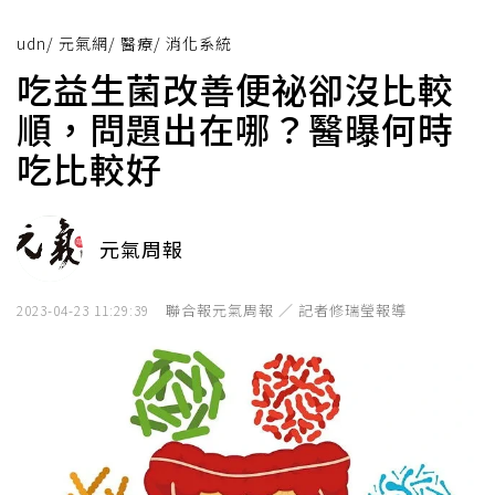
udn
/
元氣網
/
醫療
/
消化系統
吃益生菌改善便祕卻沒比較
順，問題出在哪？醫曝何時
吃比較好
元氣周報
聯合報元氣周報 ／ 記者修瑞瑩報導
2023-04-23 11:29:39