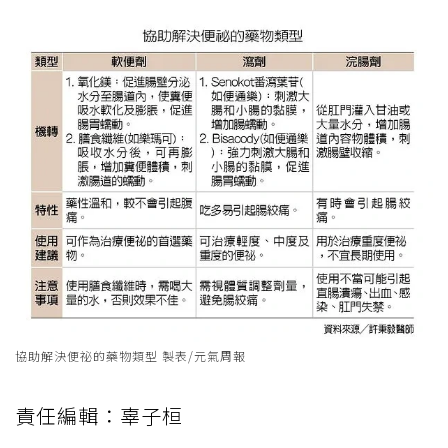
協助解決便祕的藥物類型 製表/元氣周報
責任編輯：辜子桓