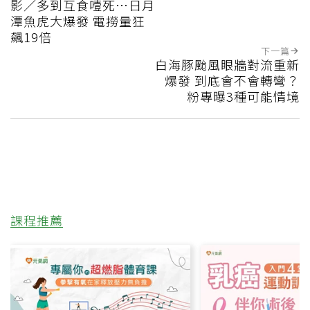
影／多到互食噎死…日月
潭魚虎大爆發 電撈量狂
飆19倍
下一篇
白海豚颱風眼牆對流重新
爆發 到底會不會轉彎？
粉專曝3種可能情境
課程推薦