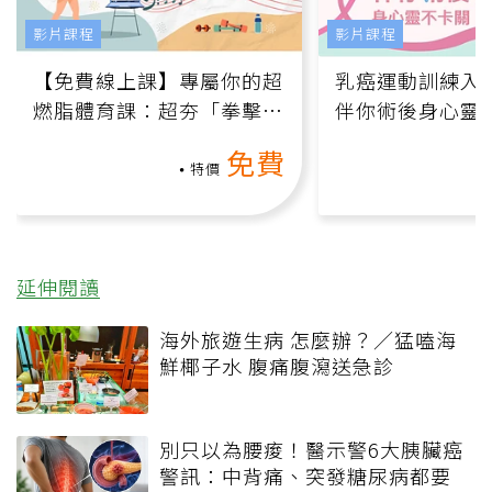
影片課程
影片課程
【免費線上課】專屬你的超
乳癌運動訓練入門
燃脂體育課：超夯「拳擊有
伴你術後身心靈
氧」高壓族在家釋放壓力無
上影音課）
免費
負擔
特價
延伸閱讀
海外旅遊生病 怎麼辦？／猛嗑海
鮮椰子水 腹痛腹瀉送急診
別只以為腰痠！醫示警6大胰臟癌
警訊：中背痛、突發糖尿病都要