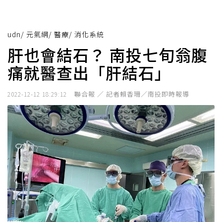
udn
/
元氣網
/
醫療
/
消化系統
肝也會結石？ 南投七旬翁腹
痛就醫查出「肝結石」
聯合報 ／ 記者賴香珊／南投即時報導
2022-12-12 18:29:12