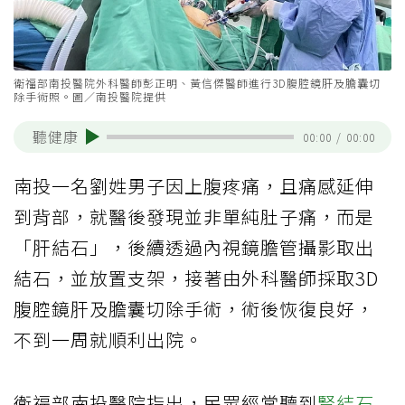
衛福部南投醫院外科醫師彭正明、黃信傑醫師進行3D腹腔鏡肝及膽囊切
除手術照。圖／南投醫院提供
聽健康
00:00
/
00:00
南投一名劉姓男子因上腹疼痛，且痛感延伸
到背部，就醫後發現並非單純肚子痛，而是
「肝結石」，後續透過內視鏡膽管攝影取出
結石，並放置支架，接著由外科醫師採取3D
腹腔鏡肝及膽囊切除手術，術後恢復良好，
不到一周就順利出院。
衛福部南投醫院指出，民眾經常聽到
腎結石