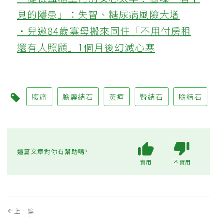
見的隱患」：失智、糖尿病風險大增
‧兒邀84歲寡母搬來同住「不用付房租
還有人照顧」1個月後幻滅心寒
腹痛
膽囊結石
黃疸
腎結石
膽結石
這篇文章對你有幫助嗎?
實用
不實用
上一篇