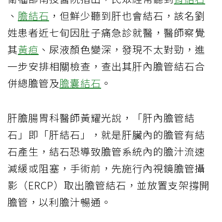
、
膽結石
，但鮮少聽到肝也會結石，該名劉
姓患者近七旬因肚子痛急診就醫，醫師察覺
其
黃疸
、尿液顏色變深，發現不太對勁，進
一步安排相關檢查，查出其肝內膽管結石合
併總膽管及
膽囊結石
。
肝膽腸胃科醫師黃耀光說，「肝內膽管結
石」即「肝結石」，就是肝臟內的膽管有結
石產生，結石恐導致膽管系統內的膽汁流速
減緩或阻塞，手術前，先施行內視鏡膽管攝
影（ERCP）取出膽管結石，並放置支架撐開
膽管，以利膽汁暢通。