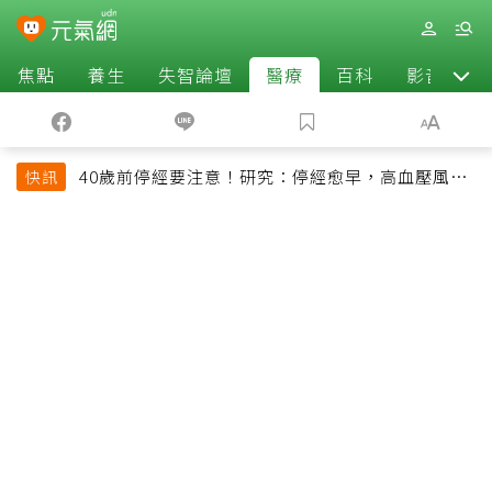
焦點
養生
失智論壇
醫療
百科
影音
40歲前停經要注意！研究：停經愈早，高血壓風險
快訊
恐增加