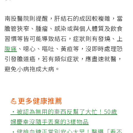
南投醫院則提醒，肝結石的成因較複雜，當
膽管狹窄、腫瘤、感染或與個人體質及飲食
習慣等皆可能導致結石，症狀則有發燒、上
腹痛
、噁心、嘔吐、黃疸等，沒即時處理恐
引發膽道癌，若有類似症狀，應盡速就醫，
避免小病拖成大病。
💪更多健康推薦
‧被認為無用的東西反幫了大忙！50歲
婦慶幸沒隨手丟棄的3樣物品
‧健檢血糖正常別安心太早！醫曝「看不