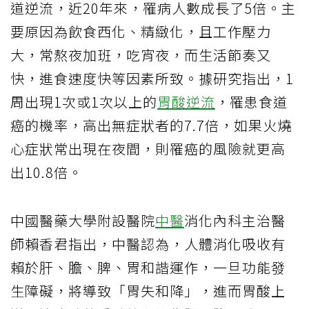
道逆流，近20年來，罹病人數成長了5倍。主
要原因為飲食西化、精緻化，且工作壓力
大，常熬夜加班，吃宵夜，而生活節奏又
快，進食速度快等因素所致。據研究指出，1
周出現1次或1次以上的
胃酸逆流
，罹患食道
癌的機率，高出無症狀者的7.7倍，如果火燒
心症狀常出現在夜間，則罹癌的風險就更高
出10.8倍。
中國醫藥大學附設醫院
中醫
消化內科主治醫
師賴香君指出，中醫認為，人體消化吸收有
賴於肝、膽、脾、胃和諧運作，一旦功能發
生障礙，將導致「胃失和降」，進而胃酸上