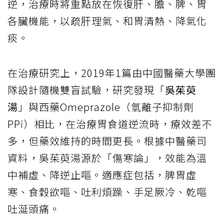
逆，治療時將重點放在恢復肝、膽、脾、胃
各臟機能，以疏肝理氣、和胃清熱、降氣化
痰。
在治療研究上，2019年1篇由中國醫藥大學團
隊設計隨機雙盲試驗，研究發現「
吳茱萸
湯
」與西藥Omeprazole（氫離子抑制劑
PPi）相比，在治療胃食道逆流時，療效差不
多，但藥效維持的時間更長。根據中醫藥司
資料，吳茱萸湯源於「傷寒論」，效能為溫
中補虛、降逆止嘔。適應症包括，脾胃虛
寒、食穀欲嘔、吐利煩躁、手足厥冷、乾嘔
吐涎頭痛。