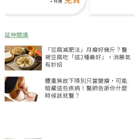
負擔
特價
延伸閱讀
「豆腐減肥法」月瘦好幾斤？醫
揭豆腐吃「這2種最好」，消脹氣
有妙招
體重無故下降別只當變瘦，可能
暗藏這些疾病！醫師告訴你什麼
時候該就醫？