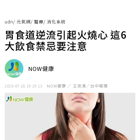
udn
/
元氣網
/
醫療
/
消化系統
胃食道逆流引起火燒心 這6
大飲食禁忌要注意
NOW健康
NOW健康 ／ 王澍清／台中報導
2020-07-28 19:19:13