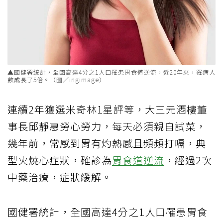
▲國健署統計，全國高達4分之1人口罹患胃食道逆流，近20年來，罹病人
數成長了5倍。（圖／ingimage）
連續2年獲選米奇林1星評等，大三元酒樓董
事長邱靜惠勞心勞力，每天必須親自試菜，
幾年前，常感到胃有灼熱感且頻頻打嗝，典
型火燒心症狀，確診為
胃食道逆流
，經過2次
中藥治療，症狀緩解。
國健署統計，全國高達4分之1人口罹患胃食