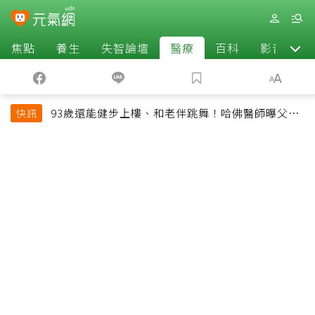
焦點
養生
失智論壇
醫療
百科
影音
93歲還能健步上樓、和老伴跳舞！哈佛醫師曝父親
快訊
長壽秘訣：沒吃保健品也不追養生潮