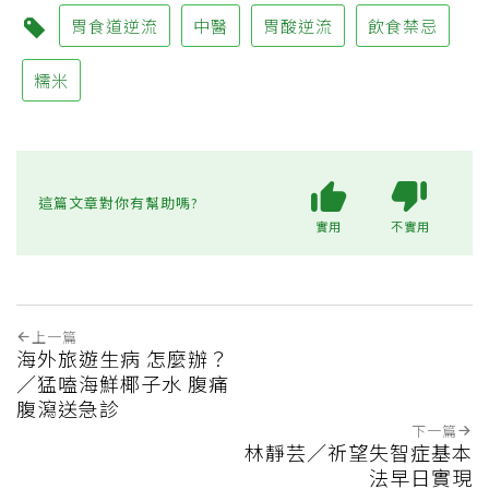
胃食道逆流
中醫
胃酸逆流
飲食禁忌
糯米
這篇文章對你有幫助嗎?
實用
不實用
上一篇
海外旅遊生病 怎麼辦？
／猛嗑海鮮椰子水 腹痛
腹瀉送急診
下一篇
林靜芸／祈望失智症基本
法早日實現