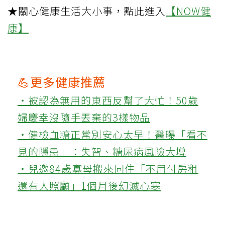
★關心健康生活大小事，點此進入
【NOW健
康】
💪更多健康推薦
‧被認為無用的東西反幫了大忙！50歲
婦慶幸沒隨手丟棄的3樣物品
‧健檢血糖正常別安心太早！醫曝「看不
見的隱患」：失智、糖尿病風險大增
‧兒邀84歲寡母搬來同住「不用付房租
還有人照顧」1個月後幻滅心寒