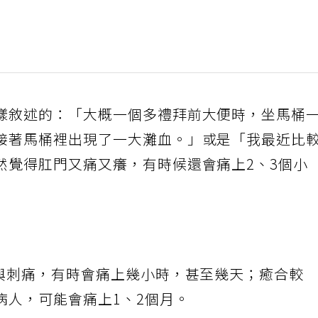
樣敘述的：「大概一個多禮拜前大便時，坐馬桶
接著馬桶裡出現了一大灘血。」或是「我最近比
然覺得肛門又痛又癢，有時候還會痛上2、3個小
痛與刺痛，有時會痛上幾小時，甚至幾天；癒合較
病人，可能會痛上1、2個月。