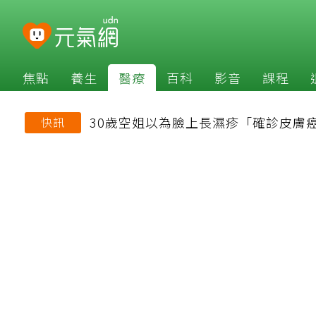
焦點
養生
醫療
百科
影音
課程
30歲空姐以為臉上長濕疹「確診皮膚
快訊