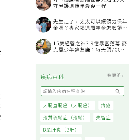
坪林獨居老翁離世無人知 13犬
守屋護遺體伴最後一程
先生走了，太太可以續領勞保年
金嗎？專家揭遺屬年金怎麼領，
看順位還要看資格
時
15歲經營之神3.9億暴富落幕 麥
克風少年蘇友謙：每天領700元
使
過日子
，
看更多
疾病百科
在
藥
大腸直腸癌（大腸癌）
痔瘡
薄
骨質疏鬆症（骨鬆）
失智症
B型肝炎（B肝）