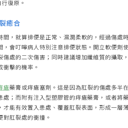
自行復原。
裂癒合
時間，就算排便是正常、濕潤柔軟的，經過傷處
間，會叮嚀病人特別注意排便狀態。開立軟便劑
裂傷處的二次傷害；同時建議增加纖維質的攝取
成衝擊的機率。
痔瘡
藥膏或痔瘡塞劑。這是因為肛裂的傷處多半
患處；而附有注入型塑膠管的痔瘡藥膏，或者將
，才能有效置入患處、覆蓋肛裂表面，形成一層
便對肛裂處的衝撞。