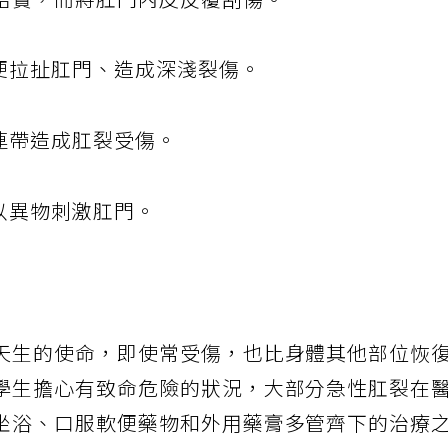
結實，而將肛門內皮反覆刮傷。
水便拉扯肛門、造成深淺裂傷。
連帶造成肛裂受傷。
以異物刺激肛門。
天生的使命，即使常受傷，也比身體其他部位恢
學生擔心有致命危險的狀況，大部分急性肛裂在
坐浴、口服軟便藥物和外用藥膏多管齊下的治療