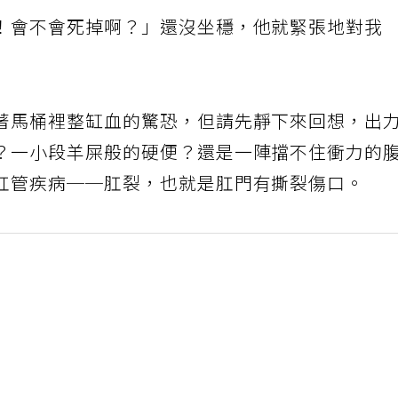
！會不會死掉啊？」還沒坐穩，他就緊張地對我
著馬桶裡整缸血的驚恐，但請先靜下來回想，出
？一小段羊屎般的硬便？還是一陣擋不住衝力的
肛管疾病──肛裂，也就是肛門有撕裂傷口。