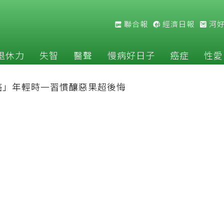
聯合報
經濟日報
河
退休力
失智
醫聲
慢病好日子
癌症
性愛
癌」年輕時一習慣釀惡果超後悔