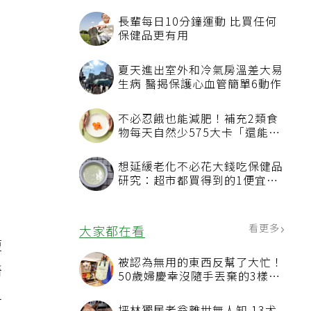
長輩每日10分鐘運動 比買任何
保健品更有用
夏天進出室外和冷氣房溫差大易
生病 醫揭保護心血管簡單6動作
不必忍餓也能減肥！補充2類食
物每天自然少575大卡「還能吃
飽飽的」
想延緩老化不必花大錢吃保健品
研究：超市都買得到的1便宜食
品就可以
看更多
大家都在看
復
被認為無用的東西反幫了大忙！
醫
50歲婦慶幸沒隨手丟棄的3樣物
品
之