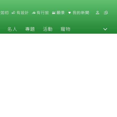
好如初
有設計
有行旅
願景
我的新聞
名人
專題
活動
寵物