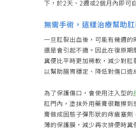
下，於2天、2週或2個月內即可
無需手術，這樣治療幫助肛
一旦肛裂出血後，可能有幾週的
還是會引起不適。因此在復原期
糞便比平時更加稀軟，減少對肛
以幫助腸胃穩定、降低對傷口造
為了保護傷口，會使用注入型的
肛門內，塗抹外用藥膏很難擦到
膏做成固態子彈形狀的痔瘡塞劑
薄的保護膜，減少再次排便時糞