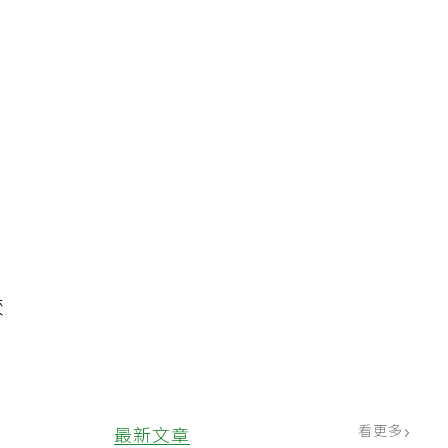
在
較
但
看更多
最新文章