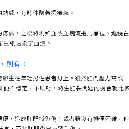
部灼熱感，有時伴隨著搔癢感。
扯的疼痛，之後發現鮮血或血塊流進馬桶裡、纏繞
衛生紙沾染了血漬。
，則有：
其常發生在年輕男性患者身上。雖然肛門壓力高或
排便不穩定、不順暢，發生肛裂問題的機會就比
出硬便，造成肛門撕裂傷；或者雖沒有排便困難，