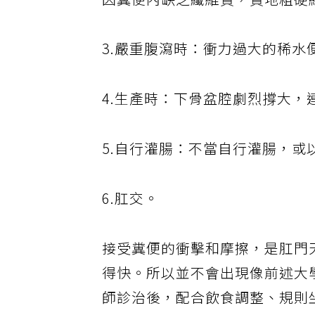
因糞便內缺乏纖維質，質地粗硬
3.嚴重腹瀉時：衝力過大的稀
4.生產時：下骨盆腔劇烈撐大，
5.自行灌腸：不當自行灌腸，或
6.肛交。
接受糞便的衝擊和摩擦，是肛門
得快。所以並不會出現像前述大
師診治後，配合飲食調整、規則