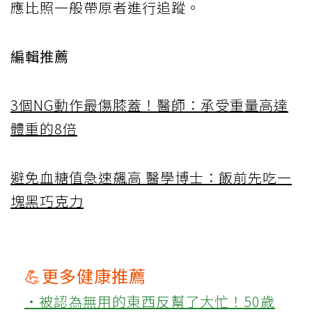
應比照一般帶原者進行追蹤。
編輯推薦
3個NG動作最傷膝蓋！醫師：承受重量高達
體重的8倍
避免血糖值急速飆高 醫學博士：飯前先吃一
塊黑巧克力
💪更多健康推薦
‧被認為無用的東西反幫了大忙！50歲