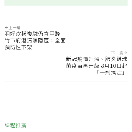
上一篇
明好炊粉複驗仍含甲醛
竹市府澄清無隱匿：全面
預防性下架
下一篇
新冠疫情升溫、肺炎鏈球
菌疫苗再升級 8月10日起
「一劑搞定」
課程推薦