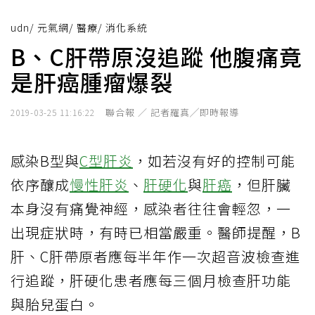
udn
/
元氣網
/
醫療
/
消化系統
B、C肝帶原沒追蹤 他腹痛竟
是肝癌腫瘤爆裂
聯合報 ／ 記者羅真╱即時報導
2019-03-25 11:16:22
感染B型與
C型肝炎
，如若沒有好的控制可能
依序釀成
慢性肝炎
、
肝硬化
與
肝癌
，但肝臟
本身沒有痛覺神經，感染者往往會輕忽，一
出現症狀時，有時已相當嚴重。醫師提醒，B
肝、C肝帶原者應每半年作一次超音波檢查進
行追蹤，肝硬化患者應每三個月檢查肝功能
與胎兒蛋白。