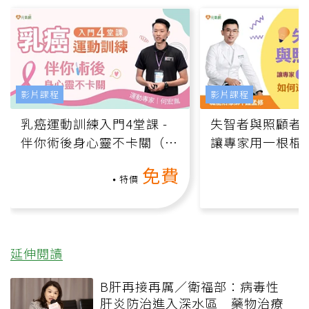
影片課程
影片課程
乳癌運動訓練入門4堂課 -
失智者與照顧者
伴你術後身心靈不卡關（線
讓專家用一根棍
上影音課）
何逆轉退化大腦
免費
課）
特價
延伸閱讀
B肝再接再厲／衛福部：病毒性
肝炎防治進入深水區 藥物治療