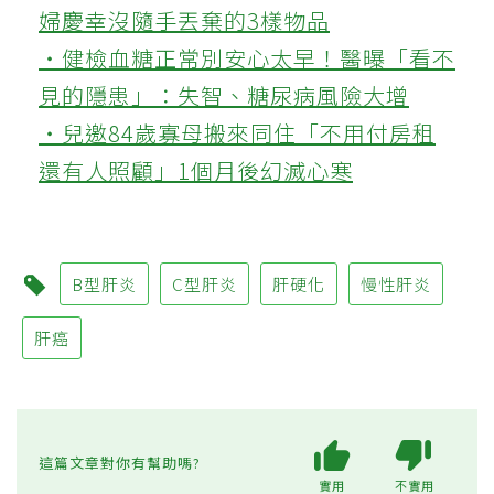
婦慶幸沒隨手丟棄的3樣物品
‧健檢血糖正常別安心太早！醫曝「看不
見的隱患」：失智、糖尿病風險大增
‧兒邀84歲寡母搬來同住「不用付房租
還有人照顧」1個月後幻滅心寒
B型肝炎
C型肝炎
肝硬化
慢性肝炎
肝癌
這篇文章對你有幫助嗎?
實用
不實用