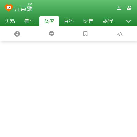
焦點
養生
醫療
百科
影音
課程
退休