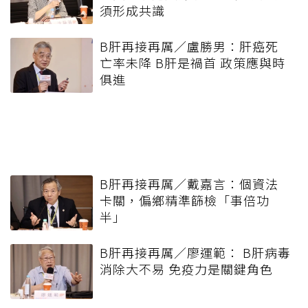
須形成共識
B肝再接再厲／盧勝男：肝癌死
亡率未降 B肝是禍首 政策應與時
俱進
B肝再接再厲／戴嘉言：個資法
卡關，偏鄉精準篩檢「事倍功
半」
B肝再接再厲／廖運範： B肝病毒
消除大不易 免疫力是關鍵角色