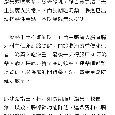
瀉藥愈吃愈多，檢查發現，禍首竟是腸子天
生長度異於常人，而長期吃瀉藥，腸道已出
現抗藥性黑點，不吃藥就無法排便。
「瀉藥千萬不能亂吃！」台中慈濟大腸直腸
外科主任邱建銘提醒，門診收治嚴重便秘患
者，瀉藥愈吃愈重，最後一天得服用30顆瀉
藥。病人持處方箋至藥局領藥，連藥師都難
以置信，以為醫師開錯藥，還打電話至醫院
確定數量。
邱建銘指出，林小姐長期服用瀉藥、軟便
劑，以致大腸蠕動功能降低，連帶胃和小腸