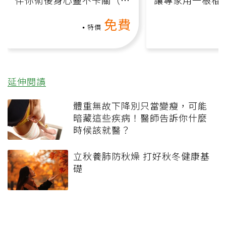
伴你術後身心靈不卡關（線
讓專家用一根棍
上影音課）
何逆轉退化大腦
免費
課）
特價
延伸閱讀
體重無故下降別只當變瘦，可能
暗藏這些疾病！醫師告訴你什麼
時候該就醫？
立秋養肺防秋燥 打好秋冬健康基
礎