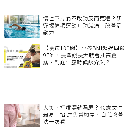
慢性下背痛不敢動反而更糟？研
究揭這項運動有助減痛、改善活
動力
【慢病100問】小孩BMI超過同齡
97%，長輩說長大就會抽高變
瘦，到底什麼時候該介入？
大笑、打噴嚏就漏尿？40歲女性
最易中招 尿失禁類型、自我改善
法一次看