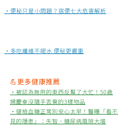
‧便秘只是小問題？宿便七大危害解析
‧多吃纖維不喝水 便秘更嚴重
💪更多健康推薦
‧被認為無用的東西反幫了大忙！50歲
婦慶幸沒隨手丟棄的3樣物品
‧健檢血糖正常別安心太早！醫曝「看不
見的隱患」：失智、糖尿病風險大增