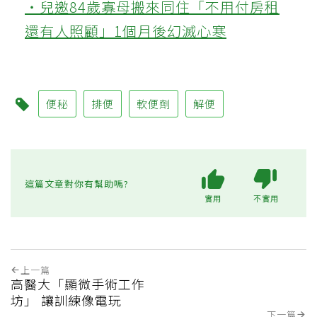
‧兒邀84歲寡母搬來同住「不用付房租
還有人照顧」1個月後幻滅心寒
便秘
排便
軟便劑
解便
這篇文章對你有幫助嗎?
實用
不實用
上一篇
高醫大「顯微手術工作
坊」 讓訓練像電玩
下一篇