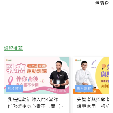
包隨身
課程推薦
影片課程
影片課程
乳癌運動訓練入門4堂課 -
失智者與照顧者
伴你術後身心靈不卡關（線
讓專家用一根棍
上影音課）
何逆轉退化大腦