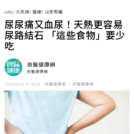
udn
/
元氣網
/
醫療
/
泌尿腎臟
尿尿痛又血尿！天熱更容易
尿路結石 「這些食物」要少
吃
良醫健康網
良醫健康網
良醫健康網 ／ 良醫健康網
2024-06-26 07:30:00