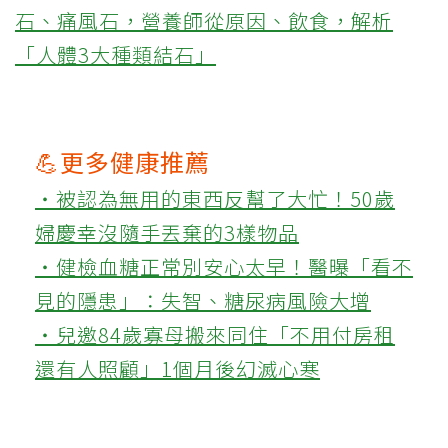
石、痛風石，營養師從原因、飲食，解析
「人體3大種類結石」
💪更多健康推薦
‧被認為無用的東西反幫了大忙！50歲
婦慶幸沒隨手丟棄的3樣物品
‧健檢血糖正常別安心太早！醫曝「看不
見的隱患」：失智、糖尿病風險大增
‧兒邀84歲寡母搬來同住「不用付房租
還有人照顧」1個月後幻滅心寒