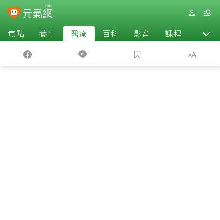
焦點
養生
醫療
百科
影音
課程
退休