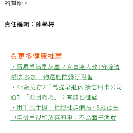
的幫助。
責任編輯：陳學梅
💪更多健康推薦
‧電風扇滿是灰塵？家事達人教1分鐘清
潔法 多加一物還能防髒汙附著
‧45歲男存2千萬提早退休 接信用卡公司
通知「淚回職場」：有錢也碰壁
‧用千元手機、拒絕社群網站 48歲社長
中年後重視和放棄的事：不為面子消費