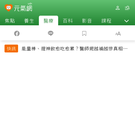
焦點
養生
醫療
百科
影音
課程
退休
能量棒、提神飲愈吃愈累？醫師揭越補越慘真相：
快訊
恐欠下疲勞債