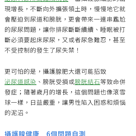
現增長，不斷向外擴張領土時，慢慢地它就
會壓迫到尿道和膀胱，更會帶來一連串尷尬
的尿尿問題，讓你排尿斷斷續續、睡眠被打
斷必須要起床尿尿，又或者尿急難忍，甚至
不受控制的發生了尿失禁！
更可怕的是，攝護腺肥大還可能招致
泌尿道感染
、膀胱受損或
膀胱結石
等致命併
發症；隨著歲月的增長，這個問題也像滾雪
球一樣，日益嚴重，讓男性陷入困惑和煩惱
的泥沼。
攝護腺健康 6個問題自測