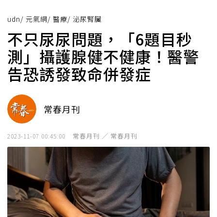
udn
/
元氣網
/
醫療
/
泌尿腎臟
不只尿尿問題，「6題目秒
測」攝護腺健不健康！醫警
告恐誘發致命併發症
常春月刊
常春月刊 ／ 常春月刊
2023-11-07 00:45:00