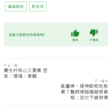
攝護腺癌
腎衰竭
這篇文章對你有幫助嗎?
實用
不實用
上一篇
養生村核心三要素 空
氣、環境、景觀
下一篇
能量棒、提神飲愈吃愈
累？醫師揭越補越慘真
相：恐欠下疲勞債