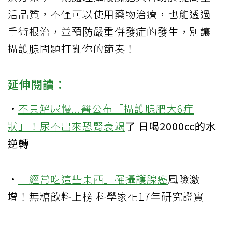
活品質，不僅可以使用藥物治療，也能透過
手術根治，並預防嚴重併發症的發生，別讓
攝護腺問題打亂你的節奏！
延伸閱讀：
·
不只解尿慢...醫公布「攝護腺肥大6症
狀」！尿不出來恐
腎衰竭
了 日喝2000cc的水
逆轉
·
「經常吃這些東西」罹
攝護腺癌
風險激
增！無糖飲料上榜 科學家花17年研究證實