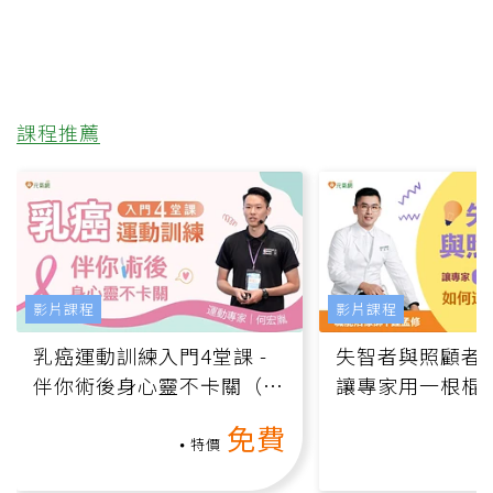
課程推薦
影片課程
影片課程
乳癌運動訓練入門4堂課 -
失智者與照顧者
伴你術後身心靈不卡關（線
讓專家用一根棍
上影音課）
何逆轉退化大腦
免費
課）
特價