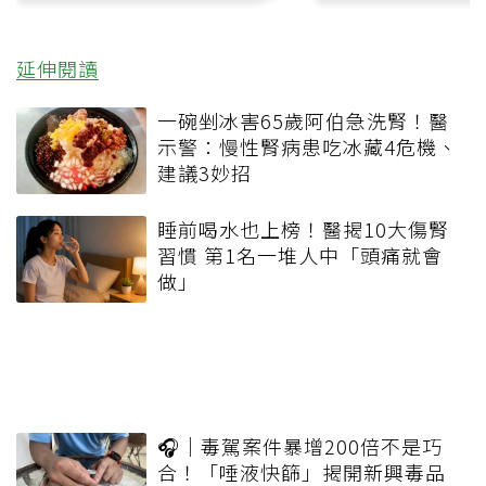
延伸閱讀
一碗剉冰害65歲阿伯急洗腎！醫
示警：慢性腎病患吃冰藏4危機、
建議3妙招
睡前喝水也上榜！醫揭10大傷腎
習慣 第1名一堆人中「頭痛就會
做」
🎧｜毒駕案件暴增200倍不是巧
合！「唾液快篩」揭開新興毒品