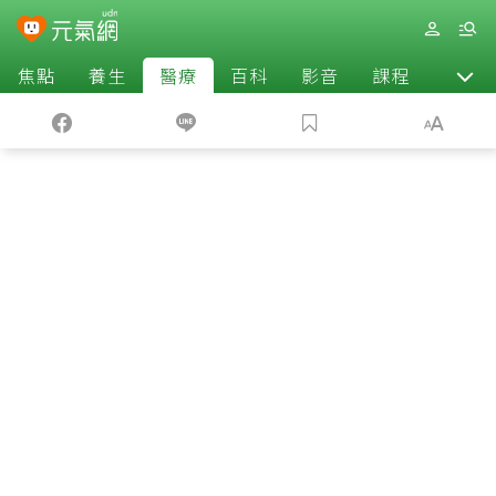
焦點
養生
醫療
百科
影音
課程
退休