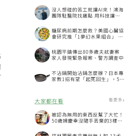
沒人想碰的苦工就讓AI來！鴻海
團隊駐醫院找痛點 用科技讓醫
療更有溫度
糖尿病前期怎麼救？美國心臟協
會研究推「1夢幻水果組合」 酪
梨加它改善血管功能
桃園平鎮傳出80多歲夫弒妻案
高
家人發現緊急報案、警方調查中
濃
不沾鍋開始沾鍋怎麼辦？日本專
可
家教1招有望「起死回生」，5情
況該換新
看更多
大家都在看
被認為無用的東西反幫了大忙！
50歲婦慶幸沒隨手丟棄的3樣物
品