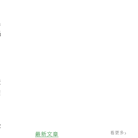
黑
攝
造
在
及
看更多
最新文章