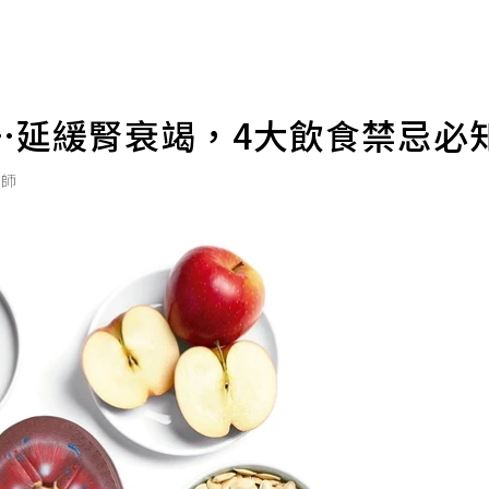
…延緩腎衰竭，4大飲食禁忌必
養師