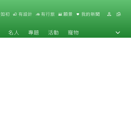
好如初
有設計
有行旅
願景
我的新聞
名人
專題
活動
寵物