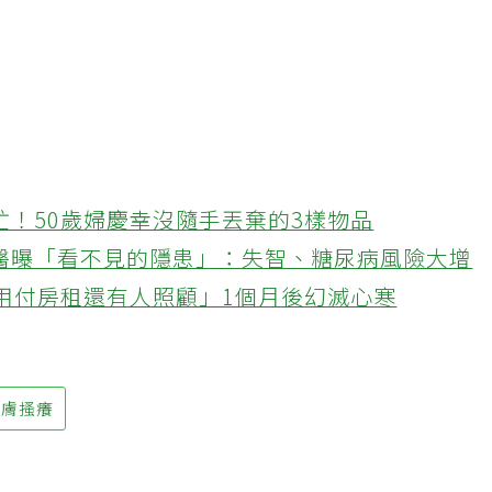
忙！50歲婦慶幸沒隨手丟棄的3樣物品
醫曝「看不見的隱患」：失智、糖尿病風險大增
不用付房租還有人照顧」1個月後幻滅心寒
皮膚搔癢