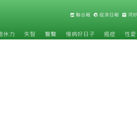
聯合報
經濟日報
河
退休力
失智
醫聲
慢病好日子
癌症
性愛