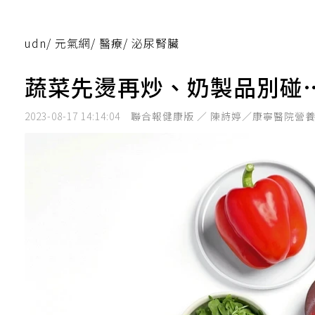
udn
/
元氣網
/
醫療
/
泌尿腎臟
蔬菜先燙再炒、奶製品別碰
2023-08-17 14:14:04
聯合報健康版 ／ 陳詩婷／康寧醫院營