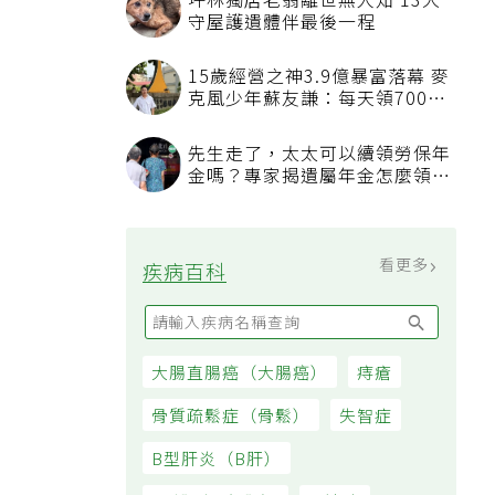
坪林獨居老翁離世無人知 13犬
守屋護遺體伴最後一程
15歲經營之神3.9億暴富落幕 麥
克風少年蘇友謙：每天領700元
過日子
先生走了，太太可以續領勞保年
金嗎？專家揭遺屬年金怎麼領，
看順位還要看資格
看更多
疾病百科
大腸直腸癌（大腸癌）
痔瘡
骨質疏鬆症（骨鬆）
失智症
B型肝炎（B肝）