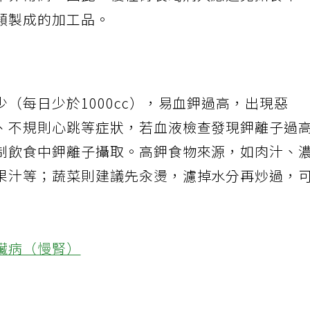
率非常高，因此，慢性腎衰竭病人應避免攝食牛
類製成的加工品。
（每日少於1000cc），易血鉀過高，出現惡
、不規則心跳等症狀，若血液檢查發現鉀離子過
制飲食中鉀離子攝取。高鉀食物來源，如肉汁、
果汁等；蔬菜則建議先汆燙，濾掉水分再炒過，
臟病（慢腎）