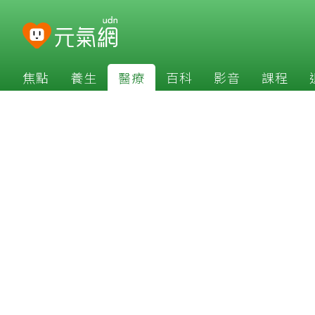
焦點
養生
醫療
百科
影音
課程