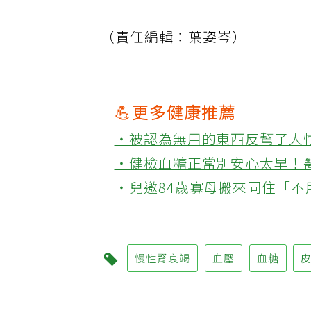
（責任編輯：葉姿岑）
💪更多健康推薦
‧被認為無用的東西反幫了大
‧健檢血糖正常別安心太早！
‧兒邀84歲寡母搬來同住「
慢性腎衰竭
血壓
血糖