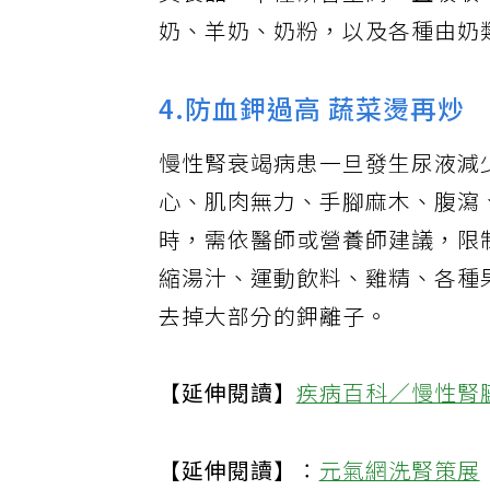
其製品，不僅磷含量高，且吸收
奶、羊奶、奶粉，以及各種由奶
4.防血鉀過高 蔬菜燙再炒
慢性腎衰竭病患一旦發生尿液減少
心、肌肉無力、手腳麻木、腹瀉
時，需依醫師或營養師建議，限
縮湯汁、運動飲料、雞精、各種
去掉大部分的鉀離子。
【延伸閱讀】
疾病百科／慢性腎
【延伸閱讀】
：
元氣網洗腎策展