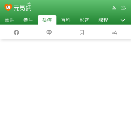
焦點
養生
醫療
百科
影音
課程
退休