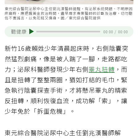
東元綜合醫院泌尿中心主任劉兆漢醫師提醒，有泌尿系統問題、不明原因
疼痛時，應把握黃金救治時間，盡早尋求專業醫師的診斷及治療，切勿聽
信不實謠言，以免花錢又傷身。圖／東元綜合醫院提供
聽健康
00:00
/
00:00
新竹16歲賴姓少年清晨起床時，右側陰囊突
然猛烈劇痛，像是被人踹了一腳，走路都吃
力；泌尿科醫師發現少年右側
睪丸扭轉
，而
且是扭轉了整整兩圈，猶如打結的毛巾，緊
急執行陰囊探查手術，才將懸吊睪丸的精索
反扭轉，順利恢復血流，成功解「索」，讓
少年免於「拆蛋危機」。
東元綜合醫院泌尿中心主任劉兆漢醫師解