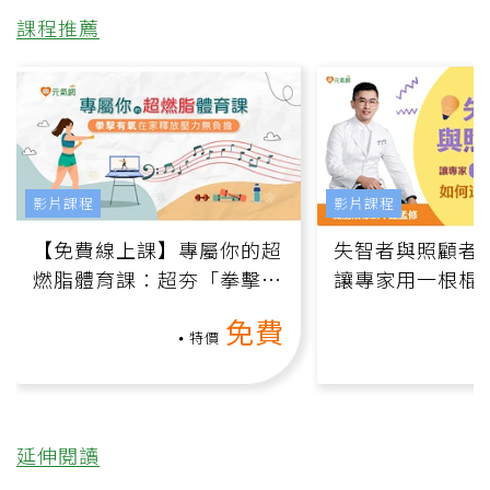
課程推薦
影片課程
影片課程
【免費線上課】專屬你的超
失智者與照顧者
燃脂體育課：超夯「拳擊有
讓專家用一根棍
氧」高壓族在家釋放壓力無
何逆轉退化大腦
免費
負擔
課）
特價
延伸閱讀