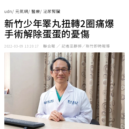
udn
/
元氣網
/
醫療
/
泌尿腎臟
新竹少年睪丸扭轉2圈痛爆
手術解除蛋蛋的憂傷
聯合報 ／ 記者巫靜婷／新竹即時報導
2022-03-09 13:20:17