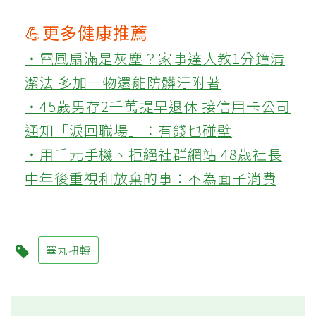
💪更多健康推薦
‧電風扇滿是灰塵？家事達人教1分鐘清
潔法 多加一物還能防髒汙附著
‧45歲男存2千萬提早退休 接信用卡公司
通知「淚回職場」：有錢也碰壁
‧用千元手機、拒絕社群網站 48歲社長
中年後重視和放棄的事：不為面子消費
睪丸扭轉