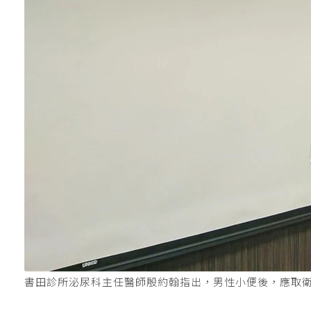
書田診所泌尿科主任醫師殷約翰指出，男性小便後，應取