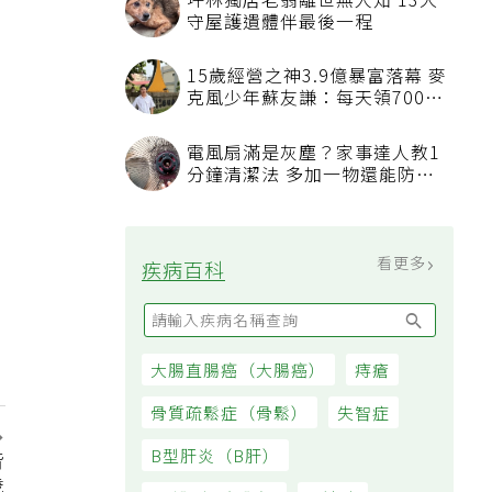
坪林獨居老翁離世無人知 13犬
守屋護遺體伴最後一程
15歲經營之神3.9億暴富落幕 麥
克風少年蘇友謙：每天領700元
過日子
電風扇滿是灰塵？家事達人教1
分鐘清潔法 多加一物還能防髒
汙附著
看更多
疾病百科
大腸直腸癌（大腸癌）
痔瘡
骨質疏鬆症（骨鬆）
失智症
B型肝炎（B肝）
皆