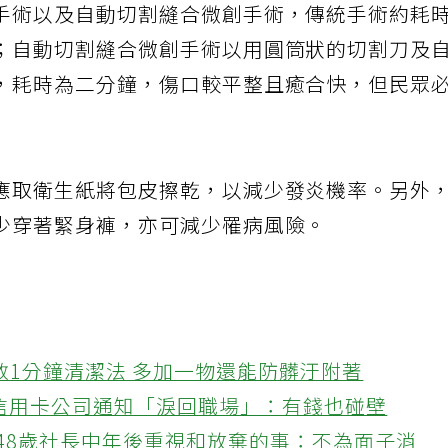
手術以及自動切割縫合微創手術，傳統手術約耗
；自動切割縫合微創手術以用圓筒狀的切割刀及
，耗時為二分鐘，傷口較平整且癒合快，但民眾
應取衛生紙將包皮擦乾，以減少發炎機率。另外
少穿著緊身褲，亦可減少罹病風險。
教1分鐘清潔法 多加一物還能防髒汙附著
接信用卡公司通知「淚回職場」：有錢也碰壁