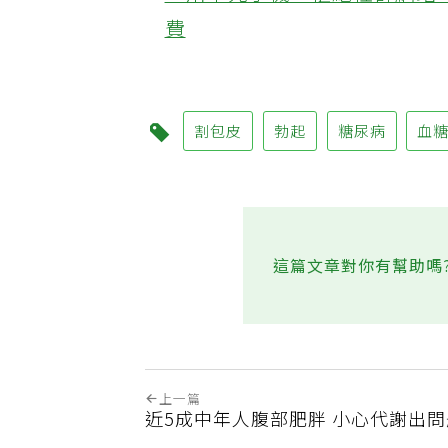
‧用千元手機、拒絕社群網站 
費
割包皮
勃起
糖尿病
血
這篇文章對你有幫助嗎
上一篇
近5成中年人腹部肥胖 小心代謝出