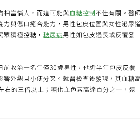
均相當惱人，而這可能與
血糖控制
不佳有關。醫
疫力與傷口癒合能力，男性包皮位置與女性泌尿
民眾積極控糖，
糖尿病
男性如包皮過長或反覆發
日前收治一名年僅30歲男性，他近半年包皮反覆
影響外觀且小便分叉。就醫檢查後發現，其血糖
百左右的三倍以上；糖化血色素高達百分之十，遠