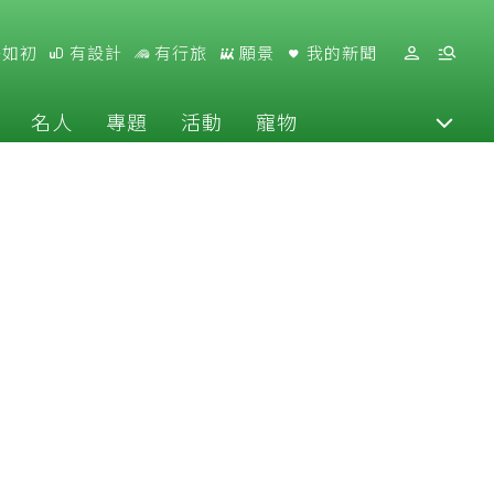
好如初
有設計
有行旅
願景
我的新聞
名人
專題
活動
寵物