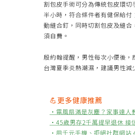
割包皮手術可分為傳統包皮環切
半小時，符合條件者有健保給付
動縫合釘，同時切割包皮及縫合
須自費。
殷約翰提醒，男性每次小便後，
台灣夏季炎熱潮濕，建議男性減
💪更多健康推薦
‧電風扇滿是灰塵？家事達人
‧45歲男存2千萬提早退休 