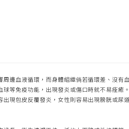
響周邊血液循環，而身體組織倘若循環差、沒有
血球等免疫功能，出現發炎或傷口時就不易痊癒
容出現包皮反覆發炎，女性則容易出現膀胱或尿