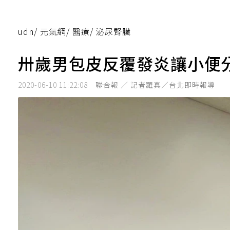
udn
/
元氣網
/
醫療
/
泌尿腎臟
卅歲男包皮反覆發炎讓小便
2020-06-10 11:22:08
聯合報 ／ 記者羅真／台北即時報導