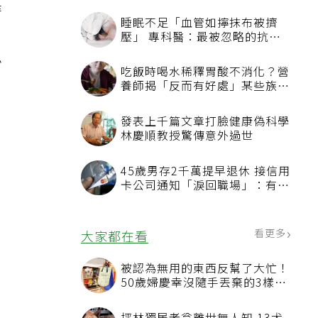
時
睡眠不足「血管如擰抹布被擠
自
壓」 專科醫：最被忽略的抗老
方法
必
吃飯時喝水稀釋胃酸不消化？營
養師揭「反而有好處」某些族群
才要禁
發表上千篇文章打臉健康偽科學
，
林慶順教授驚傳意外過世
45歲男存2千萬提早退休 接信用
卡公司通知「淚回職場」：有錢
也碰壁
看更多
大家都在看
被認為無用的東西反幫了大忙！
50歲婦慶幸沒隨手丟棄的3樣物
品