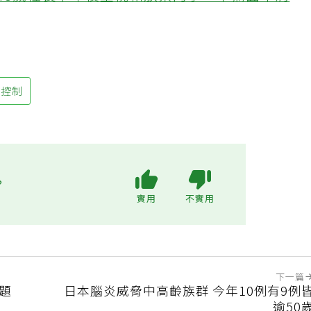
48歲社長中年後重視和放棄的事：不為面子消
糖控制
?
實用
不實用
下一篇
問題
日本腦炎威脅中高齡族群 今年10例有9例