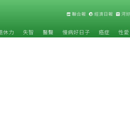
聯合報
經濟日報
河
退休力
失智
醫聲
慢病好日子
癌症
性愛