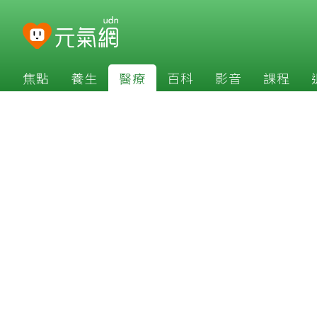
焦點
養生
醫療
百科
影音
課程