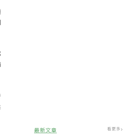
。
續
困
都
情
發
建
看更多
最新文章