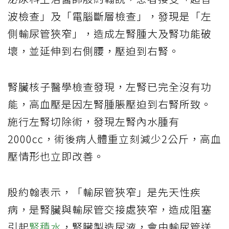
波檢查」及「電腦斷層檢查」，發現是「左
側輸尿管狹窄」，造成左腎腫大及腎功能破
壞，並延伸到右側腰，壓迫到右腎。
腎臟核子醫學檢查發現，左腎已完全沒有功
能，高血壓是因左腎腫脹壓迫到右腎所致。
施行左腎切除術，發現左腎內水腫有
2000cc，術後病人體重立刻減少2公斤，高血
壓情形也立即改善。
殷約翰表示，「輸尿管狹窄」是先天性疾
病，是腎臟與輸尿管交接處狹窄，造成阻塞
引起
腎積水
，腎臟製造尿液，會由輸尿管送