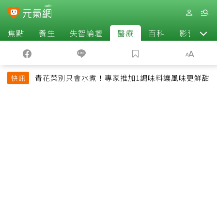
焦點
養生
失智論壇
醫療
百科
影音
青花菜別只會水煮！專家推加1調味料讓風味更鮮甜
快訊