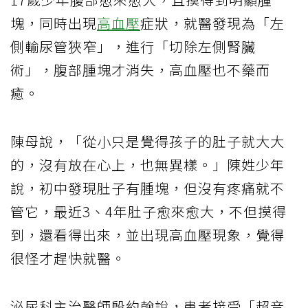
塊，同時出現
高血壓
症狀，就醫發現為「左
側輸尿管狹窄」，進行「切除左側腎臟
術」，腹部腫塊才消失，高血壓也不藥而
癒。
陳母說，「從小只是覺得孩子的肚子就大大
的，沒有放在心上，也無異樣。」陳姓少年
說，初中發現肚子有腫塊，但沒有疼痛就不
管它，最近3、4年肚子愈來愈大，不但摸得
到，還看得出來，並出現高血壓現象，覺得
很怪才趕快就醫。
泌尿科主治醫師殷約翰說，患者接受「超音