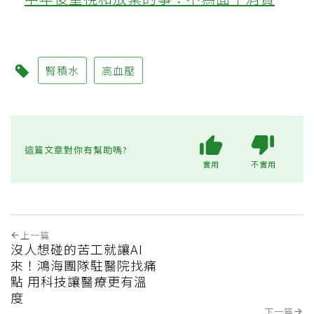
腎積水
高血壓
這篇文章對你有幫助嗎?
實用
不實用
上一篇
沒人想碰的苦工就讓AI
來！鴻海團隊駐醫院找痛
點 用科技讓醫療更有溫
度
下一篇