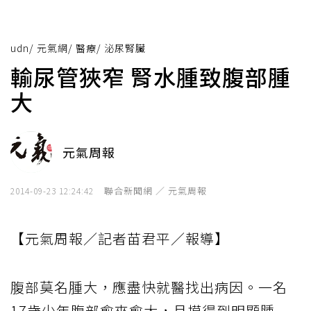
udn
/
元氣網
/
醫療
/
泌尿腎臟
輸尿管狹窄 腎水腫致腹部腫
大
元氣周報
聯合新聞網 ／ 元氣周報
2014-09-23 12:24:42
【元氣周報／記者苗君平／報導】
腹部莫名腫大，應盡快就醫找出病因。一名
17歲少年腹部愈來愈大，且摸得到明顯腫