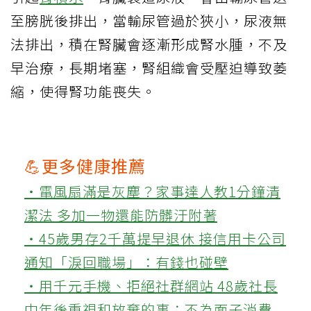
至膀胱後排出，當輸尿管過於狹小，尿液無
法排出，積在腎臟會逐漸形成腎水腫，不及
早治療，長期堵塞，腎組織會受壓迫導致萎
縮，使得腎功能喪失。
💪更多健康推薦
‧電風扇滿是灰塵？家事達人教1分鐘清
潔法 多加一物還能防髒汙附著
‧45歲男存2千萬提早退休 接信用卡公司
通知「淚回職場」：有錢也碰壁
‧用千元手機、拒絕社群網站 48歲社長
中年後重視和放棄的事：不為面子消費