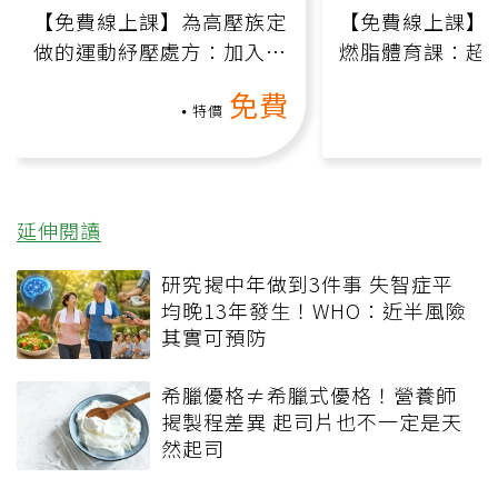
【免費線上課】為高壓族定
【免費線上課】
做的運動紓壓處方：加入行
燃脂體育課：超
動、增肌、互動元素，0基
氧」高壓族在家
免費
礎也能做！
負擔
特價
延伸閱讀
研究揭中年做到3件事 失智症平
均晚13年發生！WHO：近半風險
其實可預防
希臘優格≠希臘式優格！營養師
揭製程差異 起司片也不一定是天
然起司