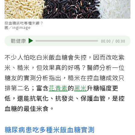
控血糖該吃哪種米飯？
圖／ingimage
聽健康
00:00
/
00:00
不少人怕吃白米飯血糖會失控，因而改吃紫
米、糙米，但效果真的好嗎？醫師分析一位
糖友的實測分析指出，糙米在控血糖成效只
排第二名；
富含
花青素
的
黑米
升糖幅度更
低，還能抗氧化、抗發炎、保護血管，是控
血糖的最佳米食。
糖尿病患吃多種米飯血糖實測