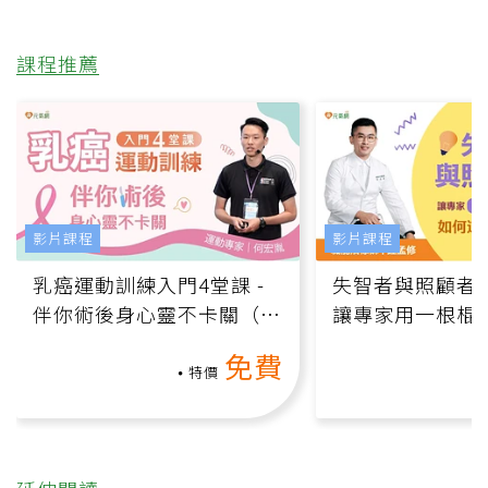
課程推薦
影片課程
影片課程
乳癌運動訓練入門4堂課 -
失智者與照顧者
伴你術後身心靈不卡關（線
讓專家用一根棍
上影音課）
何逆轉退化大腦
免費
課）
特價