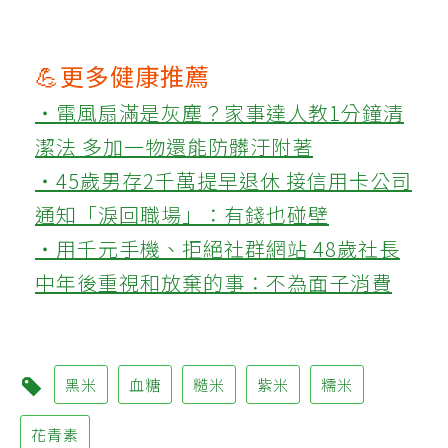
💪更多健康推薦
‧電風扇滿是灰塵？家事達人教1分鐘清
潔法 多加一物還能防髒汙附著
‧45歲男存2千萬提早退休 接信用卡公司
通知「淚回職場」：有錢也碰壁
‧用千元手機、拒絕社群網站 48歲社長
中年後重視和放棄的事：不為面子消費
黑米
血糖
糙米
紫米
糯米
花青素