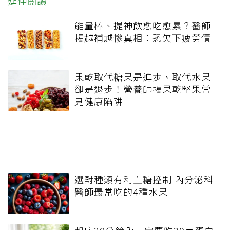
延伸閱讀
能量棒、提神飲愈吃愈累？醫師
揭越補越慘真相：恐欠下疲勞債
果乾取代糖果是進步、取代水果
卻是退步！營養師揭果乾堅果常
見健康陷阱
選對種類有利血糖控制 內分泌科
醫師最常吃的4種水果