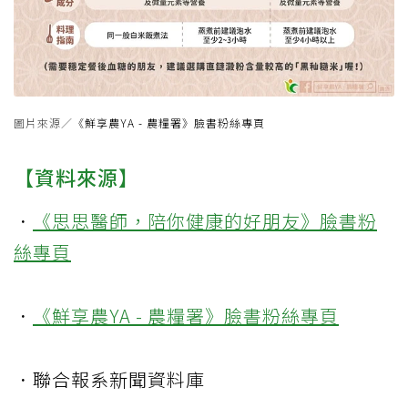
圖片來源／
《鮮享農YA - 農糧署》臉書粉絲專頁
【資料來源】
．
《思思醫師，陪你健康的好朋友》臉書粉
絲專頁
．
《鮮享農YA - 農糧署》臉書粉絲專頁
．聯合報系新聞資料庫