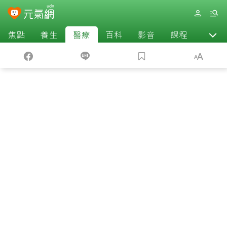
焦點
養生
醫療
百科
影音
課程
退休