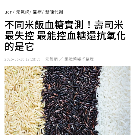
udn
/
元氣網
/
醫療
/
新陳代謝
不同米飯血糖實測！壽司米
最失控 最能控血糖還抗氧化
的是它
元氣網 ／ 編輯葉姿岑整理
2025-06-10 17:28:09