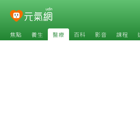
焦點
養生
醫療
百科
影音
課程