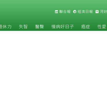
聯合報
經濟日報
河
退休力
失智
醫聲
慢病好日子
癌症
性愛