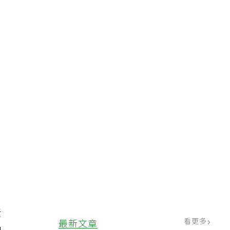
天
根
應
素
看更多
最新文章