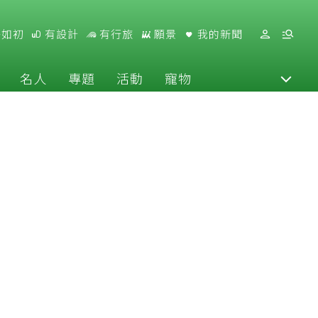
好如初
有設計
有行旅
願景
我的新聞
名人
專題
活動
寵物