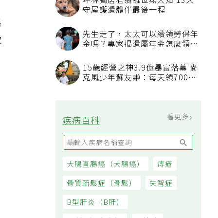
坪林獨居老翁離世無人知 13犬
守屋護遺體伴最後一程
格
先生走了，太太可以續領勞保年
飲
金嗎？專家揭遺屬年金怎麼領，
看順位還要看資格
15歲經營之神3.9億暴富落幕 麥
克風少年蘇友謙：每天領700元
過日子
看更多
疾病百科
大腸直腸癌（大腸癌）
痔瘡
骨質疏鬆症（骨鬆）
失智症
B型肝炎（B肝）