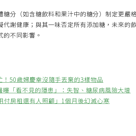
體糖分（如含糖飲料和果汁中的糖分）制定更嚴
礙代謝健康；與其一味否定所有添加糖，未來的
式的不同影響。
忙！50歲婦慶幸沒隨手丟棄的3樣物品
醫曝「看不見的隱患」：失智、糖尿病風險大增
不用付房租還有人照顧」1個月後幻滅心寒