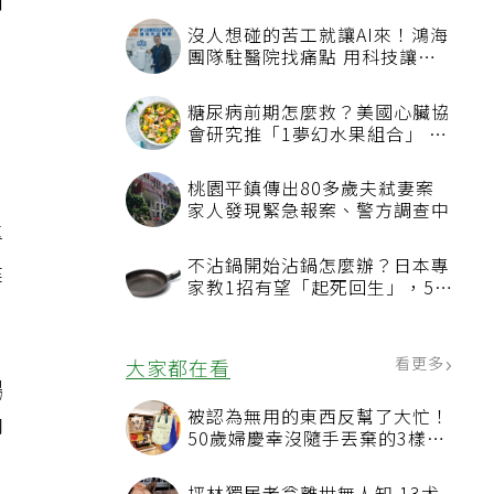
和
沒人想碰的苦工就讓AI來！鴻海
團隊駐醫院找痛點 用科技讓醫
療更有溫度
糖尿病前期怎麼救？美國心臟協
會研究推「1夢幻水果組合」 酪
梨加它改善血管功能
桃園平鎮傳出80多歲夫弒妻案
家人發現緊急報案、警方調查中
專
不沾鍋開始沾鍋怎麼辦？日本專
健
家教1招有望「起死回生」，5情
況該換新
看更多
大家都在看
暢
被認為無用的東西反幫了大忙！
卻
50歲婦慶幸沒隨手丟棄的3樣物
品