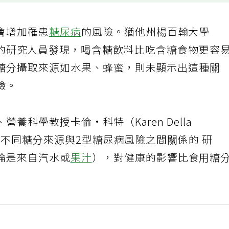
會增加罹患
糖尿病
的風險。猶他州楊百翰大學
ersity）的研究人員發現，喝含糖飲料比吃含糖食物更容
糖分攝取來源如水果、蜂蜜，則未顯示出這種關
險。
養科學教授卡倫·科特（Karen Della
揭示不同糖分來源與2型糖尿病風險之間關係的 研
論是來自汽水或
果汁
），對健康的影響比食用糖