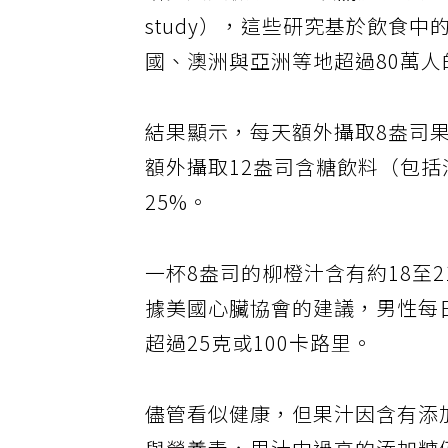
研究人員檢視了29項關於健康成年
study），這些研究基於飲食
國、澳洲與亞洲等地超過80萬
結果顯示，每天額外攝取8盎司
額外攝取12盎司含糖飲料（包
25%。
一杯8盎司的柳橙汁含有約18至
據美國心臟協會的建議，男性每日
超過25克或100卡路里。
儘管看似健康，但果汁因含有添