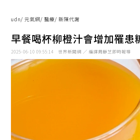
udn
/
元氣網
/
醫療
/
新陳代謝
早餐喝杯柳橙汁會增加罹患
2025-06-10 09:55:14
世界新聞網 ／ 編譯周靜芝即時報導