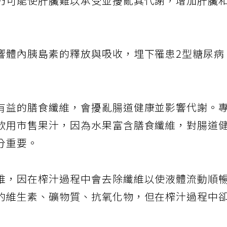
仍可能使肝臟難以承受並擾亂其代謝，增加肝臟
響體內胰島素的釋放與吸收，埋下罹患2型糖尿病
有益的膳食纖維，會擾亂腸道健康並影響代謝。
飲用市售果汁，因為水果富含膳食纖維，對腸道
分重要。
維，因在榨汁過程中會去除纖維以使液體流動順
的維生素、礦物質、抗氧化物，但在榨汁過程中